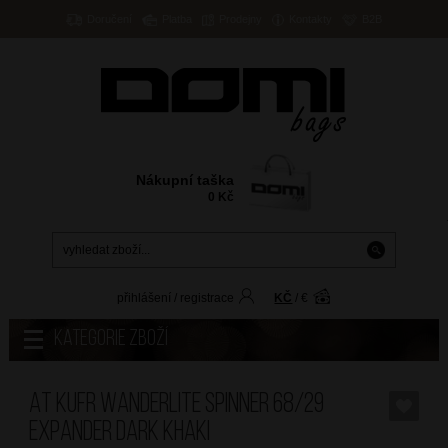
Doručení
Platba
Prodejny
Kontakty
B2B
Nákupní taška
0
Kč
přihlášení
/
registrace
KČ
/
€
Kategorie zboží
AT Kufr Wanderlite Spinner 68/29
Expander Dark Khaki