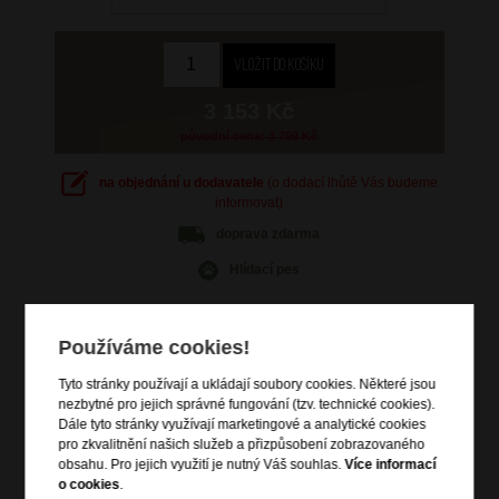
3 153 Kč
původní cena: 3 799 Kč
na objednání u dodavatele
(o dodací lhůtě Vás budeme
informovat)
doprava
zdarma
Hlídací pes
Používáme cookies!
Tyto stránky používají a ukládají soubory cookies. Některé jsou
Informace o výrobku
nezbytné pro jejich správné fungování (tzv. technické cookies).
Dále tyto stránky využívají marketingové a analytické cookies
vstup na zip
pro zkvalitnění našich služeb a přizpůsobení zobrazovaného
zip pro rozšíření objemu
obsahu. Pro jejich využití je nutný Váš souhlas.
Více informací
o cookies
.
dvě čelní zipové kapsy