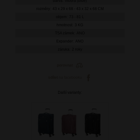
barva:
modrá (blue)
rozměry:
43 x 29 x 68 - 43 x 32 x 68 CM
objem:
73 - 81 L
hmotnost:
3 KG
TSA zámek:
ANO
Expander:
ANO
záruka:
2 roky
porovnat
sdílet
na facebooku
Další varianty: