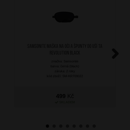
SAMSONITE Maška na oči a špunty do uší TA
Revolution Black
značka: Samsonite
Next
barva: černá (black)
záruka: 2 roky
kód zboží: SM-KR709022
499
Kč
SKLADEM