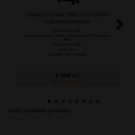
SAMSONITE Kufr Nuon Spinner 55/20 Expander
Cabin Metallic Dark Blue
značka: Samsonite
Next
materiál: polycarbon, 100% recyklovaných PET plastových
láhví
barva: modrá (blue)
záruka: 5 let
kód zboží: SM-KF001002
6 999
Kč
NA OBJEDNÁNÍ
Další podobné produkty