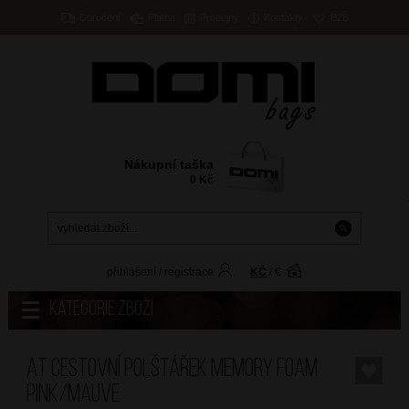
Doručení
Platba
Prodejny
Kontakty
B2B
Nákupní taška
0
Kč
přihlášení
/
registrace
KČ
/
€
Kategorie zboží
AT Cestovní polštářek Memory Foam
Pink/Mauve