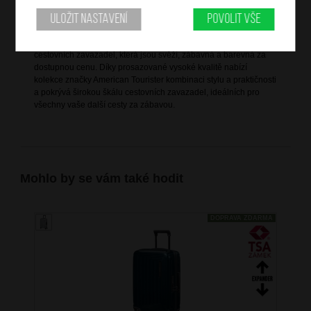
Informace o značce
Uložit nastavení
Povolit vše
American Tourister nabízí rozsáhlou modelovou řadu kvalitních
cestovních zavazadel, která jsou svěží, zábavná a barevná za
dostupnou cenu. Díky prosazované vysoké kvalitě nabízí
kolekce značky American Tourister kombinaci stylu a praktičnosti
a pokrývá širokou škálu cestovních zavazadel, ideálních pro
všechny vaše další cesty za zábavou.
Mohlo by se vám také hodit
DOPRAVA ZDARMA