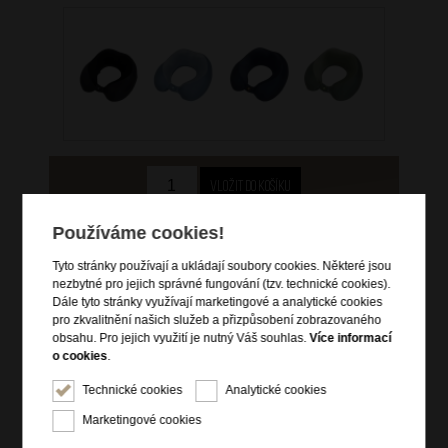
499 Kč
Používáme cookies!
skladem 3 ks
Tyto stránky používají a ukládají soubory cookies. Některé jsou
nezbytné pro jejich správné fungování (tzv. technické cookies).
Hlídací pes
Dále tyto stránky využívají marketingové a analytické cookies
pro zkvalitnění našich služeb a přizpůsobení zobrazovaného
obsahu. Pro jejich využití je nutný Váš souhlas.
Více informací
o cookies
.
Technické cookies
Analytické cookies
Informace o výrobku
Marketingové cookies