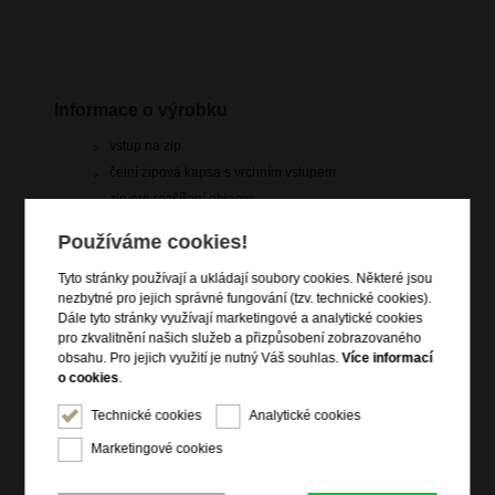
Informace o výrobku
vstup na zip
čelní zipová kapsa s vrchním vstupem
zip pro rozšíření objemu
výsuvná nastavitelná trolej
Používáme cookies!
vrchní madlo
Tyto stránky používají a ukládají soubory cookies. Některé jsou
4 dvojitá kolečka
nezbytné pro jejich správné fungování (tzv. technické cookies).
integrovaný TSA zámek
Dále tyto stránky využívají marketingové a analytické cookies
vnitřní popruhy pro udržení obsahu
pro zkvalitnění našich služeb a přizpůsobení zobrazovaného
obsahu. Pro jejich využití je nutný Váš souhlas.
Více informací
dvě vnitřní zipové kapsy
o cookies
.
integrovaná jmenovka
voděodolný povrch
Technické cookies
Analytické cookies
Marketingové cookies
Informace o řadě