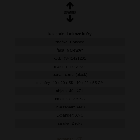
kategorie:
Látkové kufry
značka:
Roncato
řada:
NORWAY
kód:
RV-41421201
materiál:
polyester
barva:
černá (black)
rozměry:
40 x 20 x 55 - 40 x 23 x 55 CM
objem:
40 - 47 L
hmotnost:
2,5 KG
TSA zámek:
ANO
Expander:
ANO
záruka:
2 roky
porovnat