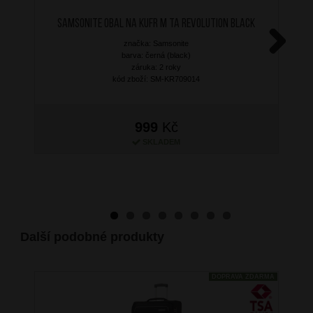
SAMSONITE Obal na kufr M TA Revolution Black
značka: Samsonite
barva: černá (black)
Next
záruka: 2 roky
kód zboží: SM-KR709014
999
Kč
SKLADEM
Další podobné produkty
DOPRAVA ZDARMA