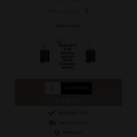
sdílet
na facebooku
Další varianty:
3 799 Kč
skladem 3 ks
doprava
zdarma
Hlídací pes