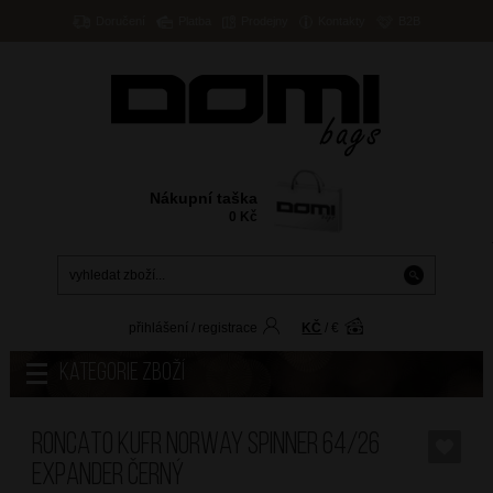
Doručení
Platba
Prodejny
Kontakty
B2B
Nákupní taška
0
Kč
přihlášení
/
registrace
KČ
/
€
Kategorie zboží
RONCATO Kufr Norway Spinner 64/26
Expander Černý