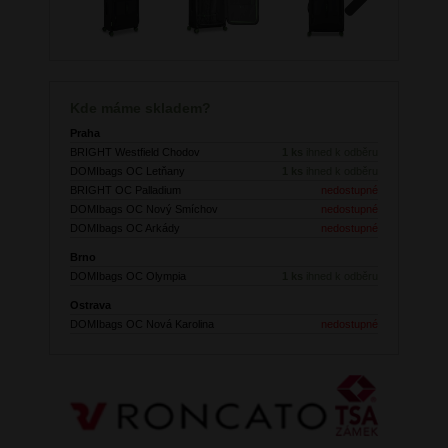
Next
Kde máme skladem?
Praha
BRIGHT Westfield Chodov
1 ks
ihned k odběru
DOMIbags OC Letňany
1 ks
ihned k odběru
BRIGHT OC Palladium
nedostupné
DOMIbags OC Nový Smíchov
nedostupné
DOMIbags OC Arkády
nedostupné
Brno
DOMIbags OC Olympia
1 ks
ihned k odběru
Ostrava
DOMIbags OC Nová Karolina
nedostupné