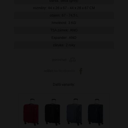
barva:
šedá (grey)
rozměry:
44 x 26 x 67 - 44 x 28 x 67 CM
objem:
67 - 74,5 L
hmotnost:
3 KG
TSA zámek:
ANO
Expander:
ANO
záruka:
2 roky
porovnat
sdílet
na facebooku
Další varianty: