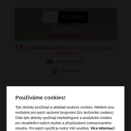
2 738 Kč
původní cena: 3 299 Kč
na objednání u dodavatele
(o dodací lhůtě Vás budeme
informovat)
doprava
zdarma
Hlídací pes
Používáme cookies!
Informace o výrobku
Tyto stránky používají a ukládají soubory cookies. Některé jsou
nezbytné pro jejich správné fungování (tzv. technické cookies).
vstup na zip
Dále tyto stránky využívají marketingové a analytické cookies
dvě čelní zipové kapsy
pro zkvalitnění našich služeb a přizpůsobení zobrazovaného
vrchní a boční madlo do ruky
obsahu. Pro jejich využití je nutný Váš souhlas.
Více informací