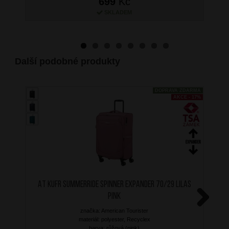
699
Kč
SKLADEM
Další podobné produkty
DOPRAVA ZDARMA
AKCE - 17%
AT Kufr SummerRide Spinner Expander 70/29 Lilas
Pink
značka: American Tourister
Next
materiál: polyester, Recyclex
barva: růžová (pink)