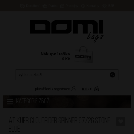
Doručení
Platba
Prodejny
Kontakty
B2B
Nákupní taška
0
Kč
přihlášení
/
registrace
KČ
/
€
Kategorie zboží
AT Kufr Cloudrider Spinner 67/26 Stone
Blue