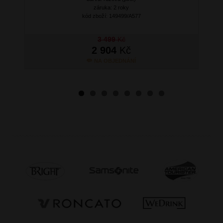
záruka: 2 roky
kód zboží: 149499/A577
3 499
Kč
2 904
Kč
NA OBJEDNÁNÍ