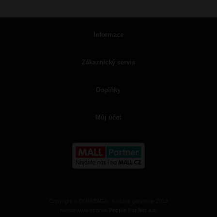
Informace
Zákaznický servis
Doplňky
Můj účet
Copyright © DOMIBAGS - Kožená galanterie 2019
tvorba www stránek
People For Net a.s.