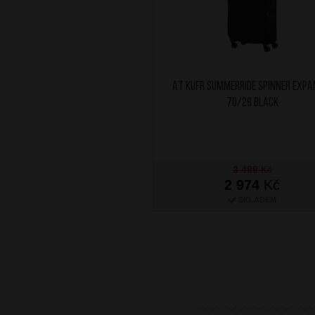
AT Kufr SummerRide Spinner Expa
70/29 Black
3 499
Kč
2 974
Kč
SKLADEM