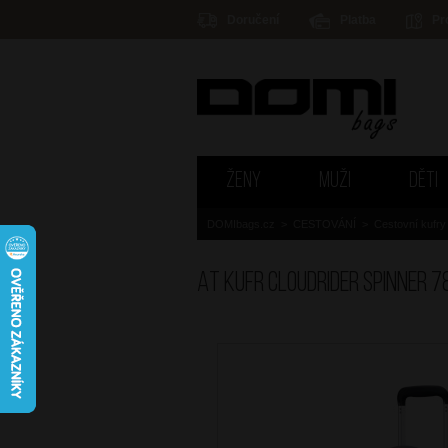
Doručení
Platba
Pr
ŽENY
MUŽI
DĚTI
DOMIbags.cz
>
CESTOVÁNÍ
>
Cestovní kufry
AT Kufr Cloudrider Spinner 7