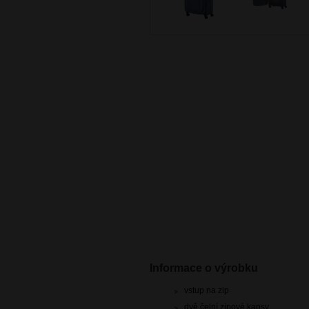
Informace o výrobku
vstup na zip
dvě čelní zipové kapsy