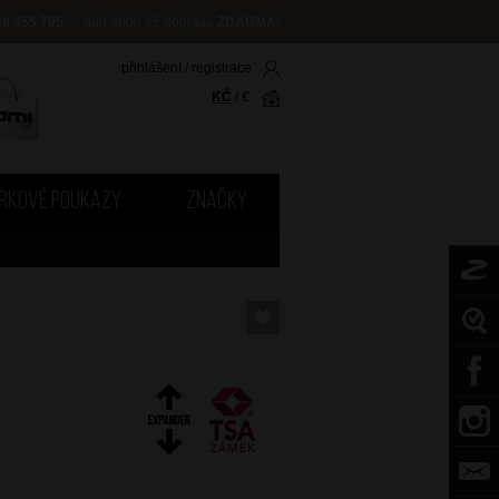
08 455 705
nad 2000 Kč doprava
ZDARMA
!
přihlášení
/
registrace
KČ
/
€
RKOVÉ POUKAZY
ZNAČKY