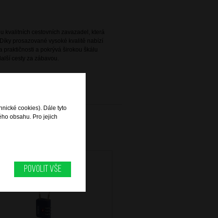
 kvalitních cestovních zavazadel, která
Díky prosazované vysoké kvalitě nabízí
 praktičnosti a pokrývá širokou škálu
alší cesty za zábavou.
hnické cookies). Dále tyto
ého obsahu. Pro jejich
Povolit vše