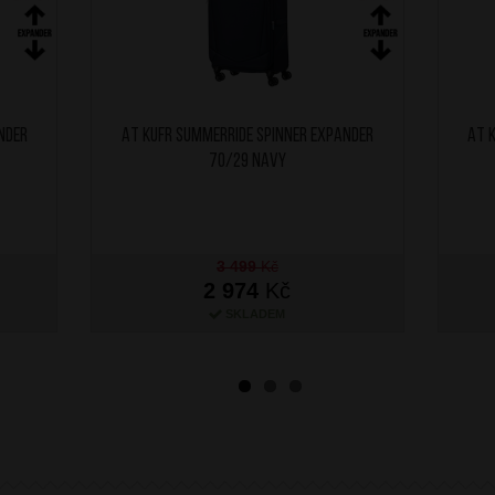
nder
AT Kufr SummerRide Spinner Expander
AT 
70/29 Navy
3 499
Kč
2 974
Kč
SKLADEM