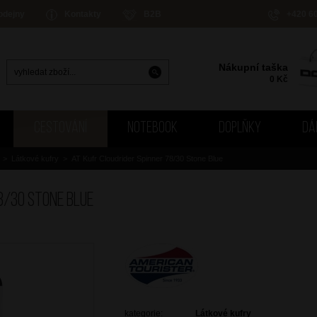
odejny
Kontakty
B2B
+420 6
Nákupní taška
0
Kč
CESTOVÁNÍ
NOTEBOOK
DOPLŇKY
DÁ
>
Látkové kufry
>
AT Kufr Cloudrider Spinner 78/30 Stone Blue
8/30 Stone Blue
kategorie:
Látkové kufry