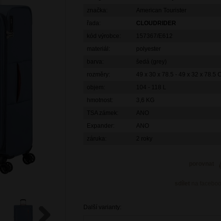
značka:
American Tourister
řada:
CLOUDRIDER
kód výrobce:
157367/E612
materiál:
polyester
barva:
šedá (grey)
rozměry:
49 x 30 x 78.5 - 49 x 32 x 78.5
objem:
104 - 118 L
hmotnost:
3,6 KG
TSA zámek:
ANO
Expander:
ANO
záruka:
2 roky
porovnat
sdílet
na facebo
Další varianty: