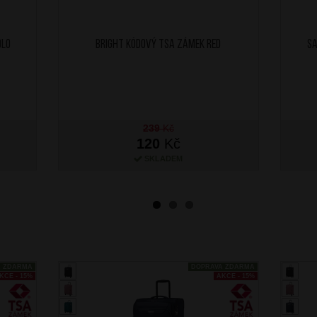
dlo
BRIGHT Kódový TSA zámek Red
SA
239
Kč
120
Kč
SKLADEM
A ZDARMA
DOPRAVA ZDARMA
KCE - 15%
AKCE - 15%