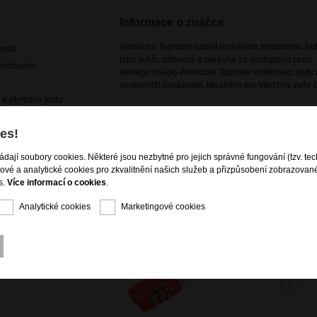
Informace o značce
American Tourister nabízí rozsáhlou modelovou řadu
ámek
jsou svěží, zábavná a barevná za dostupnou cenu. 
ení obsahu
kolekce značky American Tourister kombinaci stylu a
cestovních zavazadel, ideálních pro všechny vaše d
u a plynulou jízdu
es!
ládají soubory cookies. Některé jsou nezbytné pro jejich správné fungování (tzv. tec
gové a analytické cookies pro zkvalitnění našich služeb a přizpůsobení zobrazovan
s.
Více informací o cookies
.
Analytické cookies
Marketingové cookies
AKCE - 50%