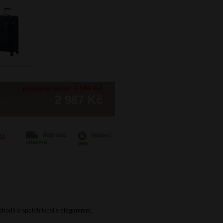
původní cena: 3 599 Kč
2 987 Kč
doprava
Hlídací
Vás
zdarma
pes
ohodlí a spolehlivost s elegantním,