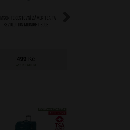
MSONITE Cestovní zámek TSA TA
AT Sada 3 balicích kostek
Revolution Midnight Blue
Next
499
Kč
999
Kč
SKLADEM
SKLADEM
DOPRAVA ZDARMA
AKCE - 15%