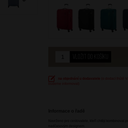
Next
na objednání u dodavatele
(o dodací lhůtě 
budeme informovat)
Informace o řadě
Navrženo pro cestovatele, kteří chtějí kombinovat p
nadčasovým designem.