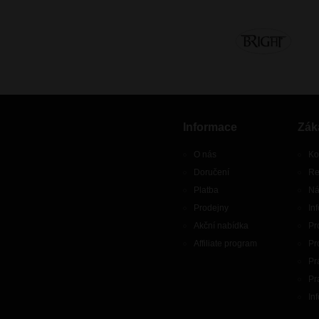
Informace
Zák
O nás
Ko
Doručení
Re
Platba
Ná
Prodejny
In
Akční nabídka
Pr
Affiliate program
Pr
Pr
Pr
In