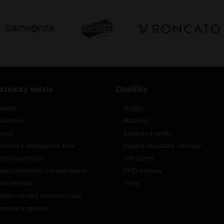
aznický servis
Doplňky
ntakty
Značky
klamace
Materiály
vody
Katalogy a ceníky
formace k prodloužené lhůtě
Palubní zavazadla - rozměry
odejní podmínky
TSA zámek
odejní podmínky pro podnikatele
RFID ochrana
ávní doložka
Videa
avidla ochrany osobních údajů
formace o cookies