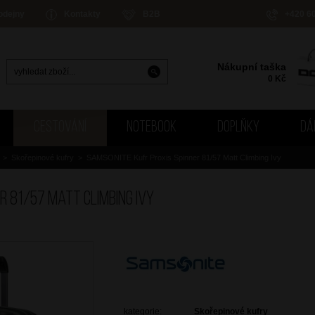
odejny
Kontakty
B2B
+420 6
Nákupní taška
0
Kč
CESTOVÁNÍ
NOTEBOOK
DOPLŇKY
DÁ
>
Skořepinové kufry
>
SAMSONITE Kufr Proxis Spinner 81/57 Matt Climbing Ivy
r 81/57 Matt Climbing Ivy
kategorie:
Skořepinové kufry