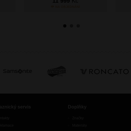
11 999
Kč
NA OBJEDNÁNÍ
aznický servis
Doplňky
ntakty
Značky
klamace
Materiály