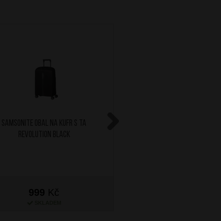
SAMSONITE Obal na kufr S TA
AT Sada 2 jmenovek na 
Revolution Black
Solar Pink
Next
999
Kč
299
Kč
SKLADEM
SKLADEM