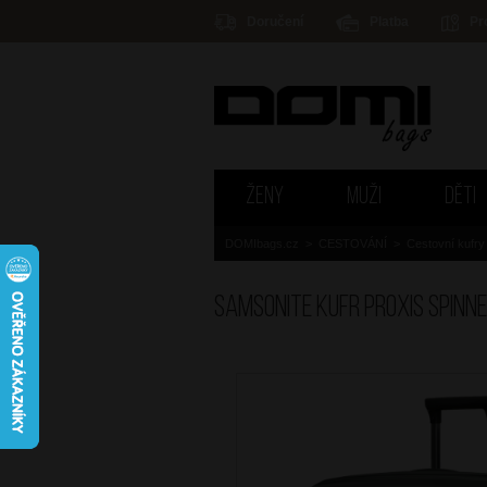
Doručení
Platba
Pr
ŽENY
MUŽI
DĚTI
DOMIbags.cz
>
CESTOVÁNÍ
>
Cestovní kufry
SAMSONITE Kufr Proxis Spinne