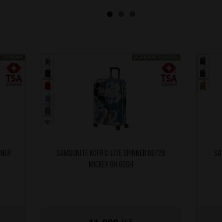
A ZDARMA
DOPRAVA ZDARMA
nner
SAMSONITE Kufr C-Lite Spinner 69/29
SA
Mickey Oh Gosh