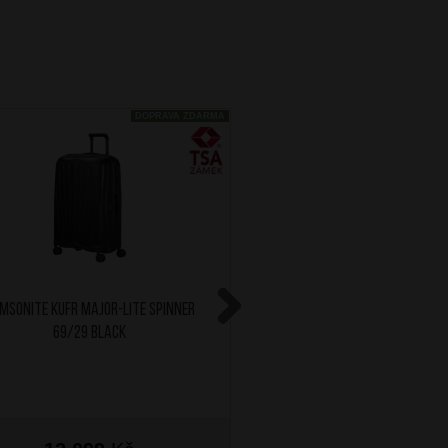
DOPRAVA ZDARMA
MSONITE Kufr Major-Lite Spinner
SAMSONITE Kufr Major-Li
69/29 Black
69/29 Climbing I
Next