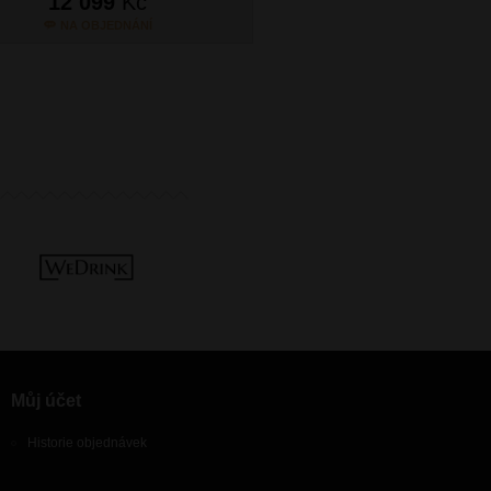
12 099
Kč
12 099
Kč
NA OBJEDNÁNÍ
NA OBJEDNÁN
Můj účet
Historie objednávek