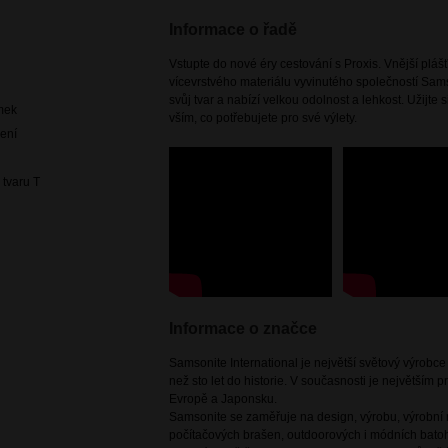
Informace o řadě
Vstupte do nové éry cestování s Proxis. Vnější pláš
vícevrstvého materiálu vyvinutého společností Sam
svůj tvar a nabízí velkou odolnost a lehkost. Užijte 
mek
vším, co potřebujete pro své výlety.
čení
 tvaru T
Informace o značce
Samsonite International je největší světový výrobc
než sto let do historie. V současnosti je největším
Evropě a Japonsku.
Samsonite se zaměřuje na design, výrobu, výrobní m
počítačových brašen, outdoorových i módních batoh