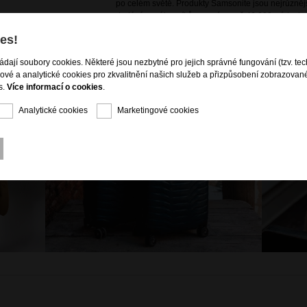
po celém světě. Produkty Samsonite jsou nejrůznějš
dodávány zákazníkům na více než 46 000 místech v
es!
ládají soubory cookies. Některé jsou nezbytné pro jejich správné fungování (tzv. tec
gové a analytické cookies pro zkvalitnění našich služeb a přizpůsobení zobrazovan
s.
Více informací o cookies
.
Analytické cookies
Marketingové cookies