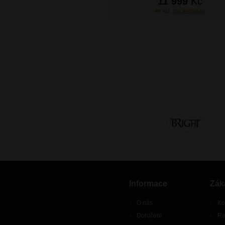
11 999
Kč
NA OBJEDNÁNÍ
Informace
Zák
O nás
Ko
Doručení
Re