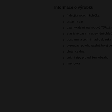
Informace o výrobku
4 dvojitá rotační kolečka
vstup na zip
uzamykatelný na kódový TSA zá
elastické pásy na upevnění oble
postranní a vrchní madlo do ruky
vysouvací polohovatelná trolej ve
chrániče dna
vnitřní zipy pro udržení obsahu
jmenovka