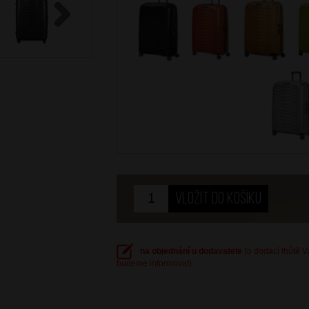
Next
na objednání u dodavatele
(o dodací lhůtě 
budeme informovat)