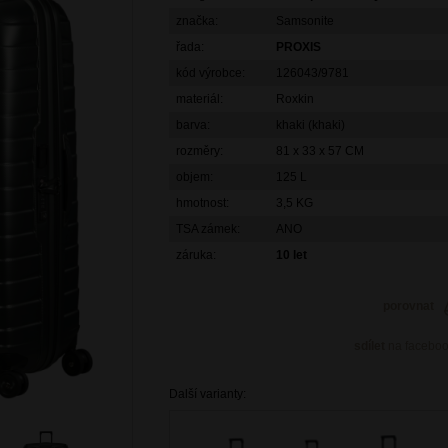
značka:
Samsonite
řada:
PROXIS
kód výrobce:
126043/9781
materiál:
Roxkin
barva:
khaki (khaki)
rozměry:
81 x 33 x 57 CM
objem:
125 L
hmotnost:
3,5 KG
TSA zámek:
ANO
záruka:
10 let
porovnat
sdílet
na facebo
Další varianty: