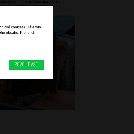
ími prodejními a distribučními kanály
e více než 100 zemích světa.
hnické cookies). Dále tyto
ého obsahu. Pro jejich
Povolit vše