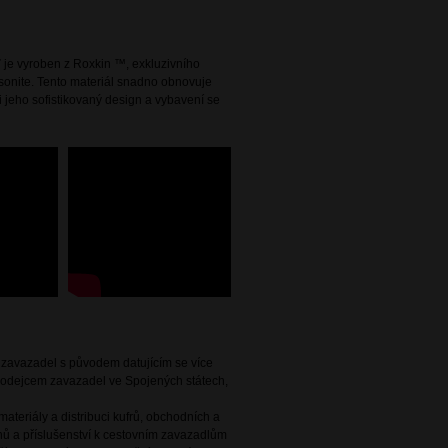
ť je vyroben z Roxkin ™, exkluzivního
sonite. Tento materiál snadno obnovuje
si jeho sofistikovaný design a vybavení se
e zavazadel s původem datujícím se více
 prodejcem zavazadel ve Spojených státech,
ateriály a distribuci kufrů, obchodních a
ů a příslušenství k cestovním zavazadlům