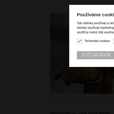
Používáme cooki
Tyto stránky používají a uk
stránky využívají marketin
využití je nutný Váš souhla
Technické cookies
Uložit nastavení
Mohlo by se vám také hodit