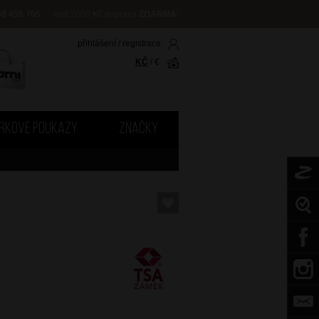
08 455 705
nad 2000 Kč doprava
ZDARMA
!
přihlášení
/
registrace
KČ
/
€
RKOVÉ POUKAZY
ZNAČKY