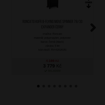
RONCATO Kufr B-Flying Move Spinner 78/30
Expander Černý
značka: Roncato
Next
materiál: polypropylen, polyester
barva: černá (black)
záruka: 5 let
kód zboží: RV-41818181
4 199
Kč
3 779
Kč
SKLADEM