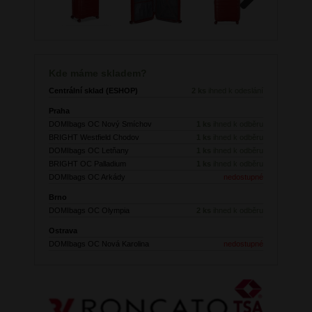
Next
Kde máme skladem?
Centrální sklad (ESHOP)
2 ks
ihned k odeslání
Praha
DOMIbags OC Nový Smíchov
1 ks
ihned k odběru
BRIGHT Westfield Chodov
1 ks
ihned k odběru
DOMIbags OC Letňany
1 ks
ihned k odběru
BRIGHT OC Palladium
1 ks
ihned k odběru
DOMIbags OC Arkády
nedostupné
Brno
DOMIbags OC Olympia
2 ks
ihned k odběru
Ostrava
DOMIbags OC Nová Karolina
nedostupné