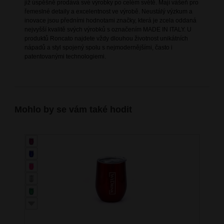
již úspěšně prodává své výrobky po celém světě. Mají vášeň pro
řemeslné detaily a excelentnost ve výrobě. Neustálý výzkum a
inovace jsou předními hodnotami značky, která je zcela oddaná
nejvyšší kvalitě svých výrobků s označením MADE IN ITALY. U
produktů Roncato najdete vždy dlouhou životnost unikátních
nápadů a styl spojený spolu s nejmodernějšími, často i
patentovanými technologiemi.
Mohlo by se vám také hodit