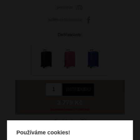
porovnat
sdílet
na facebooku
Další varianty:
3 779 Kč
původní cena: 4 199 Kč
skladem 7 ks
Používáme cookies!
doprava
zdarma