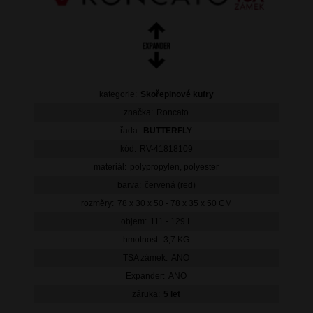
kategorie:
Skořepinové kufry
značka:
Roncato
řada:
BUTTERFLY
kód:
RV-41818109
materiál:
polypropylen, polyester
barva:
červená (red)
rozměry:
78 x 30 x 50 - 78 x 35 x 50 CM
objem:
111 - 129 L
hmotnost:
3,7 KG
TSA zámek:
ANO
Expander:
ANO
záruka:
5 let