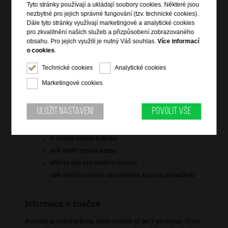
Hlídací pes
Tyto stránky používají a ukládají soubory cookies. Některé jsou
nezbytné pro jejich správné fungování (tzv. technické cookies).
Dále tyto stránky využívají marketingové a analytické cookies
pro zkvalitnění našich služeb a přizpůsobení zobrazovaného
obsahu. Pro jejich využití je nutný Váš souhlas.
Více informací
o cookies
.
Informace o výrobku
Technické cookies
Analytické cookies
hlavní prostor uzavíratelný na zip
Marketingové cookies
integrovaný 3-kódový TSA zámek
horní vyztužené držadlo
Uložit nastavení
Povolit vše
polohovatelná trolej
zip pro rozšíření objemu
4 dvojitá rotační kolečka
dvě vnitřní zipové kapsy
křížový pás pro udržení obsahu
obě vnitřní poloviny uzavíratelné zipovou přepážkou
Informace o značce
Roncato je rodinná firma, která existuje již po 3 generace. Dnes