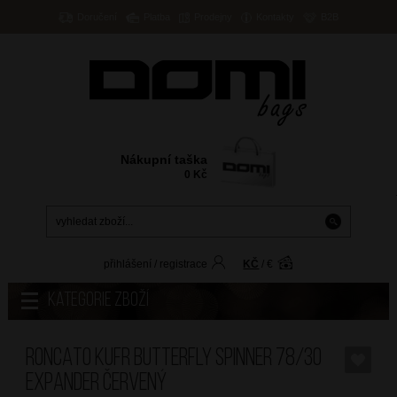
Doručení
Platba
Prodejny
Kontakty
B2B
Nákupní taška
0
Kč
přihlášení
/
registrace
KČ
/
€
Kategorie zboží
RONCATO Kufr Butterfly Spinner 78/30
Expander Červený