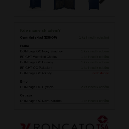
Next
Kde máme skladem?
Centrální sklad (ESHOP)
1 ks
ihned k odeslání
Praha
DOMIbags OC Nový Smíchov
1 ks
ihned k odběru
BRIGHT Westfield Chodov
1 ks
ihned k odběru
DOMIbags OC Letňany
1 ks
ihned k odběru
BRIGHT OC Palladium
1 ks
ihned k odběru
DOMIbags OC Arkády
nedostupné
Brno
DOMIbags OC Olympia
2 ks
ihned k odběru
Ostrava
DOMIbags OC Nová Karolina
1 ks
ihned k odběru