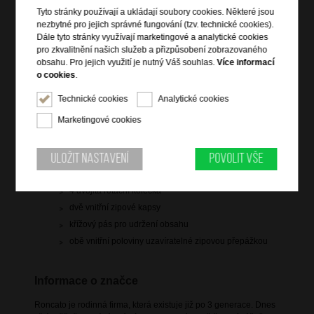
Hlídací pes
Tyto stránky používají a ukládají soubory cookies. Některé jsou
nezbytné pro jejich správné fungování (tzv. technické cookies).
Dále tyto stránky využívají marketingové a analytické cookies
pro zkvalitnění našich služeb a přizpůsobení zobrazovaného
obsahu. Pro jejich využití je nutný Váš souhlas.
Více informací
o cookies
.
Informace o výrobku
Technické cookies
Analytické cookies
hlavní prostor uzavíratelný na zip
Marketingové cookies
integrovaný 3-kódový TSA zámek
horní vyztužené držadlo
Uložit nastavení
Povolit vše
polohovatelná trolej
zip pro rozšíření objemu
4 dvojitá rotační kolečka
dvě vnitřní zipové kapsy
křížový pás pro udržení obsahu
obě vnitřní poloviny uzavíratelné zipovou přepážkou
Informace o značce
Roncato je rodinná firma, která existuje již po 3 generace. Dnes