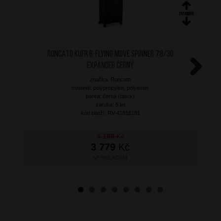
RONCATO Kufr B-Flying Move Spinner 78/30
Expander Černý
značka: Roncato
Next
materiál: polypropylen, polyester
barva: černá (black)
záruka: 5 let
kód zboží: RV-41818181
4 199
Kč
3 779
Kč
SKLADEM