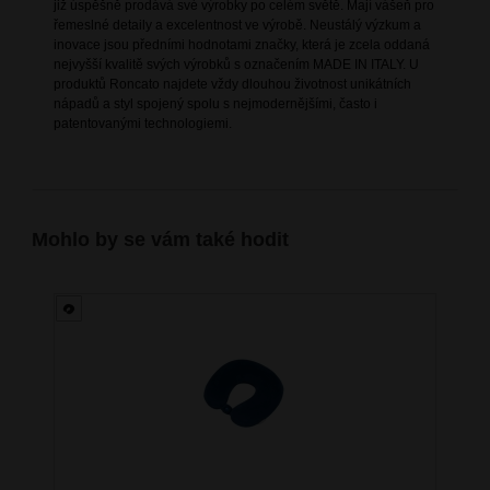
již úspěšně prodává své výrobky po celém světě. Mají vášeň pro
řemeslné detaily a excelentnost ve výrobě. Neustálý výzkum a
inovace jsou předními hodnotami značky, která je zcela oddaná
nejvyšší kvalitě svých výrobků s označením MADE IN ITALY. U
produktů Roncato najdete vždy dlouhou životnost unikátních
nápadů a styl spojený spolu s nejmodernějšími, často i
patentovanými technologiemi.
Mohlo by se vám také hodit