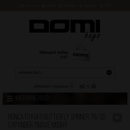
Doručení
Platba
Prodejny
Kontakty
B2B
Nákupní taška
0
Kč
přihlášení
/
registrace
KČ
/
€
Kategorie zboží
RONCATO Kufr Butterfly Spinner 78/30
Expander Tmavě Modrý