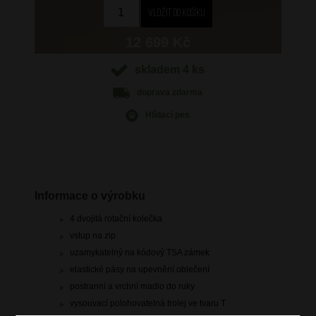
12 699 Kč
skladem 4 ks
doprava
zdarma
Hlídací pes
Informace o výrobku
4 dvojitá rotační kolečka
vstup na zip
uzamykatelný na kódový TSA zámek
elastické pásy na upevnění oblečení
postranní a vrchní madlo do ruky
vysouvací polohovatelná trolej ve tvaru T