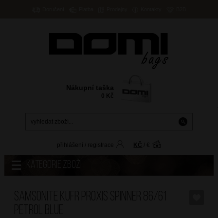
Doručení
Platba
Prodejny
Kontakty
B2B
Nákupní taška
0
Kč
přihlášení
/
registrace
KČ
/
€
Kategorie zboží
SAMSONITE Kufr Proxis Spinner 86/61
Petrol Blue