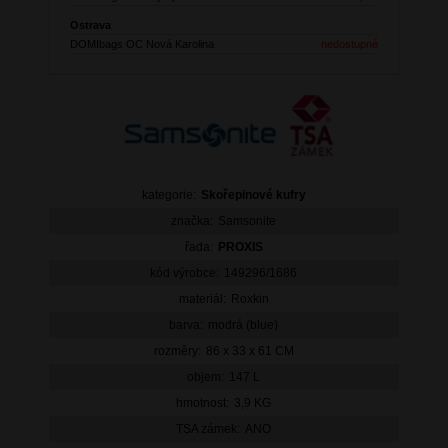
Ostrava
DOMIbags OC Nová Karolina
nedostupné
kategorie:
Skořepinové kufry
značka:
Samsonite
řada:
PROXIS
kód výrobce:
149296/1686
materiál:
Roxkin
barva:
modrá (blue)
rozměry:
86 x 33 x 61 CM
objem:
147 L
hmotnost:
3,9 KG
TSA zámek:
ANO