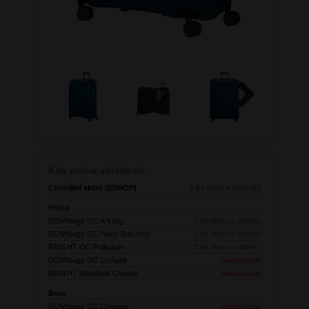
Next
Kde máme skladem?
Centrální sklad (ESHOP)
1 ks
ihned k odeslání
Praha
DOMIbags OC Arkády
1 ks
ihned k odběru
DOMIbags OC Nový Smíchov
1 ks
ihned k odběru
BRIGHT OC Palladium
1 ks
ihned k odběru
DOMIbags OC Letňany
nedostupné
BRIGHT Westfield Chodov
nedostupné
Brno
DOMIbags OC Olympia
nedostupné