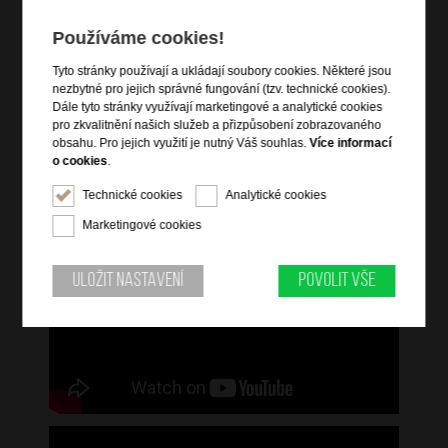
chrániče dna
vnitřní zipy pro udržení obsahu
Používáme cookies!
jmenovka
Tyto stránky používají a ukládají soubory cookies. Některé jsou
nezbytné pro jejich správné fungování (tzv. technické cookies).
Dále tyto stránky využívají marketingové a analytické cookies
Informace o řadě
pro zkvalitnění našich služeb a přizpůsobení zobrazovaného
obsahu. Pro jejich využití je nutný Váš souhlas.
Více informací
Vstupte do nové éry cestování s Proxis. Vnější plášť je vyroben z
o cookies
.
Roxkin ™, exkluzivního vícevrstvého materiálu vyvinutého
společností Samsonite. Tento materiál snadno obnovuje svůj
Technické cookies
Analytické cookies
tvar a nabízí velkou odolnost a lehkost. Užijte si jeho
sofistikovaný design a vybavení se vším, co potřebujete pro své
Marketingové cookies
výlety.
Uložit nastavení
Povolit vše