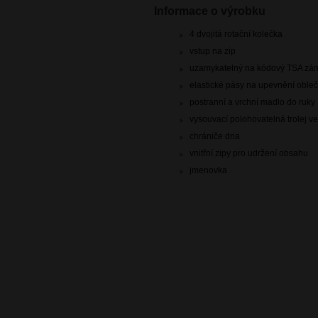
Informace o výrobku
4 dvojitá rotační kolečka
vstup na zip
uzamykatelný na kódový TSA zá
elastické pásy na upevnění oble
postranní a vrchní madlo do ruky
vysouvací polohovatelná trolej ve
chrániče dna
vnitřní zipy pro udržení obsahu
jmenovka