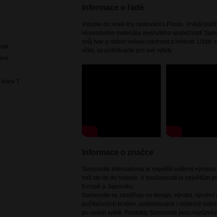
Informace o řadě
Vstupte do nové éry cestování s Proxis. Vnější pláš
vícevrstvého materiálu vyvinutého společností Sam
svůj tvar a nabízí velkou odolnost a lehkost. Užijte 
mek
vším, co potřebujete pro své výlety.
čení
 tvaru T
Informace o značce
Samsonite International je největší světový výrobc
než sto let do historie. V současnosti je největším
Evropě a Japonsku.
Samsonite se zaměřuje na design, výrobu, výrobní m
počítačových brašen, outdoorových i módních batoh
po celém světě. Produkty Samsonite jsou nejrůznějš