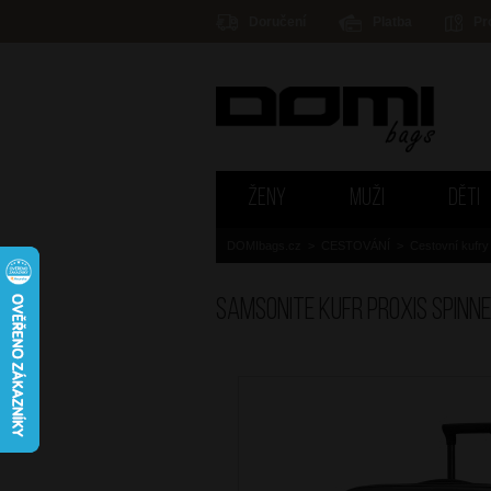
Doručení
Platba
Pr
ŽENY
MUŽI
DĚTI
DOMIbags.cz
>
CESTOVÁNÍ
>
Cestovní kufry
SAMSONITE Kufr Proxis Spinn