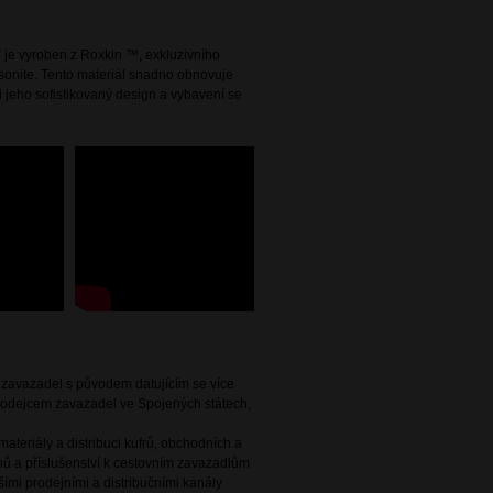
ť je vyroben z Roxkin ™, exkluzivního
sonite. Tento materiál snadno obnovuje
si jeho sofistikovaný design a vybavení se
e zavazadel s původem datujícím se více
 prodejcem zavazadel ve Spojených státech,
ateriály a distribuci kufrů, obchodních a
ů a příslušenství k cestovním zavazadlům
ími prodejními a distribučními kanály