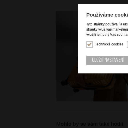
Používáme cooki
Tyto stránky používají a uk
stránky využívají marketin
využití je nutný Váš souhla
Technické cookies
Uložit nastavení
Mohlo by se vám také hodit