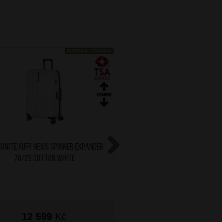
DOPRAVA ZDARMA
ONITE Kufr Nexis Spinner Expander
SAMSONITE Kufr Nexis Spin
76/29 Cotton White
76/29 Deep Fore
Next
12 599
Kč
12 599
Kč