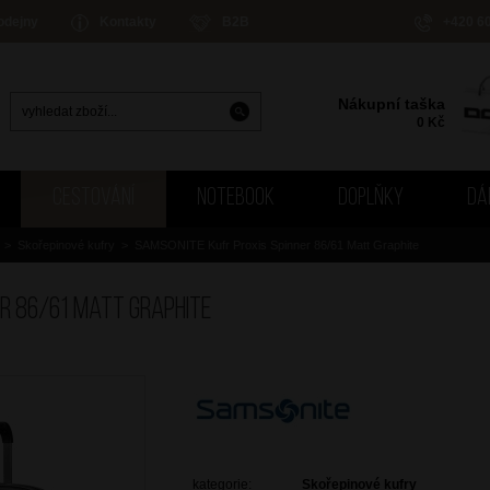
odejny
Kontakty
B2B
+420 6
Nákupní taška
0
Kč
CESTOVÁNÍ
NOTEBOOK
DOPLŇKY
DÁ
>
Skořepinové kufry
>
SAMSONITE Kufr Proxis Spinner 86/61 Matt Graphite
er 86/61 Matt Graphite
kategorie:
Skořepinové kufry