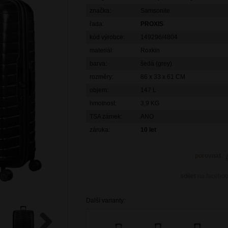
značka:
Samsonite
řada:
PROXIS
kód výrobce:
149296/4804
materiál:
Roxkin
barva:
šedá (grey)
rozměry:
86 x 33 x 61 CM
objem:
147 L
hmotnost:
3,9 KG
TSA zámek:
ANO
záruka:
10 let
porovnat
sdílet
na facebo
Další varianty: