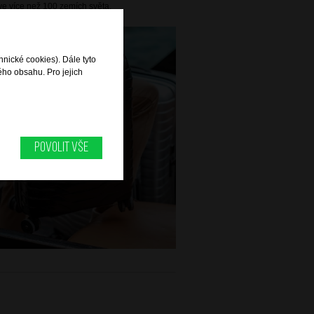
e více než 100 zemích světa.
hnické cookies). Dále tyto
ého obsahu. Pro jejich
Povolit vše