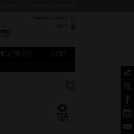
08 455 705
nad 2000 Kč doprava
ZDARMA
!
přihlášení
/
registrace
KČ
/
€
RKOVÉ POUKAZY
ZNAČKY