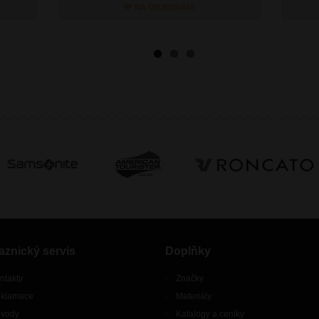
NA OBJEDNÁNÍ
aznický servis
Doplňky
ntakty
Značky
klamace
Materiály
vody
Katalogy a ceníky