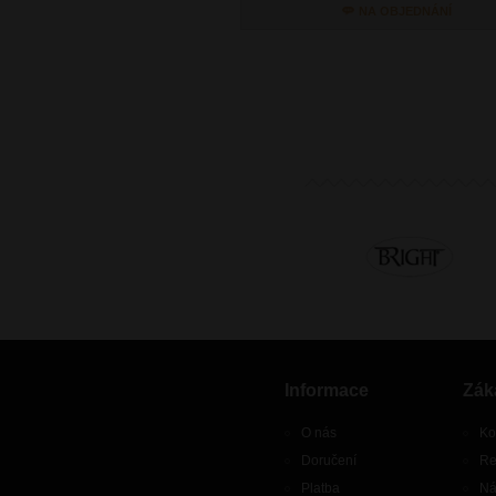
NA OBJEDNÁNÍ
Informace
Zák
O nás
Ko
Doručení
Re
Platba
Ná