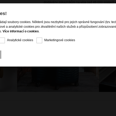
dodávány zákazníkům na více než 46 000 místech v
es!
ládají soubory cookies. Některé jsou nezbytné pro jejich správné fungování (tzv. tec
gové a analytické cookies pro zkvalitnění našich služeb a přizpůsobení zobrazovan
s.
Více informací o cookies
.
Analytické cookies
Marketingové cookies