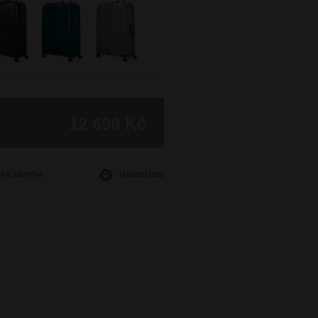
12 699 Kč
ava
zdarma
Hlídací pes