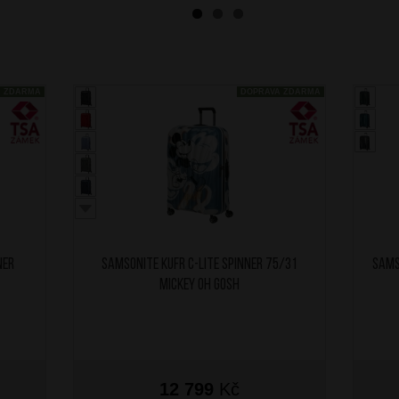
A ZDARMA
DOPRAVA ZDARMA
ner
SAMSONITE Kufr C-Lite Spinner 75/31
SAMS
Mickey Oh Gosh
12 799
Kč