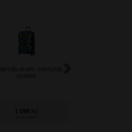
ONITE Obal na kufr L TA Revolution
AT Sada 5 ks organizérů
Colorwave
Olive/Lime
Next
1 099
Kč
799
Kč
SKLADEM
SKLADEM