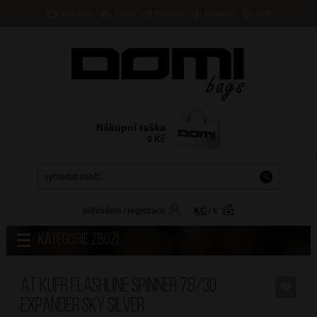
Doručení
Platba
Prodejny
Kontakty
B2B
Nákupní taška
0
Kč
přihlášení
/
registrace
KČ
/
€
Kategorie zboží
AT Kufr Flashline Spinner 78/30
Expander Sky Silver