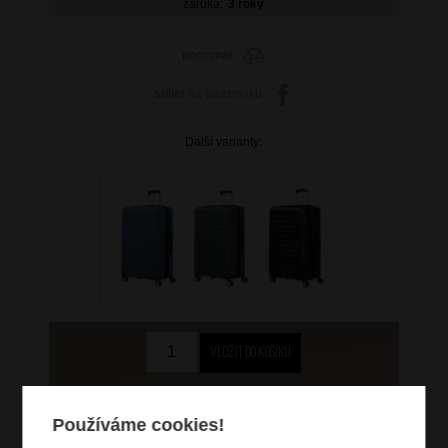
záruka:
3 roky
porovnat
sdílet
na facebooku
Další varianty:
3 699 Kč
Používáme cookies!
skladem 1 ks