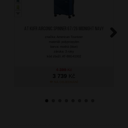
AT Kufr Airconic Spinner 67/26 Midnight Navy
značka: American Tourister
Next
materiál: polypropylen
barva: modrá (blue)
záruka: 3 roky
kód zboží: AT-88G41002
4 399
Kč
3 739
Kč
NA OBJEDNÁNÍ