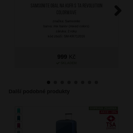
SAMSONITE Obal na kufr S TA Revolution
Colorwave
Next
značka: Samsonite
barva: mix barev (mixed colors)
záruka: 2 roky
kód zboží: SM-KR712016
999
Kč
SKLADEM
Další podobné produkty
DOPRAVA ZDARMA
AKCE - 15%