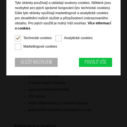
Tyto stránky používají a ukládají soubory cookies. Některé jsou
doprava
zdarma
nezbytné pro jejich správné fungování (tzv. technické cookies).
Dále tyto stránky využívají marketingové a analytické cookies
Hlídací pes
pro zkvalitnění našich služeb a přizpůsobení zobrazovaného
obsahu. Pro jejich využití je nutný Váš souhlas.
Více informací
o cookies
.
Technické cookies
Analytické cookies
Informace o výrobku
Marketingové cookies
vstup na zip
Uložit nastavení
Povolit vše
zip pro rozšíření objemu
horní madlo do ruky
boční madlo do ruky
4 dvojitá rotační kolečka
výsuvná nastavitelná trolej
TSA zámek
vnitřní křížové pásy pro udržení obsahu
jedna vnitřní polovina uzavíratelná na zip
Informace o značce