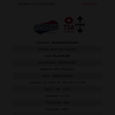
DOMIbags OC Nová Karolina
nedostupné
kategorie:
Skořepinové kufry
značka:
American Tourister
řada:
FLASHLINE
kód výrobce:
149769/6260
materiál:
ABS, Recyclex
barva:
stříbrná (silver)
rozměry:
50 x 30 x 78 - 50 x 33 x 78 CM
objem:
100 - 109 L
hmotnost:
4,4 KG
TSA zámek:
ANO
Expander:
ANO