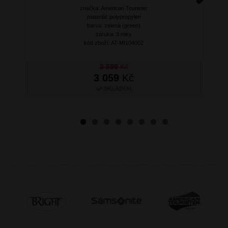
značka: American Tourister
Next
materiál: polypropylen
barva: zelená (green)
záruka: 3 roky
kód zboží: AT-MI104002
3 599
Kč
3 059
Kč
SKLADEM