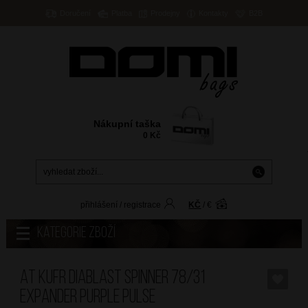
Doručení
Platba
Prodejny
Kontakty
B2B
Nákupní taška
0
Kč
přihlášení
/
registrace
KČ
/
€
Kategorie zboží
AT Kufr Diablast Spinner 78/31
Expander Purple Pulse