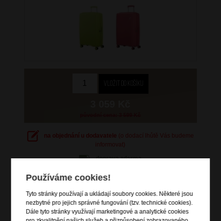
3 059 Kč
původní cena: 3 599 Kč
na objednání u dodavatele
(o dodací lhůtě Vás budeme
informovat)
doprava
zdarma
Hlídací pes
Používáme cookies!
Tyto stránky používají a ukládají soubory cookies. Některé jsou
nezbytné pro jejich správné fungování (tzv. technické cookies).
Dále tyto stránky využívají marketingové a analytické cookies
pro zkvalitnění našich služeb a přizpůsobení zobrazovaného