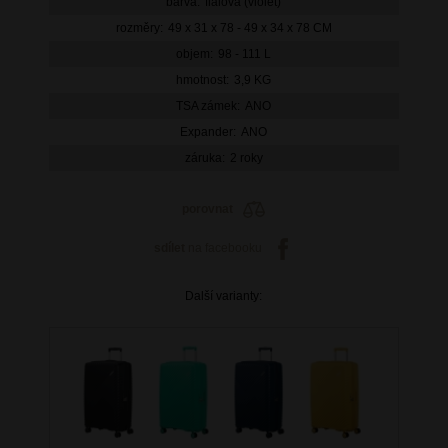
barva:
fialová (violet)
rozměry:
49 x 31 x 78 - 49 x 34 x 78 CM
objem:
98 - 111 L
hmotnost:
3,9 KG
TSA zámek:
ANO
Expander:
ANO
záruka:
2 roky
porovnat
sdílet
na facebooku
Další varianty: