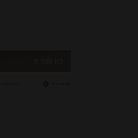
3 799 Kč
ava
zdarma
Hlídací pes