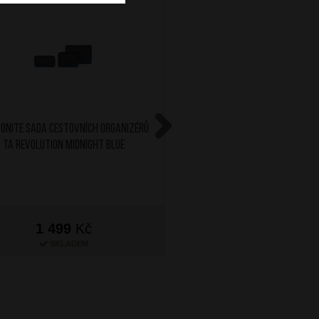
ONITE Sada cestovních organizérů
AT Skládací obal na 
TA Revolution Midnight Blue
Navy/Orange
Next
1 499
Kč
699
Kč
SKLADEM
SKLADEM