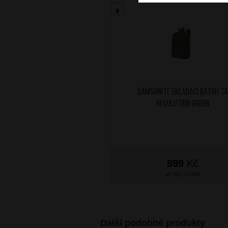
SAMSONITE Skládací batoh TA
Revolution Green
899
Kč
SKLADEM
Další podobné produkty