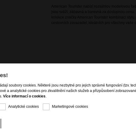
American Tourister nabízí rozsáhlou modelovou řadu
jsou svěží, zábavná a barevná za dostupnou cenu. 
kolekce značky American Tourister kombinaci stylu a
cestovních zavazadel, ideálních pro všechny vaše d
es!
ení obsahu
ládají soubory cookies. Některé jsou nezbytné pro jejich správné fungování (tzv. tec
gové a analytické cookies pro zkvalitnění našich služeb a přizpůsobení zobrazovan
s.
Více informací o cookies
.
Analytické cookies
Marketingové cookies