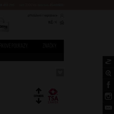
08 455 705
nad 2000 Kč doprava
ZDARMA
!
přihlášení
/
registrace
KČ
/
€
RKOVÉ POUKAZY
ZNAČKY