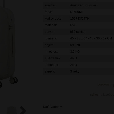
značka:
American Tourister
řada:
DREAMI
kód výrobce:
159743/0479
materiál:
PVC
barva:
bílá (white)
rozměry:
45 x 28 x 67 - 45 x 30 x 67 CM
objem:
69 - 78 L
hmotnost:
3,5 KG
TSA zámek:
ANO
Expander:
ANO
záruka:
3 roky
porovnat
sdílet
na facebo
Další varianty: