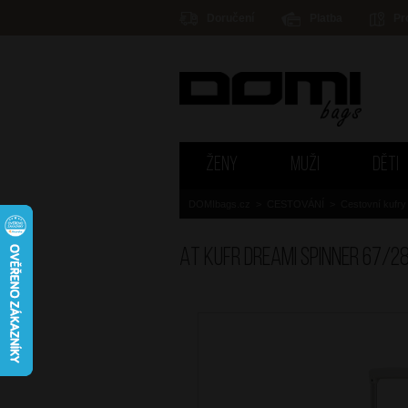
Doručení
Platba
Pr
ŽENY
MUŽI
DĚTI
DOMIbags.cz
>
CESTOVÁNÍ
>
Cestovní kufry
AT Kufr Dreami Spinner 67/2