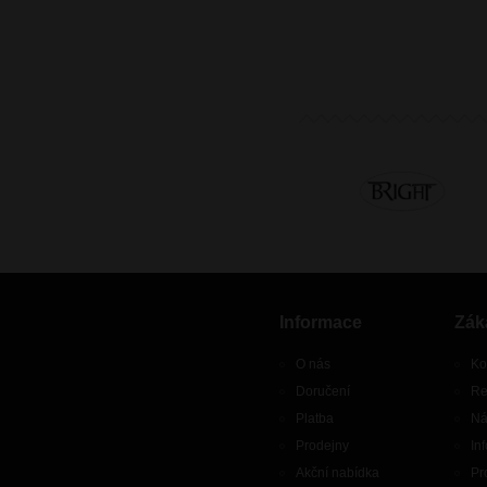
Informace
Zák
O nás
Ko
Doručení
Re
Platba
Ná
Prodejny
In
Akční nabídka
Pr