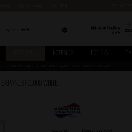
odejny
Kontakty
B2B
+420 6
Nákupní taška
0
Kč
CESTOVÁNÍ
NOTEBOOK
DOPLŇKY
DÁ
>
Skořepinové kufry
>
AT Kufr Dreami Spinner 67/28 Expander Cloud White
8 Expander Cloud White
kategorie:
Skořepinové kufry