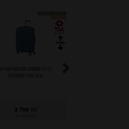
DOPRAVA ZDARMA
NOVINKA
AT Kufr Neovibe Spinner 67/27
AT Kufr Neovibe Spinn
Expander Steel Blue
Expander Summer 
Next
3 799
Kč
3 799
Kč
SKLADEM
SKLADEM