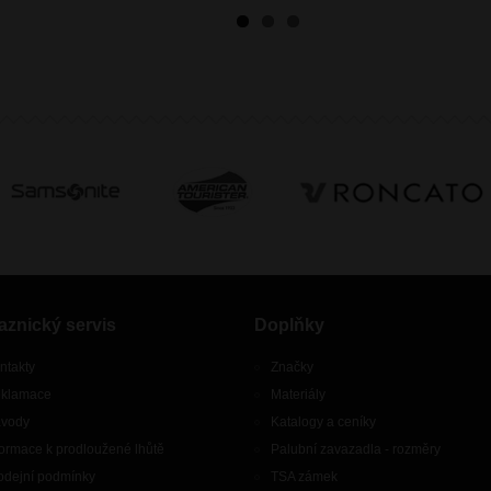
aznický servis
Doplňky
ntakty
Značky
klamace
Materiály
vody
Katalogy a ceníky
formace k prodloužené lhůtě
Palubní zavazadla - rozměry
odejní podmínky
TSA zámek