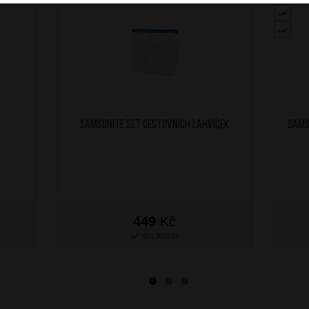
SAMSONITE Set cestovních lahviček
SAMS
449
Kč
SKLADEM