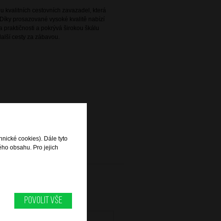
 kvalitních cestovních zavazadel, která
Díky prosazované vysoké kvalitě nabízí
 praktičnosti a pokrývá širokou škálu
alší cesty za zábavou.
hnické cookies). Dále tyto
ého obsahu. Pro jejich
Povolit vše