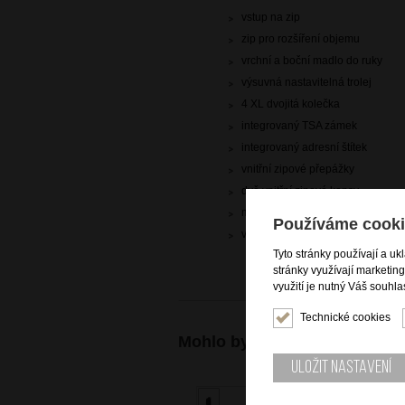
vstup na zip
zip pro rozšíření objemu
vrchní a boční madlo do ruky
výsuvná nastavitelná trolej
4 XL dvojitá kolečka
integrovaný TSA zámek
integrovaný adresní štítek
vnitřní zipové přepážky
dvě vnitřní zipové kapsy
mesh pocket
Používáme cooki
vnitřní křížové popruhy pro udrž
Tyto stránky používají a uk
stránky využívají marketin
využití je nutný Váš souhla
Technické cookies
Mohlo by se vám také hodit
Uložit nastavení