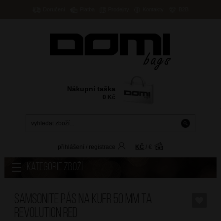
Doručení
Platba
Prodejny
Kontakty
B2B
Nákupní taška
0
Kč
přihlášení
/
registrace
KČ
/
€
Kategorie zboží
SAMSONITE Pás na kufr 50 mm TA
Revolution Red