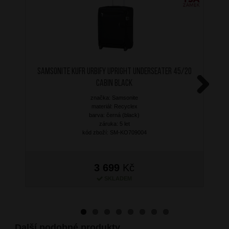
SAMSONITE Kufr Urbify Upright Underseater 45/20
Cabin Black
značka: Samsonite
Next
materiál: Recyclex
barva: černá (black)
záruka: 5 let
kód zboží: SM-KO709004
3 699
Kč
SKLADEM
Další podobné produkty