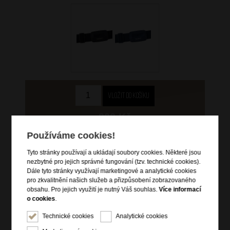
399 Kč
Používáme cookies!
skladem více než 10 ks
Tyto stránky používají a ukládají soubory cookies. Některé jsou
Hlídací pes
nezbytné pro jejich správné fungování (tzv. technické cookies).
Dále tyto stránky využívají marketingové a analytické cookies
pro zkvalitnění našich služeb a přizpůsobení zobrazovaného
obsahu. Pro jejich využití je nutný Váš souhlas.
Více informací
o cookies
.
Informace o výrobku
Technické cookies
Analytické cookies