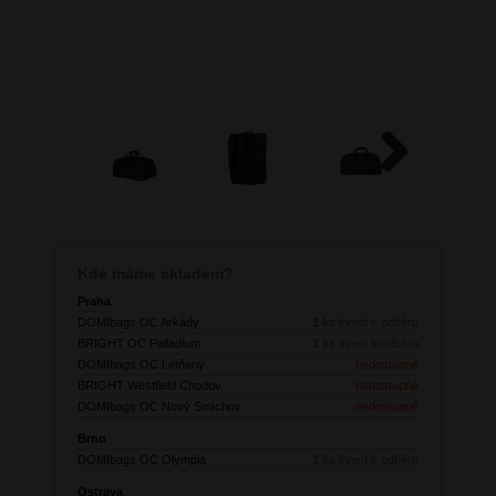
Next
Kde máme skladem?
Praha
DOMIbags OC Arkády
1 ks
ihned k odběru
BRIGHT OC Palladium
1 ks
ihned k odběru
DOMIbags OC Letňany
nedostupné
BRIGHT Westfield Chodov
nedostupné
DOMIbags OC Nový Smíchov
nedostupné
Brno
DOMIbags OC Olympia
1 ks
ihned k odběru
Ostrava