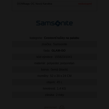
DOMIbags OC Nová Karolina
nedostupné
kategorie:
Cestovní tašky na palubu
značka:
Samsonite
řada:
GLAM-GO
kód výrobce:
155823/1041
materiál:
polyester, polyuretan
barva:
černá (black)
rozměry:
52 x 30 x 24 CM
objem:
45 L
hmotnost:
1,4 KG
záruka:
2 roky
porovnat