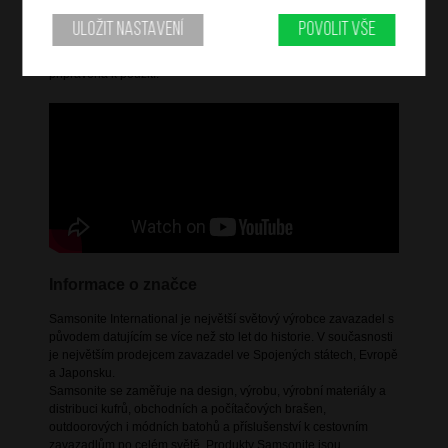
kombinuje elegantní design s každodenní praktičností. Tyto
batohy a cestovní tašky jsou vyrobeny z potažených,
Uložit nastavení
Povolit vše
voděodolných materiálů a mají výrazné zipy a charakteristické
jezdce. Čistá a elegantní kolekce s městským nádechem,
připravená k použití.
Informace o značce
Samsonite International je největší světový výrobce zavazadel s
původem datujícím se více než sto let do historie. V současnosti
je největším prodejcem zavazadel ve Spojených státech, Evropě
a Japonsku.
Samsonite se zaměřuje na design, výrobu, výrobní materiály a
distribuci kufrů, obchodních a počítačových brašen,
outdoorových i módních batohů a příslušenství k cestovním
zavazadlům po celém světě. Produkty Samsonite jsou