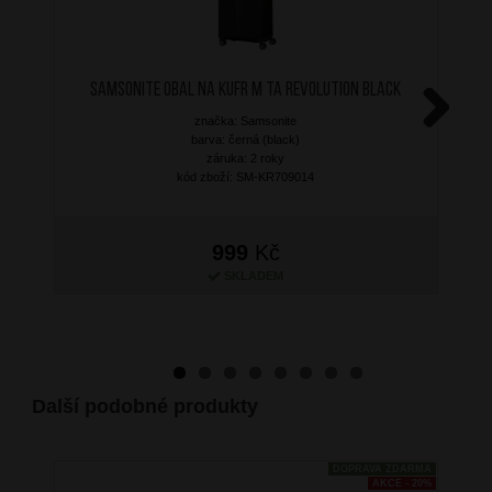
SAMSONITE Obal na kufr M TA Revolution Black
značka: Samsonite
Next
barva: černá (black)
záruka: 2 roky
kód zboží: SM-KR709014
999
Kč
SKLADEM
Další podobné produkty
DOPRAVA ZDARMA
AKCE - 20%