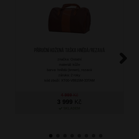
Příruční kožená taška Hnědá/Rezavá
značka: Ostatní
materiál: kůže
Next
barva: hnědá (brown), rezavá
záruka: 2 roky
kód zboží: XT00-V8815M-33TAM
4 999
Kč
3 999
Kč
SKLADEM