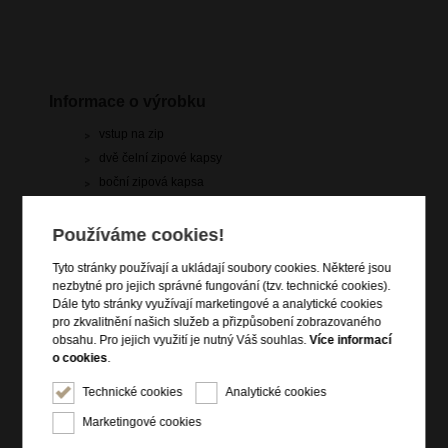
Informace o výrobku
vstup na zip
dvě čelní zipové kapsy
boční zipová kapsa
spodní zipová kapsa na notebook 15.6"
vrchní madla do ruky
Používáme cookies!
dva nastavitelné ergonomické popruhy přes ramena
Tyto stránky používají a ukládají soubory cookies. Některé jsou
(lze nosit jako batoh)
nezbytné pro jejich správné fungování (tzv. technické cookies).
zadní popruh pro připevnění k troleji zavazadla
Dále tyto stránky využívají marketingové a analytické cookies
voděodolný materiál
pro zkvalitnění našich služeb a přizpůsobení zobrazovaného
obsahu. Pro jejich využití je nutný Váš souhlas.
Více informací
štítek na samolepky (samolepky součástí)
o cookies
.
Technické cookies
Analytické cookies
Informace o řadě
Marketingové cookies
Glam-Go je svěží pohled na cestovní a pracovní vybavení, které