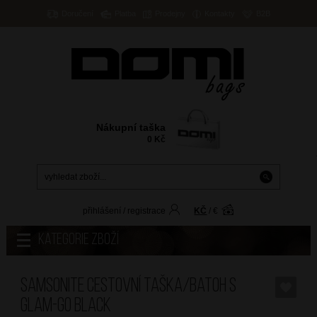
Doručení
Platba
Prodejny
Kontakty
B2B
Nákupní taška
0
Kč
přihlášení
/
registrace
KČ
/
€
Kategorie zboží
SAMSONITE Cestovní taška/batoh S
Glam-Go Black