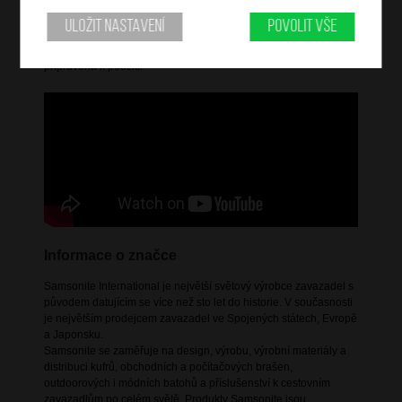
kombinuje elegantní design s každodenní praktičností. Tyto
batohy a cestovní tašky jsou vyrobeny z potažených,
Uložit nastavení
Povolit vše
voděodolných materiálů a mají výrazné zipy a charakteristické
jezdce. Čistá a elegantní kolekce s městským nádechem,
připravená k použití.
Informace o značce
Samsonite International je největší světový výrobce zavazadel s
původem datujícím se více než sto let do historie. V současnosti
je největším prodejcem zavazadel ve Spojených státech, Evropě
a Japonsku.
Samsonite se zaměřuje na design, výrobu, výrobní materiály a
distribuci kufrů, obchodních a počítačových brašen,
outdoorových i módních batohů a příslušenství k cestovním
zavazadlům po celém světě. Produkty Samsonite jsou