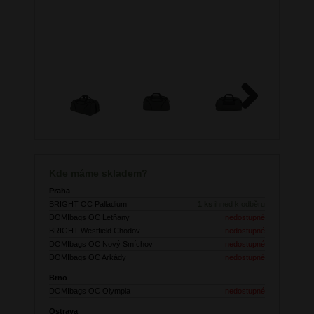
Next
Kde máme skladem?
Praha
BRIGHT OC Palladium
1 ks
ihned k odběru
DOMIbags OC Letňany
nedostupné
BRIGHT Westfield Chodov
nedostupné
DOMIbags OC Nový Smíchov
nedostupné
DOMIbags OC Arkády
nedostupné
Brno
DOMIbags OC Olympia
nedostupné
Ostrava