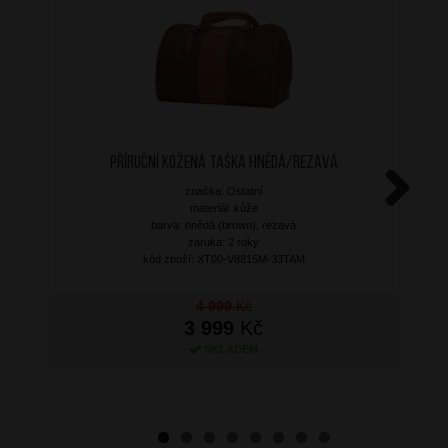
Příruční kožená taška Hnědá/Rezavá
značka: Ostatní
materiál: kůže
Next
barva: hnědá (brown), rezavá
záruka: 2 roky
kód zboží: XT00-V8815M-33TAM
4 999
Kč
3 999
Kč
SKLADEM