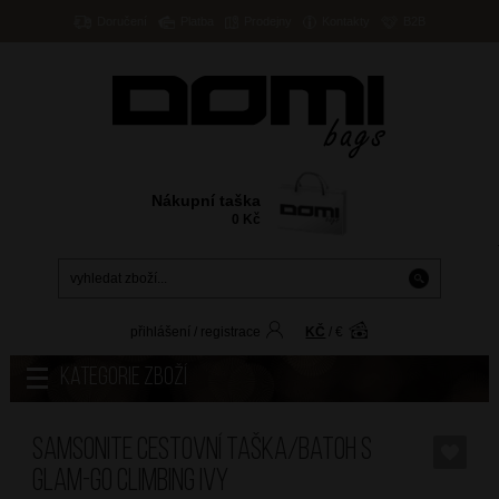
Doručení
Platba
Prodejny
Kontakty
B2B
Nákupní taška
0
Kč
přihlášení
/
registrace
KČ
/
€
Kategorie zboží
SAMSONITE Cestovní taška/batoh S
Glam-Go Climbing Ivy