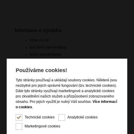
Informace o výrobku
vstup na zip
dvě čelní zipové kapsy
boční zipová kapsa
spodní zipová kapsa na notebook 15.6"
vrchní madla do ruky
Používáme cookies!
dva nastavitelné ergonomické popruhy přes ramena
Tyto stránky používají a ukládají soubory cookies. Některé jsou
(lze nosit jako batoh)
nezbytné pro jejich správné fungování (tzv. technické cookies).
zadní popruh pro připevnění k troleji zavazadla
Dále tyto stránky využívají marketingové a analytické cookies
voděodolný materiál
pro zkvalitnění našich služeb a přizpůsobení zobrazovaného
obsahu. Pro jejich využití je nutný Váš souhlas.
Více informací
štítek na samolepky (samolepky součástí)
o cookies
.
Technické cookies
Analytické cookies
Informace o řadě
Marketingové cookies
Glam-Go je svěží pohled na cestovní a pracovní vybavení, které