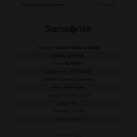
DOMIbags OC Nová Karolina
nedostupné
kategorie:
Cestovní tašky na palubu
značka:
Samsonite
řada:
GLAM-GO
kód výrobce:
155823/9199
materiál:
polyester, polyuretan
barva:
khaki (khaki)
rozměry:
52 x 30 x 24 CM
objem:
45 L
hmotnost:
1,4 KG
záruka:
2 roky
porovnat