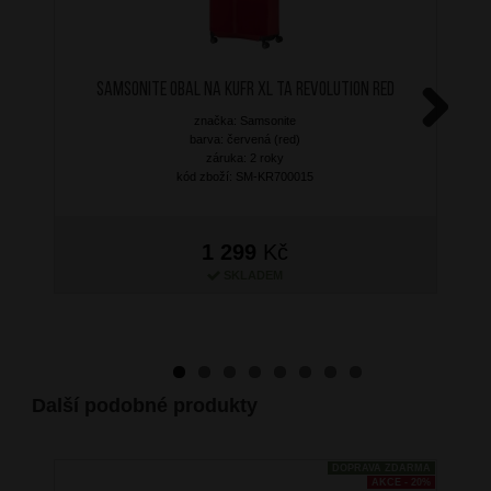
SAMSONITE Obal na kufr XL TA Revolution Red
značka: Samsonite
Next
barva: červená (red)
záruka: 2 roky
kód zboží: SM-KR700015
1 299
Kč
SKLADEM
Další podobné produkty
DOPRAVA ZDARMA
AKCE - 20%