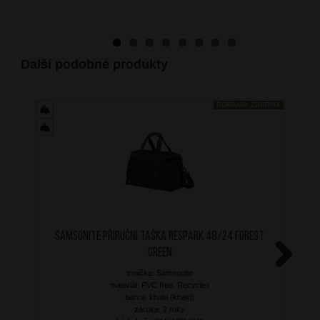
Další podobné produkty
DOPRAVA ZDARMA
SAMSONITE Příruční taška Respark 48/24 Forest
Green
značka: Samsonite
Next
materiál: PVC free, Recyclex
barva: khaki (khaki)
záruka: 2 roky