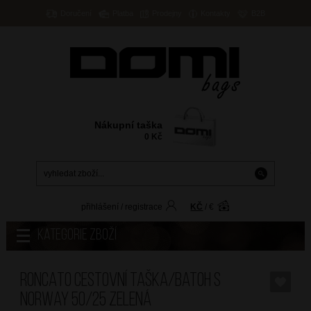
Doručení
Platba
Prodejny
Kontakty
B2B
Nákupní taška
0
Kč
přihlášení
/
registrace
KČ
/
€
Kategorie zboží
RONCATO Cestovní taška/batoh S
Norway 50/25 Zelená