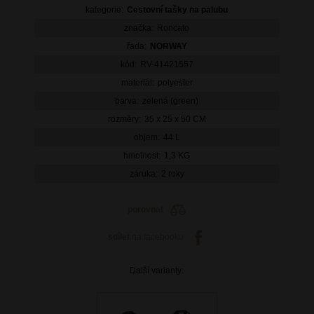
kategorie:
Cestovní tašky na palubu
značka:
Roncato
řada:
NORWAY
kód:
RV-41421557
materiál:
polyester
barva:
zelená (green)
rozměry:
35 x 25 x 50 CM
objem:
44 L
hmotnost:
1,3 KG
záruka:
2 roky
porovnat
sdílet
na facebooku
Další varianty: