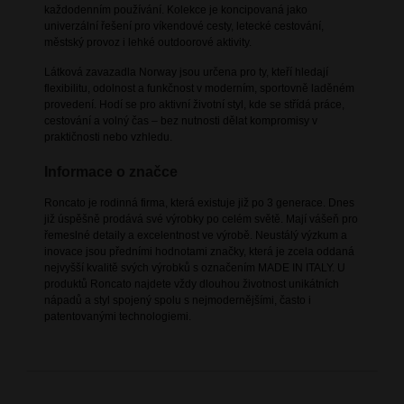
každodenním používání. Kolekce je koncipovaná jako
univerzální řešení pro víkendové cesty, letecké cestování,
městský provoz i lehké outdoorové aktivity.
Látková zavazadla Norway jsou určena pro ty, kteří hledají
flexibilitu, odolnost a funkčnost v moderním, sportovně laděném
provedení. Hodí se pro aktivní životní styl, kde se střídá práce,
cestování a volný čas – bez nutnosti dělat kompromisy v
praktičnosti nebo vzhledu.
Informace o značce
Roncato je rodinná firma, která existuje již po 3 generace. Dnes
již úspěšně prodává své výrobky po celém světě. Mají vášeň pro
řemeslné detaily a excelentnost ve výrobě. Neustálý výzkum a
inovace jsou předními hodnotami značky, která je zcela oddaná
nejvyšší kvalitě svých výrobků s označením MADE IN ITALY. U
produktů Roncato najdete vždy dlouhou životnost unikátních
nápadů a styl spojený spolu s nejmodernějšími, často i
patentovanými technologiemi.