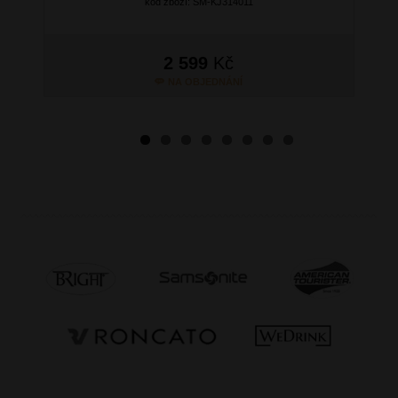
kód zboží: SM-KJ314011
2 599
Kč
NA OBJEDNÁNÍ