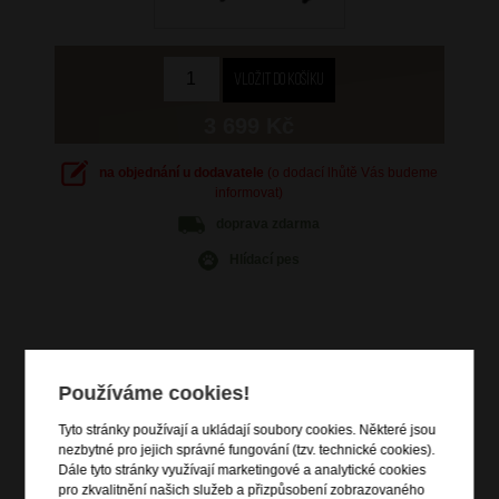
3 699 Kč
na objednání u dodavatele
(o dodací lhůtě Vás budeme
informovat)
doprava
zdarma
Hlídací pes
Informace o výrobku
Používáme cookies!
kabinové zavazadlo vhodné na palubu letadla
Tyto stránky používají a ukládají soubory cookies. Některé jsou
nezbytné pro jejich správné fungování (tzv. technické cookies).
velikost vhodná pod sedadlo
Dále tyto stránky využívají marketingové a analytické cookies
vstup na zip
pro zkvalitnění našich služeb a přizpůsobení zobrazovaného