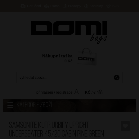
Doručení
Platba
Prodejny
Kontakty
B2B
Nákupní taška
0
Kč
přihlášení
/
registrace
KČ
/
€
Kategorie zboží
SAMSONITE Kufr Urbify Upright
Underseater 45/20 Cabin Pine Green