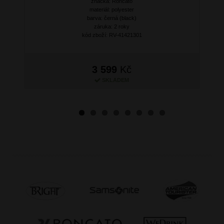
značka: Roncato
Next
materiál: polyester
barva: černá (black)
záruka: 2 roky
kód zboží: RV-41421301
3 599
Kč
SKLADEM