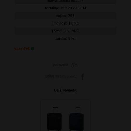
barva:
zelená (green)
rozměry:
35 x 20 x 45 CM
objem:
29 L
hmotnost:
1,8 KG
TSA zámek:
ANO
záruka:
5 let
porovnat
sdílet
na facebooku
Další varianty: