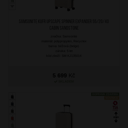
SAMSONITE Kufr Upscape Spinner Expander 55/20/40
Cabin Sandstone
značka: Samsonite
materiál: polypropylen, Recyclex
barva: béžová (beige)
záruka: 5 let
kód zboží: SM-KJ135014
5 699
Kč
SKLADEM
DOPRAVA ZDARMA
NOVINKA