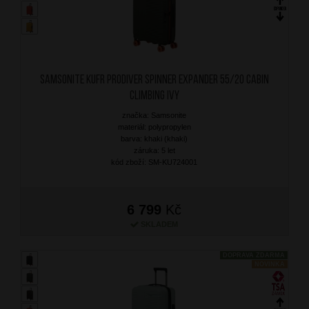
SAMSONITE Kufr Prodiver Spinner Expander 55/20 Cabin
Climbing Ivy
značka: Samsonite
materiál: polypropylen
barva: khaki (khaki)
záruka: 5 let
kód zboží: SM-KU724001
6 799
Kč
SKLADEM
DOPRAVA ZDARMA
NOVINKA