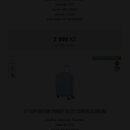
materiál: PVC
barva: bílá (white)
záruka: 2 roky
kód zboží: AT-MK305001
2 999
Kč
SKLADEM
DOPRAVA ZDARMA
AT Kufr Dreami Spinner 55/22 Cabin Blue Dream
značka: American Tourister
materiál: PVC
barva: modrá (blue)