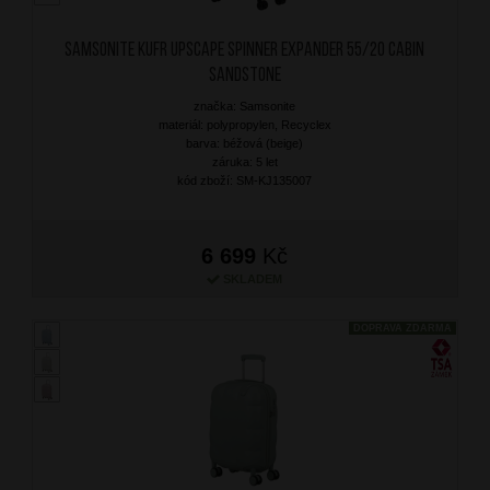
SAMSONITE Kufr Upscape Spinner Expander 55/20 Cabin
Sandstone
značka: Samsonite
materiál: polypropylen, Recyclex
barva: béžová (beige)
záruka: 5 let
kód zboží: SM-KJ135007
6 699
Kč
SKLADEM
DOPRAVA ZDARMA