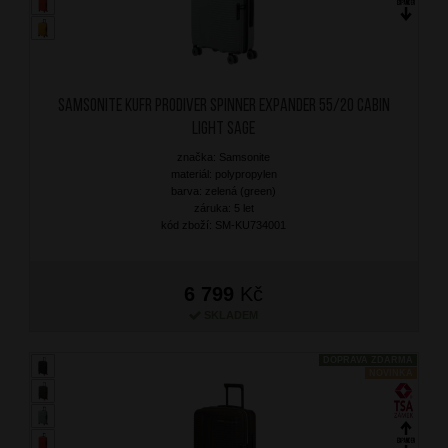
SAMSONITE Kufr Prodiver Spinner Expander 55/20 Cabin
Light Sage
značka: Samsonite
materiál: polypropylen
barva: zelená (green)
záruka: 5 let
kód zboží: SM-KU734001
6 799
Kč
SKLADEM
DOPRAVA ZDARMA
NOVINKA