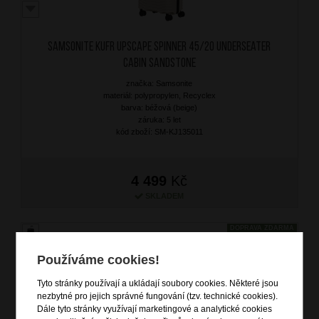
SAMSONITE Kufr Upscape Spinner 45/20 Underseater
Cabin Sandstone
značka: Samsonite
materiál: polypropylen, Recyclex
barva: béžová (beige)
záruka: 5 let
kód zboží: SM-KJ135011
4 499
Kč
SKLADEM
DOPRAVA ZDARMA
Používáme cookies!
Tyto stránky používají a ukládají soubory cookies. Některé jsou
nezbytné pro jejich správné fungování (tzv. technické cookies).
Dále tyto stránky využívají marketingové a analytické cookies