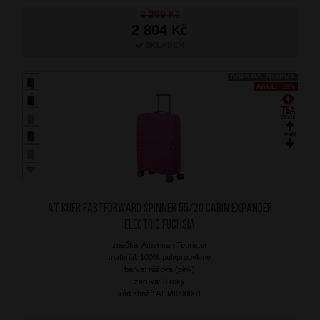
3 299
Kč
2 804
Kč
SKLADEM
DOPRAVA ZDARMA
AKCE - 15%
AT Kufr Fastforward Spinner 55/20 Cabin Expander
Electric Fuchsia
značka: American Tourister
materiál: 100% polypropylene
barva: růžová (pink)
záruka: 3 roky
kód zboží: AT-MI090001