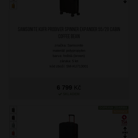
SAMSONITE Kufr Prodiver Spinner Expander 55/20 Cabin
Coffee Bean
značka: Samsonite
materiál: polypropylen
barva: hnědá (brown)
záruka: 5 let
kód zboží: SM-KU713001
6 799
Kč
SKLADEM
DOPRAVA ZDARMA
NOVINKA