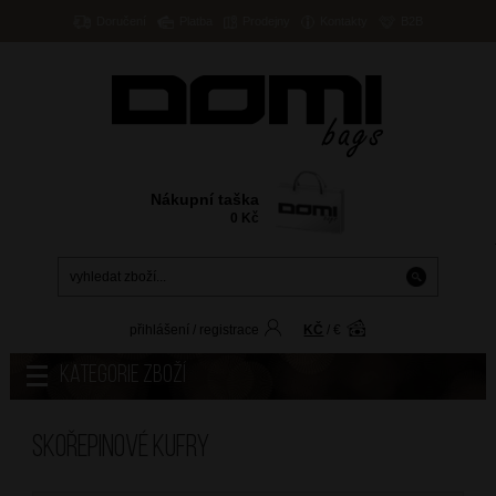
Doručení
Platba
Prodejny
Kontakty
B2B
Nákupní taška
0
Kč
přihlášení
/
registrace
KČ
/
€
Kategorie zboží
Skořepinové kufry