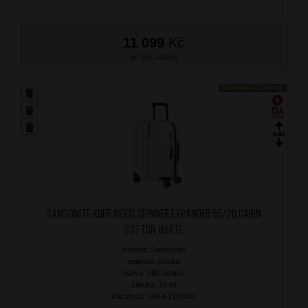
11 099
Kč
SKLADEM
DOPRAVA ZDARMA
SAMSONITE Kufr Nexis Spinner Expander 55/20 Cabin
Cotton White
značka: Samsonite
materiál: Roxkin
barva: bílá (white)
záruka: 10 let
kód zboží: SM-KT105001