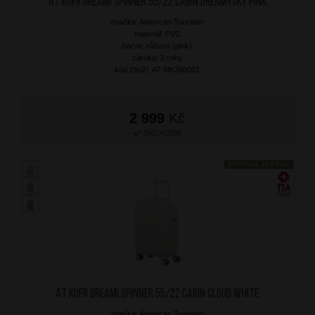
AT Kufr Dreami Spinner 55/22 Cabin Dreamysky Pink
značka: American Tourister
materiál: PVC
barva: růžová (pink)
záruka: 2 roky
kód zboží: AT-MK390001
2 999
Kč
SKLADEM
DOPRAVA ZDARMA
AT Kufr Dreami Spinner 55/22 Cabin Cloud White
značka: American Tourister