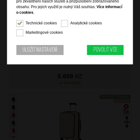
pro zkvalitnění našich služeb a přizpůsobení zobrazovaného
obsahu. Pro jejich využití je nutný Váš souhlas.
Více informací
o cookies
.
SAMSONITE Kufr Upscape Spinner Expander 55/23/35
Technické cookies
Analytické cookies
Cabin Sandstone
Marketingové cookies
značka: Samsonite
materiál: polypropylen, Recyclex
barva: béžová (beige)
Uložit nastavení
Povolit vše
záruka: 5 let
kód zboží: SM-KJ135010
5 699
Kč
SKLADEM
DOPRAVA ZDARMA
NOVINKA