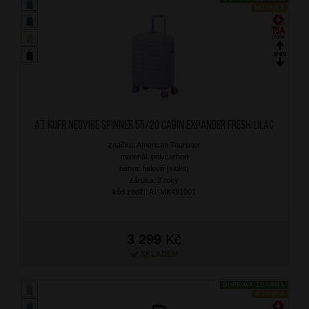
NOVINKA
AT Kufr Neovibe Spinner 55/20 Cabin Expander Fresh Lilac
značka: American Tourister
materiál: polycarbon
barva: fialová (violet)
záruka: 3 roky
kód zboží: AT-MK491001
3 299
Kč
SKLADEM
DOPRAVA ZDARMA
NOVINKA