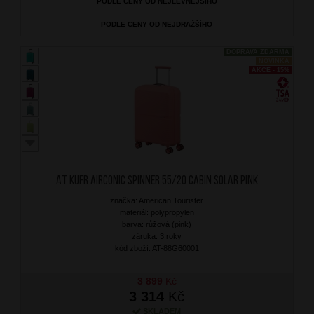
PODLE CENY OD NEJLEVNĚJŠÍHO
PODLE CENY OD NEJDRAŽŠÍHO
DOPRAVA ZDARMA
NOVINKA
AKCE - 15%
AT Kufr Airconic Spinner 55/20 Cabin Solar Pink
značka: American Tourister
materiál: polypropylen
barva: růžová (pink)
záruka: 3 roky
kód zboží: AT-88G60001
3 899
Kč
3 314
Kč
SKLADEM