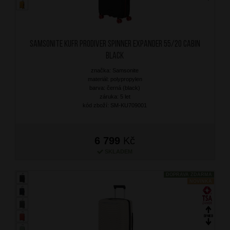
SAMSONITE Kufr Prodiver Spinner Expander 55/20 Cabin
Black
značka: Samsonite
materiál: polypropylen
barva: černá (black)
záruka: 5 let
kód zboží: SM-KU709001
6 799
Kč
SKLADEM
DOPRAVA ZDARMA
NOVINKA