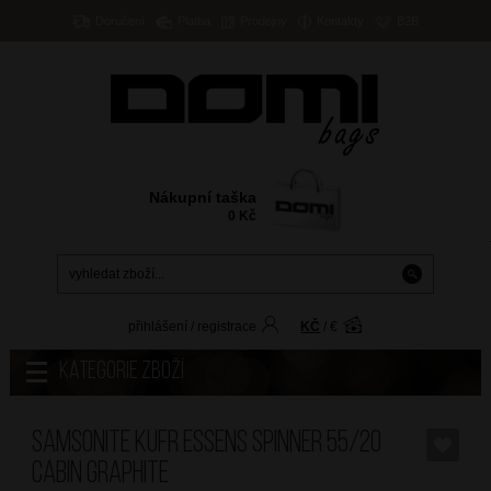
Doručení
Platba
Prodejny
Kontakty
B2B
Nákupní taška
0
Kč
přihlášení
/
registrace
KČ
/
€
Kategorie zboží
SAMSONITE Kufr Essens Spinner 55/20
Cabin Graphite