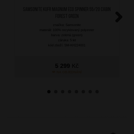
SAMSONITE Kufr Magnum Eco Spinner 55/20 Cabin
Forest Green
značka: Samsonite
Next
materiál: 100% recyklovaný polyester
barva: zelená (green)
záruka: 5 let
kód zboží: SM-KH224001
5 299
Kč
NA OBJEDNÁNÍ