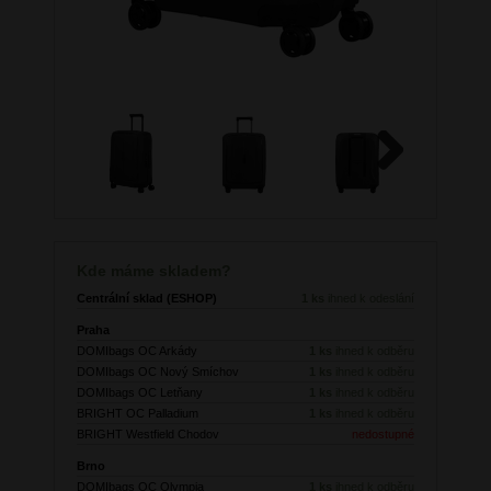
Next
Kde máme skladem?
Centrální sklad (ESHOP)
1 ks
ihned k odeslání
Praha
DOMIbags OC Arkády
1 ks
ihned k odběru
DOMIbags OC Nový Smíchov
1 ks
ihned k odběru
DOMIbags OC Letňany
1 ks
ihned k odběru
BRIGHT OC Palladium
1 ks
ihned k odběru
BRIGHT Westfield Chodov
nedostupné
Brno
DOMIbags OC Olympia
1 ks
ihned k odběru