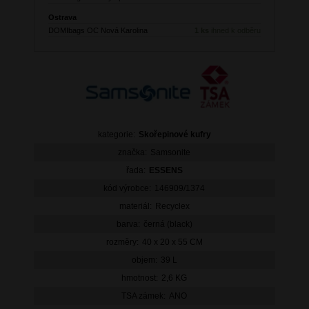
Ostrava
DOMIbags OC Nová Karolina
1 ks
ihned k odběru
kategorie:
Skořepinové kufry
značka:
Samsonite
řada:
ESSENS
kód výrobce:
146909/1374
materiál:
Recyclex
barva:
černá (black)
rozměry:
40 x 20 x 55 CM
objem:
39 L
hmotnost:
2,6 KG
TSA zámek:
ANO