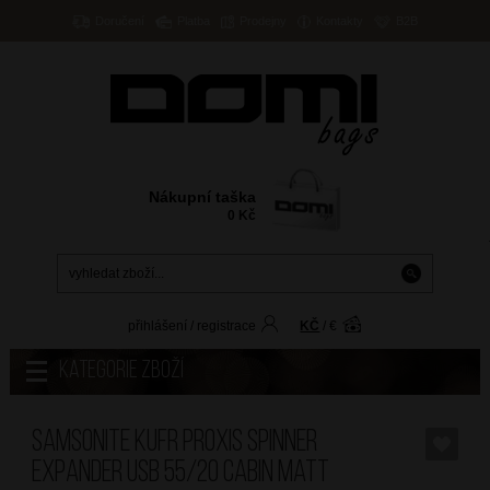
Doručení
Platba
Prodejny
Kontakty
B2B
Nákupní taška
0
Kč
přihlášení
/
registrace
KČ
/
€
Kategorie zboží
SAMSONITE Kufr Proxis Spinner
Expander USB 55/20 Cabin Matt