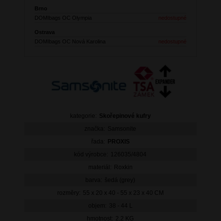
Brno
DOMIbags OC Olympia
nedostupné
Ostrava
DOMIbags OC Nová Karolina
nedostupné
kategorie:
Skořepinové kufry
značka:
Samsonite
řada:
PROXIS
kód výrobce:
126035/4804
materiál:
Roxkin
barva:
šedá (grey)
rozměry:
55 x 20 x 40 - 55 x 23 x 40 CM
objem:
38 - 44 L
hmotnost:
2,2 KG