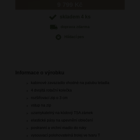
9 799 Kč
skladem 4 ks
doprava
zdarma
Hlídací pes
Informace o výrobku
kabinové zavazadlo vhodné na palubu letadla
4 dvojitá rotační kolečka
rozšiřovací zip o 3 cm
vstup na zip
uzamykatelný na kódový TSA zámek
elastické pásy na upevnění oblečení
postranní a vrchní madlo do ruky
vysouvací polohovatelná trolej ve tvaru T