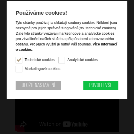
chrániče dna
vnitřní zipy pro udržení obsahu
Používáme cookies!
jmenovka
Tyto stránky používají a ukládají soubory cookies. Některé jsou
USB port pro externí nabíječku
nezbytné pro jejich správné fungování (tzv. technické cookies).
Dále tyto stránky využívají marketingové a analytické cookies
pro zkvalitnění našich služeb a přizpůsobení zobrazovaného
Informace o řadě
obsahu. Pro jejich využití je nutný Váš souhlas.
Více informací
o cookies
.
Vstupte do nové éry cestování s Proxis. Vnější plášť je vyroben z
Roxkin ™, exkluzivního vícevrstvého materiálu vyvinutého
Technické cookies
Analytické cookies
společností Samsonite. Tento materiál snadno obnovuje svůj
tvar a nabízí velkou odolnost a lehkost. Užijte si jeho
Marketingové cookies
sofistikovaný design a vybavení se vším, co potřebujete pro své
výlety.
Uložit nastavení
Povolit vše