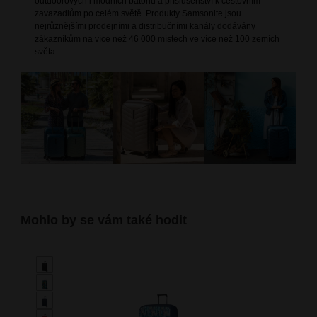
outdoorových i módních batohů a příslušenství k cestovním
zavazadlům po celém světě. Produkty Samsonite jsou
nejrůznějšími prodejními a distribučními kanály dodávány
zákazníkům na více než 46 000 místech ve více než 100 zemích
světa.
Mohlo by se vám také hodit