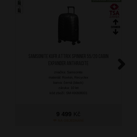
DOPRAVA ZDARMA
SAMSONITE Kufr Attrix Spinner 55/20 Cabin
Expander Anthracite
značka: Samsonite
Next
materiál: Roxkin, Recyclex
barva: černá (black)
záruka: 10 let
kód zboží: SM-KK808001
9 499
Kč
NA OBJEDNÁNÍ