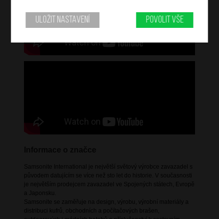
Uložit nastavení
Povolit vše
Informace o značce
Samsonite International je největší světový výrobce zavazadel s
původem datujícím se více než sto let do historie. V současnosti
je největším prodejcem zavazadel ve Spojených státech, Evropě
a Japonsku.
Samsonite se zaměřuje na design, výrobu, výrobní materiály a
distribuci kufrů, obchodních a počítačových brašen,