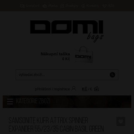
Doručení
Platba
Prodejny
Kontakty
B2B
Nákupní taška
0
Kč
přihlášení
/
registrace
KČ
/
€
Kategorie zboží
SAMSONITE Kufr Attrix Spinner
Expander 55/23/35 Cabin Basil Green