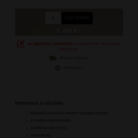
9 499 Kč
na objednání u dodavatele
(o dodací lhůtě Vás budeme
informovat)
doprava
zdarma
Hlídací pes
Informace o výrobku
kabinové zavazadlo vhodné na palubu letadla
4 dvojitá rotační kolečka
rozšiřovací zip o 3 cm
vstup na zip