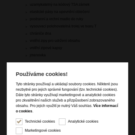
uzamykatelný na kódový TSA zámek
elastické pásy na upevnění oblečení
postranní a vrchní madlo do ruky
vysouvací polohovatelná trolej ve tvaru T
chrániče dna
vnitřní zipy pro udržení obsahu
vnitřní zipové kapsy
jmenovka
Informace o řadě
Používáme cookies!
Vylepšete si své cestovní vybavení našimi nádhernými kufry
Tyto stránky používají a ukládají soubory cookies. Některé jsou
Attrix. Tato kolekce vám přináší pozoruhodnou pevnost, lehkost
nezbytné pro jejich správné fungování (tzv. technické cookies).
a odolnost proti nárazům díky inovativnímu materiálu Roxkin™
Dále tyto stránky využívají marketingové a analytické cookies
použitému na skořepiny. Kufry se dodávají v široké škále
pro zkvalitnění našich služeb a přizpůsobení zobrazovaného
krásných odstínů, od stylové pískové až po zářivou červenou.
obsahu. Pro jejich využití je nutný Váš souhlas.
Více informací
Vyrazte stylově s touto kolekcí vyrobenou v Evropě, která je
o cookies
.
navržena tak, aby překonala jakoukoli vzdálenost.
Technické cookies
Analytické cookies
Marketingové cookies