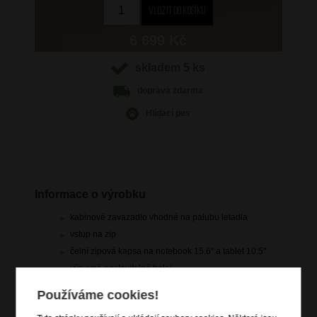
6 699 Kč
skladem 5 ks
doprava
zdarma
Hlídací pes
Informace o výrobku
kabinové zavazadlo vhodné na palubu letadla
vstup na zip
čelní zipová kapsa na notebook 15,6" a tablet 10,5"
výsuvná nastavitelná trolej
vrchní a boční držadlo madlo
Používáme cookies!
4 dvojitá kolečka s antivibračním a protihlukovým
odpružením