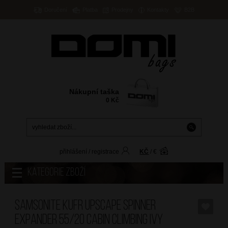
Doručení
Platba
Prodejny
Kontakty
B2B
Nákupní taška
0
Kč
přihlášení
/
registrace
KČ
/
€
Kategorie zboží
SAMSONITE Kufr Upscape Spinner
Expander 55/20 Cabin Climbing Ivy