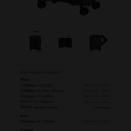
Next
Kde máme skladem?
Praha
DOMIbags OC Arkády
1 ks
ihned k odběru
DOMIbags OC Nový Smíchov
1 ks
ihned k odběru
DOMIbags OC Letňany
1 ks
ihned k odběru
BRIGHT OC Palladium
1 ks
ihned k odběru
BRIGHT Westfield Chodov
nedostupné
Brno
DOMIbags OC Olympia
1 ks
ihned k odběru
Ostrava