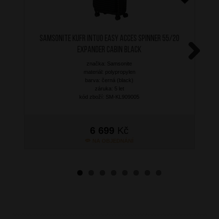
SAMSONITE Kufr Intuo Easy Acces Spinner 55/20
Expander Cabin Black
značka: Samsonite
Next
materiál: polypropylen
barva: černá (black)
záruka: 5 let
kód zboží: SM-KL909005
6 699
Kč
NA OBJEDNÁNÍ