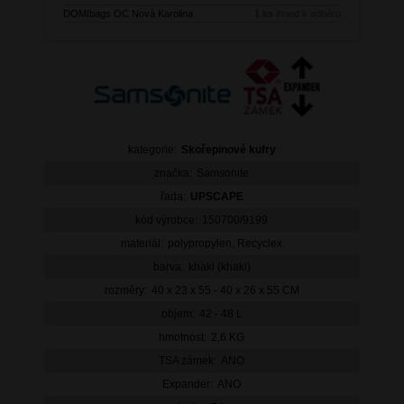
DOMIbags OC Nová Karolina
1 ks
ihned k odběru
kategorie:
Skořepinové kufry
značka:
Samsonite
řada:
UPSCAPE
kód výrobce:
150700/9199
materiál:
polypropylen, Recyclex
barva:
khaki (khaki)
rozměry:
40 x 23 x 55 - 40 x 26 x 55 CM
objem:
42 - 48 L
hmotnost:
2,6 KG
TSA zámek:
ANO
Expander:
ANO