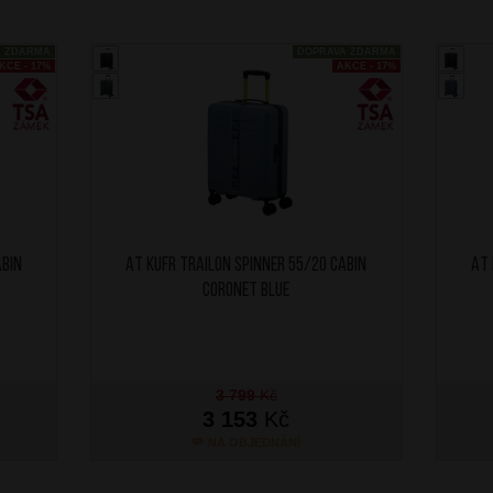
A ZDARMA
DOPRAVA ZDARMA
KCE - 17%
AKCE - 17%
abin
AT Kufr Trailon Spinner 55/20 Cabin
AT 
Coronet Blue
3 799
Kč
3 153
Kč
NA OBJEDNÁNÍ