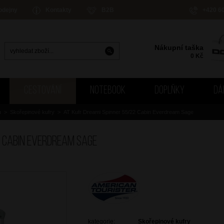
odejny
Kontakty
B2B
+420 6
Nákupní taška
0
Kč
CESTOVÁNÍ
NOTEBOOK
DOPLŇKY
DÁ
u
>
Skořepinové kufry
>
AT Kufr Dreami Spinner 55/22 Cabin Everdream Sage
2 Cabin Everdream Sage
kategorie:
Skořepinové kufry