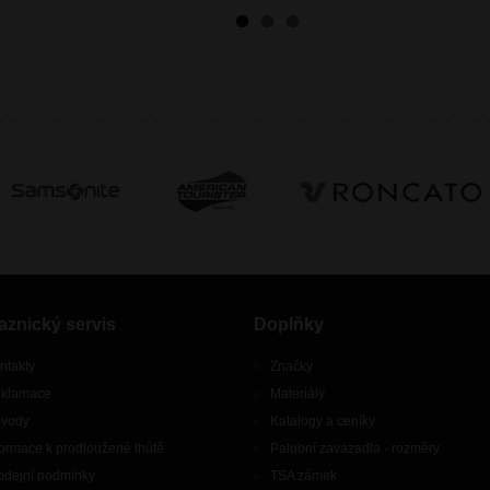
aznický servis
Doplňky
ntakty
Značky
klamace
Materiály
vody
Katalogy a ceníky
formace k prodloužené lhůtě
Palubní zavazadla - rozměry
odejní podmínky
TSA zámek