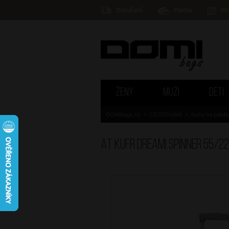
Doručení
Platba
Pr
ŽENY
MUŽI
DĚTI
DOMIbags.cz
>
CESTOVÁNÍ
>
Kufry na palub
AT Kufr Dreami Spinner 55/2