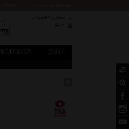
08 455 705
nad 2000 Kč doprava
ZDARMA
!
přihlášení
/
registrace
KČ
/
€
RKOVÉ POUKAZY
ZNAČKY