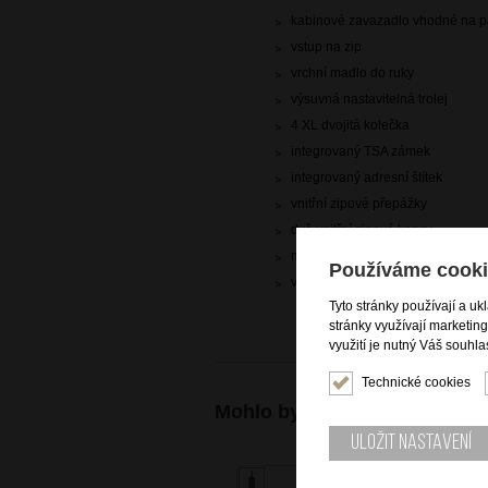
kabinové zavazadlo vhodné na pa
vstup na zip
vrchní madlo do ruky
výsuvná nastavitelná trolej
4 XL dvojitá kolečka
integrovaný TSA zámek
integrovaný adresní štítek
vnitřní zipové přepážky
dvě vnitřní zipové kapsy
mesh pocket
Používáme cooki
vnitřní křížové popruhy pro udrž
Tyto stránky používají a uk
stránky využívají marketin
využití je nutný Váš souhla
Technické cookies
Mohlo by se vám také hodit
Uložit nastavení