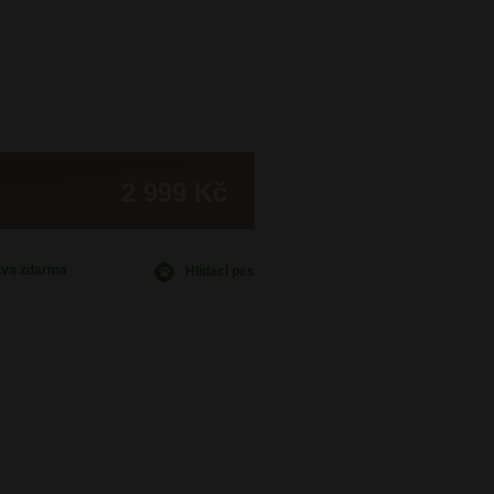
2 999 Kč
ava
zdarma
Hlídací pes