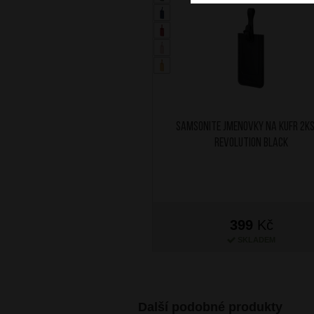
SAMSONITE Jmenovky na kufr 2ks
Revolution Black
399
Kč
SKLADEM
Další podobné produkty