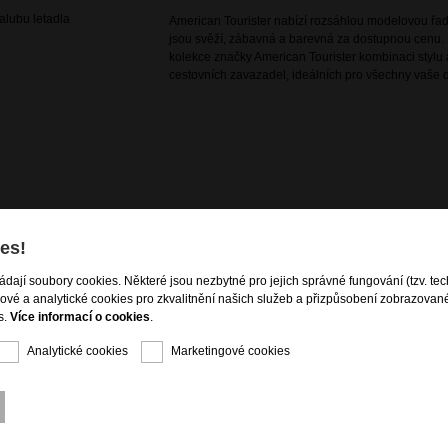
lubu letadla
American Tourister nabízí rozsáhlou modelovou řadu
jsou svěží, zábavná a barevná za dostupnou cenu. 
kolekce značky American Tourister kombinaci stylu a
cestovních zavazadel, ideálních pro všechny vaše d
es!
ení obsahu
ládají soubory cookies. Některé jsou nezbytné pro jejich správné fungování (tzv. tec
gové a analytické cookies pro zkvalitnění našich služeb a přizpůsobení zobrazovan
s.
Více informací o cookies
.
Analytické cookies
Marketingové cookies