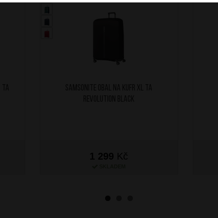
 TA
SAMSONITE Obal na kufr XL TA
Revolution Black
1 299
Kč
SKLADEM