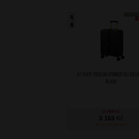
DOPRAV
A
AT Kufr Trailon Spinner 55/20 C
Black
3 799
Kč
3 153
Kč
NA OBJEDNÁNÍ