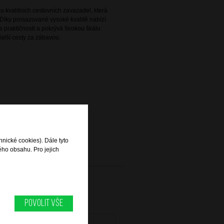
 kvalitních cestovních zavazadel, která
Díky prosazované vysoké kvalitě nabízí
 praktičnosti a pokrývá širokou škálu
alší cesty za zábavou.
hnické cookies). Dále tyto
ého obsahu. Pro jejich
Povolit vše