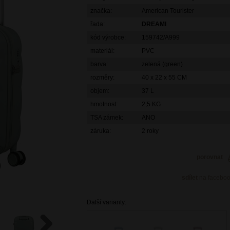
značka:
American Tourister
řada:
DREAMI
kód výrobce:
159742/A999
materiál:
PVC
barva:
zelená (green)
rozměry:
40 x 22 x 55 CM
objem:
37 L
hmotnost:
2,5 KG
TSA zámek:
ANO
záruka:
2 roky
porovnat
sdílet
na facebo
Další varianty: