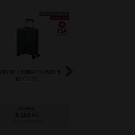
DOPRAVA ZDARMA
AKCE - 17%
Kufr Trailon Spinner 55/20 Cabin
AT Kufr Fastforward Spi
Dark Forest
Cabin Expander Flas
Next
3 799
Kč
3 299
Kč
3 153
Kč
2 804
Kč
NA OBJEDNÁNÍ
SKLADEM