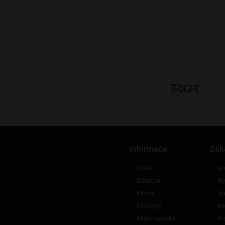
Informace
Zák
O nás
Ko
Doručení
Re
Platba
Ná
Prodejny
In
Akční nabídka
Pr