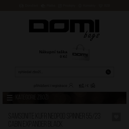
Doručení
Platba
Prodejny
Kontakty
B2B
Nákupní taška
0
Kč
přihlášení
/
registrace
KČ
/
€
Kategorie zboží
SAMSONITE Kufr Neopod Spinner 55/23
Cabin Expander Black