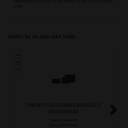
zákazníkům na více než 46 000 místech ve více než 100 zemích
světa.
Mohlo by se vám také hodit
SAMSONITE Sada cestovních organizérů TA
Revolution Black
Next
značka: Samsonite
barva: černá (black)