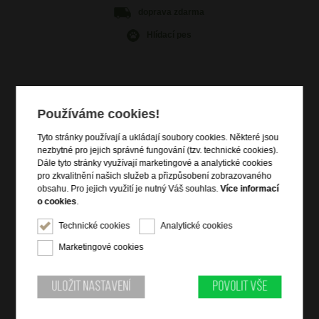
doprava
zdarma
Hlídací pes
Používáme cookies!
Informace o výrobku
Tyto stránky používají a ukládají soubory cookies. Některé jsou
kabinové zavazadlo vhodné na palubu letadla
nezbytné pro jejich správné fungování (tzv. technické cookies).
4 dvojitá rotační kolečka
Dále tyto stránky využívají marketingové a analytické cookies
uzamykatelný na integrovaný 3-místný kódový TSA
pro zkvalitnění našich služeb a přizpůsobení zobrazovaného
zámek
obsahu. Pro jejich využití je nutný Váš souhlas.
Více informací
výsuvná a polohovací trolej
o cookies
.
vyztužené horní držadlo do ruky
Technické cookies
Analytické cookies
vyztužené boční držadlo do ruky
Marketingové cookies
čelní zipová kapsa s vnitřním obalem na notebook
15,6"
kapsa na tablet 10,5"
Uložit nastavení
Povolit vše
zip pro rozšíření objemu o 4 cm
integrovaná jmenovka