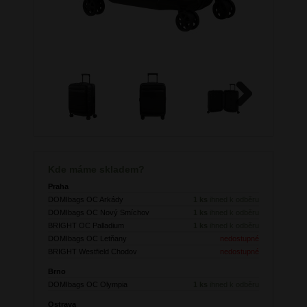
Next
Kde máme skladem?
Praha
DOMIbags OC Arkády
1 ks
ihned k odběru
DOMIbags OC Nový Smíchov
1 ks
ihned k odběru
BRIGHT OC Palladium
1 ks
ihned k odběru
DOMIbags OC Letňany
nedostupné
BRIGHT Westfield Chodov
nedostupné
Brno
DOMIbags OC Olympia
1 ks
ihned k odběru
Ostrava