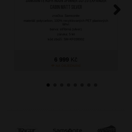
SAMSONITE Kufr Nuon Spinner 55/20 Expander
Cabin Matt Silver
značka: Samsonite
Next
materiál: polycarbon, 100% recyklovaných PET plastových
láhví
barva: stříbrná (silver)
záruka: 5 let
kód zboží: SM-KF038002
6 999
Kč
NA OBJEDNÁNÍ