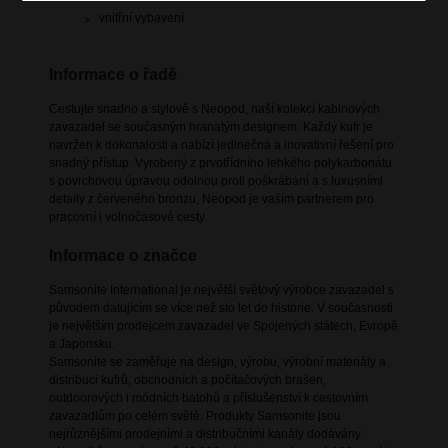
vnitřní vybavení
Informace o řadě
Cestujte snadno a stylově s Neopod, naší kolekcí kabinových
zavazadel se současným hranatým designem. Každý kufr je
navržen k dokonalosti a nabízí jedinečná a inovativní řešení pro
snadný přístup. Vyrobený z prvotřídního lehkého polykarbonátu
s povrchovou úpravou odolnou proti poškrábání a s luxusními
detaily z červeného bronzu, Neopod je vaším partnerem pro
pracovní i volnočasové cesty.
Informace o značce
Samsonite International je největší světový výrobce zavazadel s
původem datujícím se více než sto let do historie. V současnosti
je největším prodejcem zavazadel ve Spojených státech, Evropě
a Japonsku.
Samsonite se zaměřuje na design, výrobu, výrobní materiály a
distribuci kufrů, obchodních a počítačových brašen,
outdoorových i módních batohů a příslušenství k cestovním
zavazadlům po celém světě. Produkty Samsonite jsou
nejrůznějšími prodejními a distribučními kanály dodávány