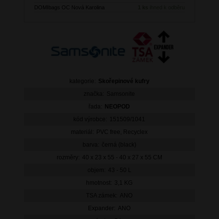
DOMIbags OC Nová Karolina
1 ks
ihned k odběru
kategorie:
Skořepinové kufry
značka:
Samsonite
řada:
NEOPOD
kód výrobce:
151509/1041
materiál:
PVC free, Recyclex
barva:
černá (black)
rozměry:
40 x 23 x 55 - 40 x 27 x 55 CM
objem:
43 - 50 L
hmotnost:
3,1 KG
TSA zámek:
ANO
Expander:
ANO