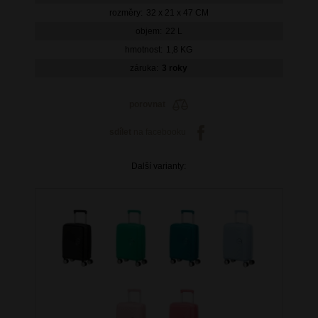
rozměry:
32 x 21 x 47 CM
objem:
22 L
hmotnost:
1,8 KG
záruka:
3 roky
porovnat
sdílet
na facebooku
Další varianty: