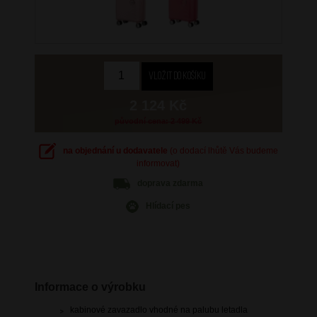
2 124 Kč
původní cena: 2 499 Kč
na objednání u dodavatele
(o dodací lhůtě Vás budeme
informovat)
doprava
zdarma
Hlídací pes
Informace o výrobku
kabinové zavazadlo vhodné na palubu letadla