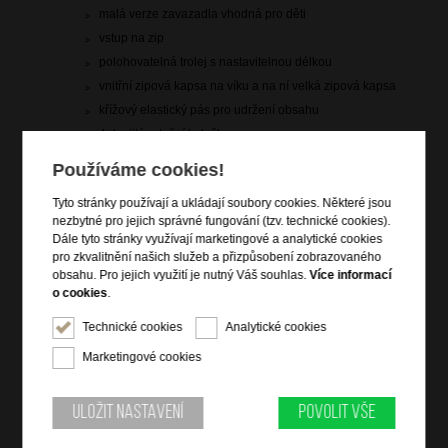
malá verze zavazadla vhodná pro děti
vstup na zip
polohovatelná trolej s nastavitelnou délkou
vnitřní zipová kapsa na víku a na ní velká zipová kapsa
křížový elastický pás pro udržení obsahu
4 dvojitá rotační kolečka
vrchní držadlo do ruky
Používáme cookies!
Tyto stránky používají a ukládají soubory cookies. Některé jsou
Informace o řadě
nezbytné pro jejich správné fungování (tzv. technické cookies).
Dále tyto stránky využívají marketingové a analytické cookies
Kolekce Soundbox od American Tourister je vítězem ceny Red
pro zkvalitnění našich služeb a přizpůsobení zobrazovaného
Dot. Rozšiřitelné kufry poskytují větší prostor pro zabalení všech
obsahu. Pro jejich využití je nutný Váš souhlas.
Více informací
věcí v případě potřeby a křížové popruhy udrží všechny
o cookies
.
předměty na místě. Polypropylenový materiál zaručuje lehkost a
pevnost zavazadla, dvojitá kolečka zase hladký pohyb.
Technické cookies
Analytické cookies
Marketingové cookies
Uložit nastavení
Povolit vše