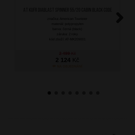
AT Kufr Diablast Spinner 55/20 Cabin Black Code
značka: American Tourister
materiál: polypropylen
Next
barva: černá (black)
záruka: 2 roky
kód zboží: AT-MK209001
2 499
Kč
2 124
Kč
NA OBJEDNÁNÍ