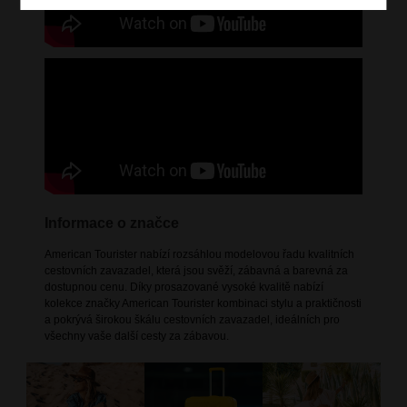
Informace o značce
American Tourister nabízí rozsáhlou modelovou řadu kvalitních
cestovních zavazadel, která jsou svěží, zábavná a barevná za
dostupnou cenu. Díky prosazované vysoké kvalitě nabízí
kolekce značky American Tourister kombinaci stylu a praktičnosti
a pokrývá širokou škálu cestovních zavazadel, ideálních pro
všechny vaše další cesty za zábavou.