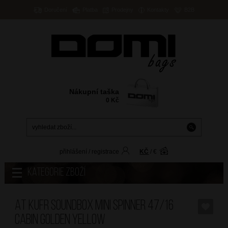
Doručení
Platba
Prodejny
Kontakty
B2B
Nákupní taška
0
Kč
přihlášení
/
registrace
KČ
/
€
Kategorie zboží
AT Kufr Soundbox Mini Spinner 47/16
Cabin Golden Yellow