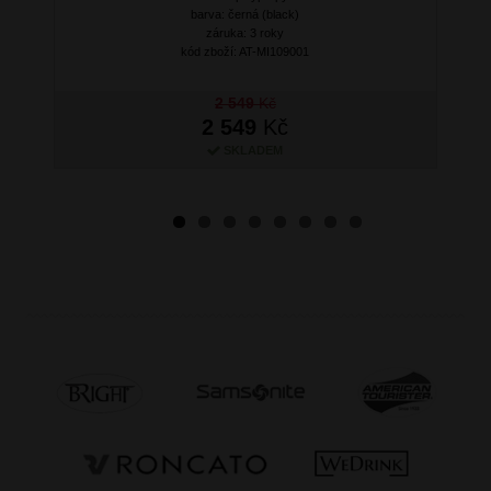
barva: černá (black)
záruka: 3 roky
kód zboží: AT-MI109001
2 549
Kč
2 549
Kč
SKLADEM