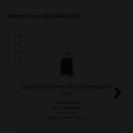
Mohlo by se vám také hodit
SAMSONITE Obal na kufr S TA Revolution Midnight
Blue
Next
značka: Samsonite
barva: modrá (blue)
záruka: 2 roky
kód zboží: SM-KR701016