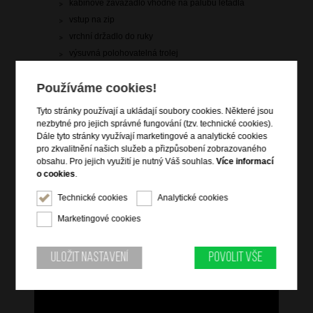
kabinové zavazadlo vhodné na palubu letadla
vstup na zip
vrchní držadlo do ruky
výsuvná polohovatelná trolej
integrovaný TSA zámek
Používáme cookies!
4 dvojitá rotační kolečka
arch nálepek pro personifikaci zavazadla
Tyto stránky používají a ukládají soubory cookies. Některé jsou
křížové popruhy pro udržení obsahu
nezbytné pro jejich správné fungování (tzv. technické cookies).
Dále tyto stránky využívají marketingové a analytické cookies
vnitřní zipová přepážka s kapsou
pro zkvalitnění našich služeb a přizpůsobení zobrazovaného
obsahu. Pro jejich využití je nutný Váš souhlas.
Více informací
o cookies
.
Informace o řadě
Technické cookies
Analytické cookies
Seznamte se s Rejoy, zářivou kolekcí kufrů v řadě jasných barev.
S hladkými, dvojitými koly a vestavěným TSA zámkem jsou tyto
Marketingové cookies
kufry praktické i nápadité. Pro dodatečný nádech "radosti"
získáte také speciální nálepky, kterými si kufr přizpůsobíte tak,
jak chcete: vyberte si písmena a emotikony a užijte si spoustu
Uložit nastavení
Povolit vše
zábavy!