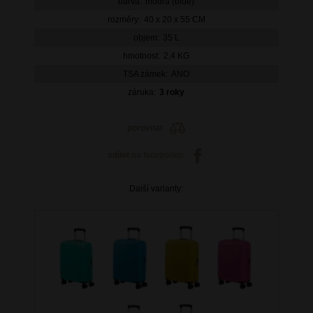
barva:
modrá (blue)
rozměry:
40 x 20 x 55 CM
objem:
35 L
hmotnost:
2,4 KG
TSA zámek:
ANO
záruka:
3 roky
porovnat
sdílet
na facebooku
Další varianty: