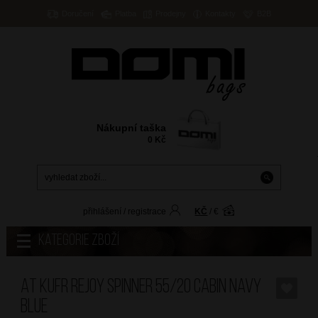
Doručení
Platba
Prodejny
Kontakty
B2B
Nákupní taška
0
Kč
přihlášení
/
registrace
KČ
/
€
Kategorie zboží
AT Kufr Rejoy Spinner 55/20 Cabin Navy
Blue