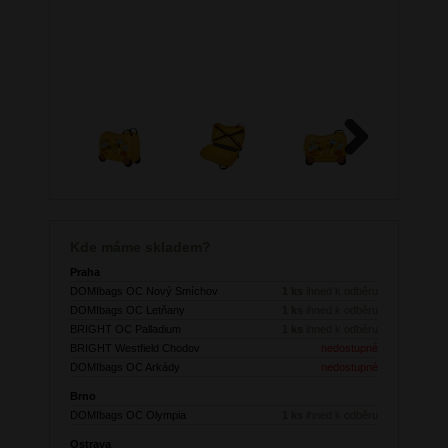
Next
Kde máme skladem?
Praha
DOMIbags OC Nový Smíchov
1 ks
ihned k odběru
DOMIbags OC Letňany
1 ks
ihned k odběru
BRIGHT OC Palladium
1 ks
ihned k odběru
BRIGHT Westfield Chodov
nedostupné
DOMIbags OC Arkády
nedostupné
Brno
DOMIbags OC Olympia
1 ks
ihned k odběru
Ostrava