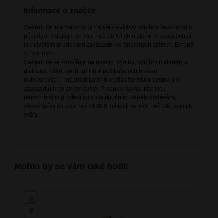
Informace o značce
Samsonite International je největší světový výrobce zavazadel s
původem datujícím se více než sto let do historie. V současnosti
je největším prodejcem zavazadel ve Spojených státech, Evropě
a Japonsku.
Samsonite se zaměřuje na design, výrobu, výrobní materiály a
distribuci kufrů, obchodních a počítačových brašen,
outdoorových i módních batohů a příslušenství k cestovním
zavazadlům po celém světě. Produkty Samsonite jsou
nejrůznějšími prodejními a distribučními kanály dodávány
zákazníkům na více než 46 000 místech ve více než 100 zemích
světa.
Mohlo by se vám také hodit