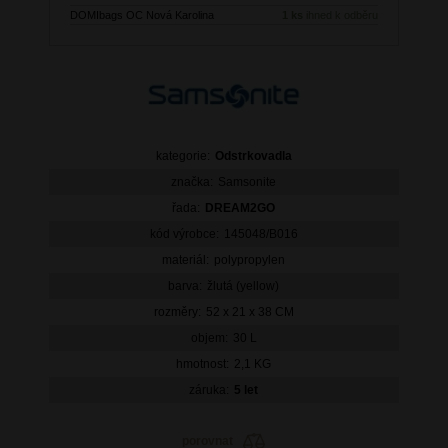
DOMIbags OC Nová Karolina
1 ks
ihned k odběru
kategorie:
Odstrkovadla
značka:
Samsonite
řada:
DREAM2GO
kód výrobce:
145048/B016
materiál:
polypropylen
barva:
žlutá (yellow)
rozměry:
52 x 21 x 38 CM
objem:
30 L
hmotnost:
2,1 KG
záruka:
5 let
porovnat