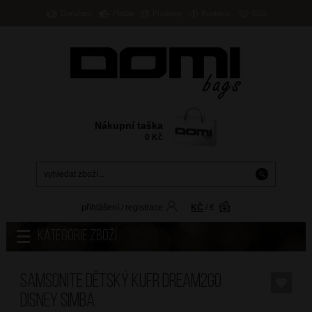
Doručení
Platba
Prodejny
Kontakty
B2B
Nákupní taška
0
Kč
přihlášení
/
registrace
KČ
/
€
Kategorie zboží
SAMSONITE Dětský kufr Dream2Go
Disney Simba