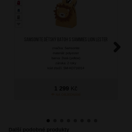
SAMSONITE Dětský batoh S Sammies Lion Lester
značka: Samsonite
materiál: polyester
Next
barva: žlutá (yellow)
záruka: 2 roky
kód zboží: SM-KD716014
1 299
Kč
NA OBJEDNÁNÍ
Další podobné produkty