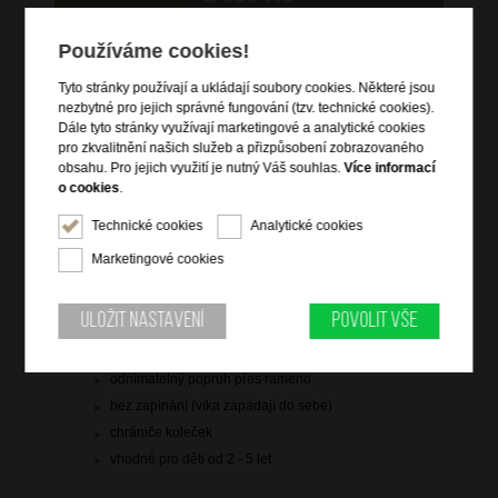
skladem 5 ks
Používáme cookies!
doprava
zdarma
Tyto stránky používají a ukládají soubory cookies. Některé jsou
nezbytné pro jejich správné fungování (tzv. technické cookies).
Hlídací pes
Dále tyto stránky využívají marketingové a analytické cookies
pro zkvalitnění našich služeb a přizpůsobení zobrazovaného
obsahu. Pro jejich využití je nutný Váš souhlas.
Více informací
o cookies
.
Technické cookies
Analytické cookies
Informace o výrobku
Marketingové cookies
integrovaný zámek
2 držadla do ruky
Uložit nastavení
Povolit vše
4 pevná kolečka
vnitřní křížové pásy pro přichycení oblečení
odnímatelný popruh přes rameno
bez zapínání (víka zapadají do sebe)
chrániče koleček
vhodné pro děti od 2 - 5 let