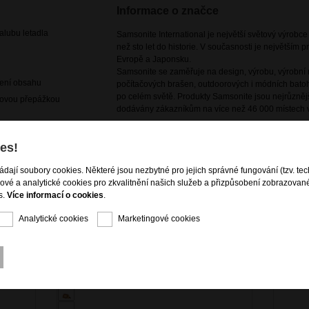
Informace o značce
lubu letadla
Samsonite International je největší světový výrobc
než sto let do historie. V současnosti je největším
Evropě a Japonsku.
Samsonite se zaměřuje na design, výrobu, výrobní m
žení obsahu
počítačových brašen, outdoorových i módních batoh
po celém světě. Produkty Samsonite jsou nejrůznějš
povou přepážkou
dodávány zákazníkům na více než 46 000 místech v
es!
ládají soubory cookies. Některé jsou nezbytné pro jejich správné fungování (tzv. tec
gové a analytické cookies pro zkvalitnění našich služeb a přizpůsobení zobrazovan
s.
Více informací o cookies
.
Analytické cookies
Marketingové cookies
DOPRODEJ