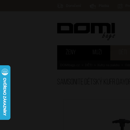
Doručení
Platba
Pr
ŽENY
MUŽI
DĚTI
DOMIbags.cz
>
DĚTI
>
Kufry na palubu
>
Ods
SAMSONITE Dětský kufr Dayd