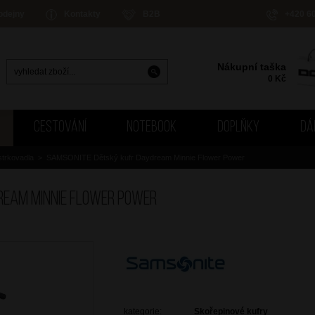
odejny
Kontakty
B2B
+420 6
Nákupní taška
0
Kč
CESTOVÁNÍ
NOTEBOOK
DOPLŇKY
DÁ
trkovadla
>
SAMSONITE Dětský kufr Daydream Minnie Flower Power
ream Minnie Flower Power
kategorie:
Skořepinové kufry