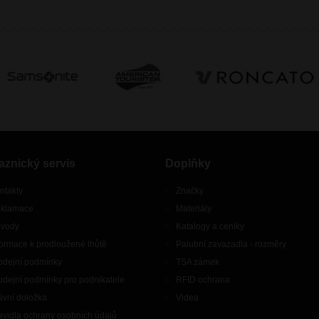
aznický servis
Doplňky
ntakty
Značky
klamace
Materiály
vody
Katalogy a ceníky
formace k prodloužené lhůtě
Palubní zavazadla - rozměry
odejní podmínky
TSA zámek
odejní podmínky pro podnikatele
RFID ochrana
ávní doložka
Videa
avidla ochrany osobních údajů