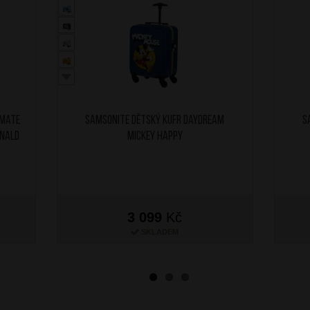
imate
SAMSONITE Dětský kufr Daydream
S
onald
Mickey Happy
3 099
Kč
SKLADEM