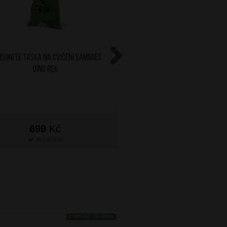
SONITE Taška na cvičení Sammies
SAMSONITE Dětský batoh S 
Dino Rex
Lester
Next
699
Kč
1 299
Kč
SKLADEM
NA OBJEDNÁN
DOPRAVA ZDARMA