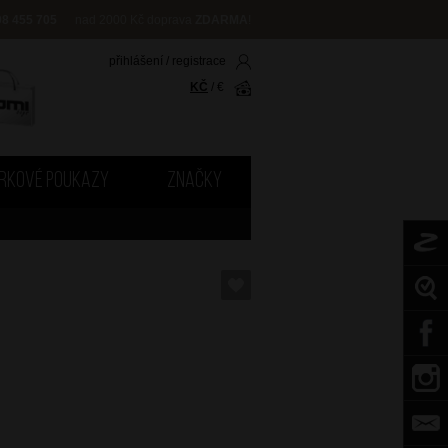
08 455 705
nad 2000 Kč doprava
ZDARMA
!
přihlášení
/
registrace
KČ
/
€
RKOVÉ POUKAZY
ZNAČKY