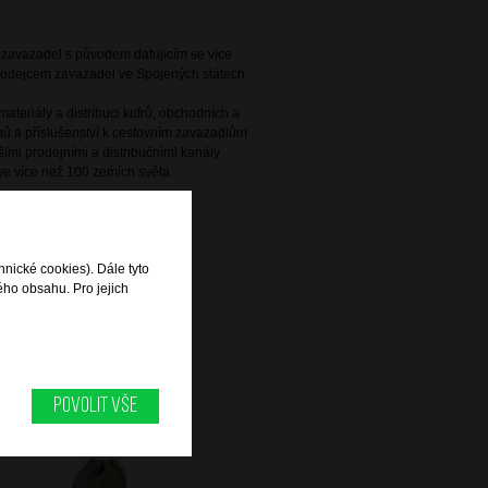
e zavazadel s původem datujícím se více
 prodejcem zavazadel ve Spojených státech,
ateriály a distribuci kufrů, obchodních a
ů a příslušenství k cestovním zavazadlům
ími prodejními a distribučními kanály
e více než 100 zemích světa.
hnické cookies). Dále tyto
ého obsahu. Pro jejich
Povolit vše