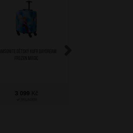
AMSONITE Dětský kufr Daydream
SAMSONITE Dětský kufr
Frozen Magic
Spiderman Myste
Next
3 099
Kč
3 099
Kč
SKLADEM
SKLADEM