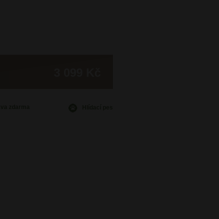
3 099 Kč
ava
zdarma
Hlídací pes