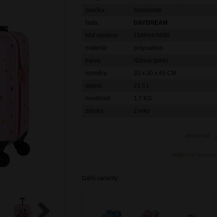
značka:
Samsonite
řada:
DAYDREAM
kód výrobce:
154944/A650
materiál:
polycarbon
barva:
růžová (pink)
rozměry:
33 x 20 x 45 CM
objem:
23,5 L
hmotnost:
1,7 KG
záruka:
2 roky
porovnat
sdílet
na facebo
Další varianty: