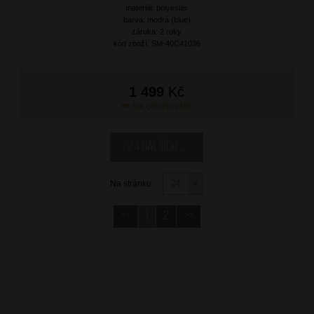
materiál: polyester
barva: modrá (blue)
záruka: 2 roky
kód zboží: SM-40C41036
1 499
Kč
NA OBJEDNÁNÍ
24 dalších ...
Na stránku:
<<
1
2
>>