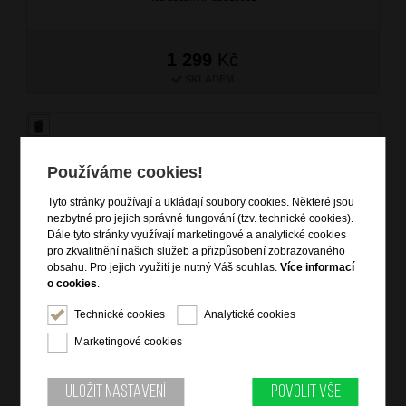
1 299
Kč
SKLADEM
Používáme cookies!
Tyto stránky používají a ukládají soubory cookies. Některé jsou
nezbytné pro jejich správné fungování (tzv. technické cookies).
Dále tyto stránky využívají marketingové a analytické cookies
pro zkvalitnění našich služeb a přizpůsobení zobrazovaného
obsahu. Pro jejich využití je nutný Váš souhlas.
Více informací
o cookies
.
AT Cestovní batoh S Take2Cabin Disney Donald Duck Camo
značka: American Tourister
Technické cookies
Analytické cookies
materiál: Recyclex
Marketingové cookies
barva: khaki (khaki)
záruka: 2 roky
kód zboží: AT-62C27001
Uložit nastavení
Povolit vše