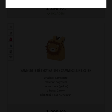
1 299
Kč
SKLADEM
SAMSONITE Dětský batoh S Sammies Lion Lester
značka: Samsonite
materiál: polyester
barva: žlutá (yellow)
záruka: 2 roky
kód zboží: SM-KD716014
1 299
Kč