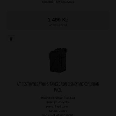
kód zboží: SM-64C22001
1 499
Kč
SKLADEM
AT Cestovní batoh S Take2Cabin Disney Mickey Urban
Pixel
značka: American Tourister
materiál: Recyclex
barva: šedá (grey)
záruka: 2 roky
kód zboží: AT-62C18001