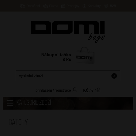
Doručení
Platba
Prodejny
Kontakty
B2B
Nákupní taška
0
Kč
přihlášení
/
registrace
KČ
/
€
Kategorie zboží
Batohy