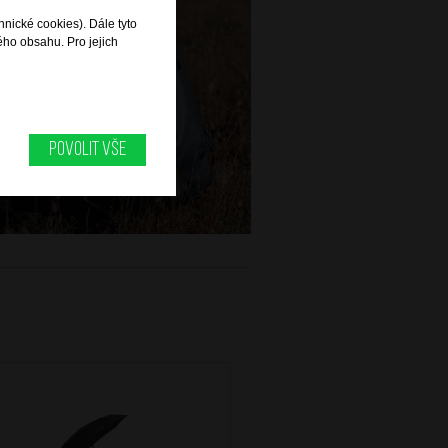
hnické cookies). Dále tyto
ého obsahu. Pro jejich
Povolit vše