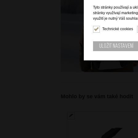
Tyto stránky používají a uk
stránky využívají marketin
využití je nutný Váš souhla
Technické cookies
Uložit nastavení
Mohlo by se vám také hodit