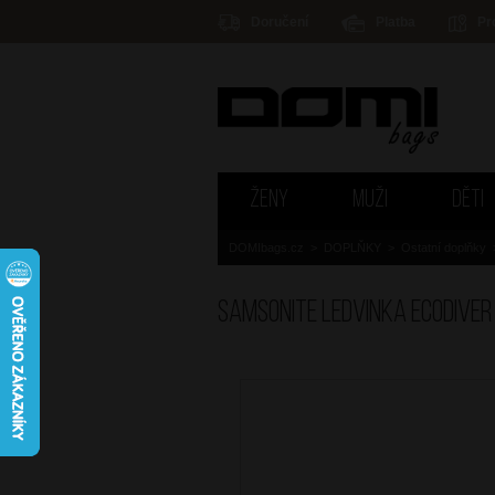
Doručení
Platba
Pr
ŽENY
MUŽI
DĚTI
DOMIbags.cz
>
DOPLŇKY
>
Ostatní doplňky
SAMSONITE Ledvinka Ecodiver 