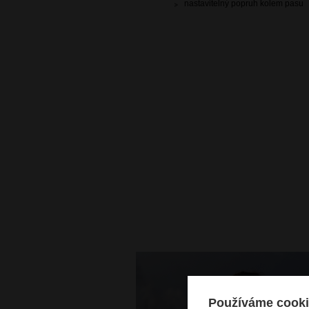
nastavitelný popruh kolem pasu
Používáme cooki