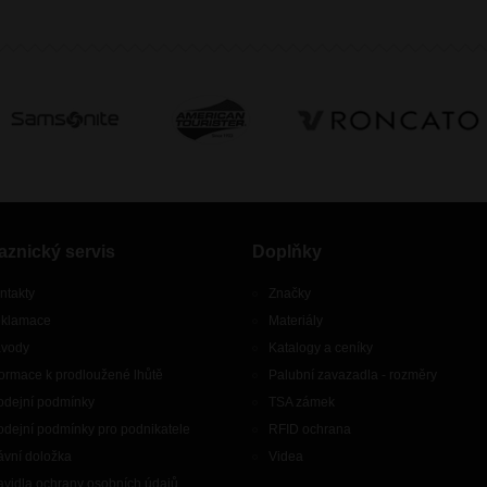
aznický servis
Doplňky
ntakty
Značky
klamace
Materiály
vody
Katalogy a ceníky
formace k prodloužené lhůtě
Palubní zavazadla - rozměry
odejní podmínky
TSA zámek
odejní podmínky pro podnikatele
RFID ochrana
ávní doložka
Videa
avidla ochrany osobních údajů