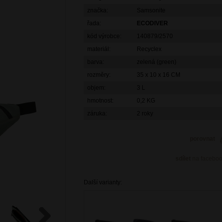
značka:
Samsonite
řada:
ECODIVER
kód výrobce:
140879/2570
materiál:
Recyclex
barva:
zelená (green)
rozměry:
35 x 10 x 16 CM
objem:
3 L
hmotnost:
0,2 KG
záruka:
2 roky
porovnat
sdílet
na facebo
Další varianty: