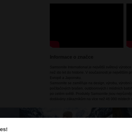
Informace o značce
Samsonite International je největší světový výrobc
než sto let do historie. V současnosti je největším
Evropě a Japonsku.
Samsonite se zaměřuje na design, výrobu, výrobní m
počítačových brašen, outdoorových i módních batoh
po celém světě. Produkty Samsonite jsou nejrůznějš
dodávány zákazníkům na více než 46 000 místech v
es!