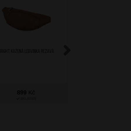
BRIGHT Kožená ledvinka Rezavá
BRIGHT Kožená ledvin
Next
899
Kč
899
Kč
SKLADEM
SKLADEM