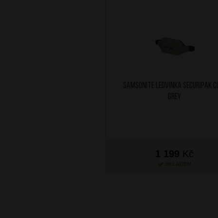
SAMSONITE Ledvinka Securipak C
Grey
1 199
Kč
SKLADEM