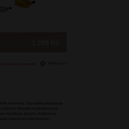
1 299 Kč
Hlídací pes
Vás budeme informovat)
lním sortimentu. Tato kolekce kombinuje
se zvláštním důrazem na bezpečnost a
diver nezatěžuje planetu. Voděodolný
 vaše outdoorová dobrodružství i