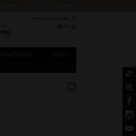
08 455 705
nad 2000 Kč doprava
ZDARMA
!
přihlášení
/
registrace
KČ
/
€
RKOVÉ POUKAZY
ZNAČKY