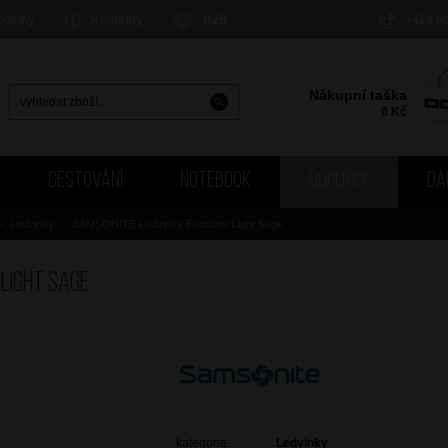
odejny
Kontakty
B2B
+420 6
Nákupní taška
0
Kč
CESTOVÁNÍ
NOTEBOOK
DOPLŇKY
DÁ
>
Ledvinky
>
SAMSONITE Ledvinka Ecodiver Light Sage
Light Sage
kategorie:
Ledvinky