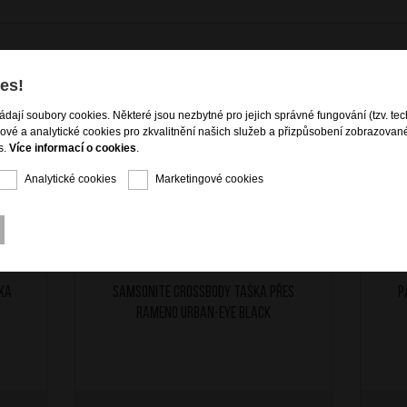
es!
ládají soubory cookies. Některé jsou nezbytné pro jejich správné fungování (tzv. tec
A ZDARMA
DOPRAVA ZDARMA
gové a analytické cookies pro zkvalitnění našich služeb a přizpůsobení zobrazovan
s.
Více informací o cookies
.
Analytické cookies
Marketingové cookies
ka
SAMSONITE Crossbody taška přes
P
rameno Urban-Eye Black