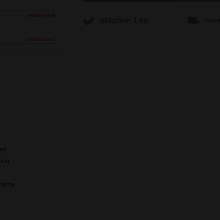
nedostupné
skladem 1 ks
dopr
nedostupné
sti
pnou
rameno