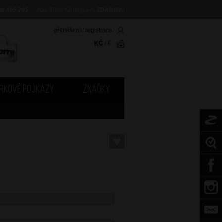
08 455 705
nad 2000 Kč doprava
ZDARMA
!
přihlášení
/
registrace
KČ
/
€
RKOVÉ POUKAZY
ZNAČKY