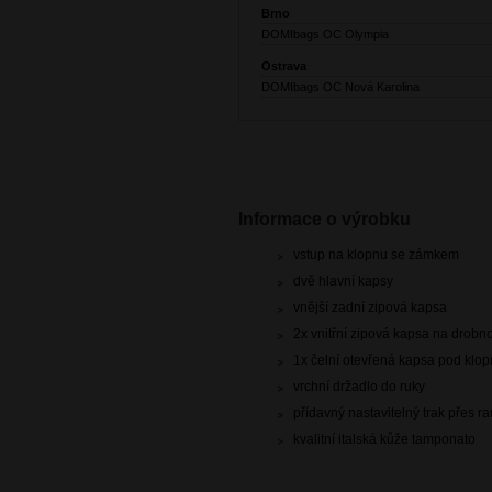
Brno
DOMIbags OC Olympia
Ostrava
DOMIbags OC Nová Karolina
Informace o výrobku
vstup na klopnu se zámkem
dvě hlavní kapsy
vnější zadní zipová kapsa
2x vnitřní zipová kapsa na drobno
1x čelní otevřená kapsa pod klo
vrchní držadlo do ruky
přídavný nastavitelný trak přes 
kvalitní italská kůže tamponato