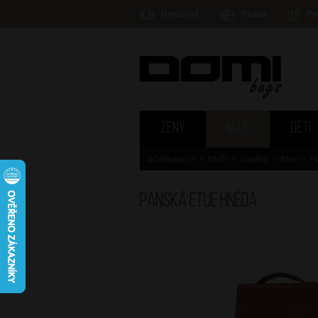
Doručení
Platba
Pr
ŽENY
MUŽI
DĚTI
DOMIbags.cz
>
MUŽI
>
Doplňky
>
Etue
>
Pá
Pánská etue Hnědá