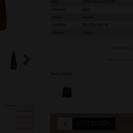
kód:
XT00-G5518-03TAM
materiál:
kůže
barva:
rezavá
rozměry:
24 x 10 x 26 CM
záruka:
2 roky
porovnat
sdílet
na facebo
Next
Další varianty:
1 ks
ihned k odběru
nedostupné
nedostupné
nedostupné
nedostupné