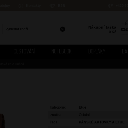
odejny
Kontakty
B2B
+420 6
Nákupní taška
0
Kč
CESTOVÁNÍ
NOTEBOOK
DOPLŇKY
DÁ
nská etue Hnědá
kategorie:
Etue
značka:
Ostatní
řada:
PÁNSKÉ AKTOVKY A ETUE