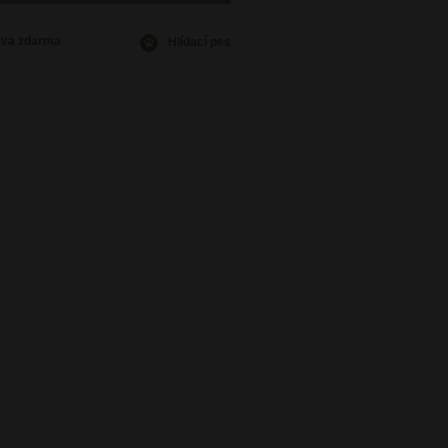
ava
zdarma
Hlídací pes