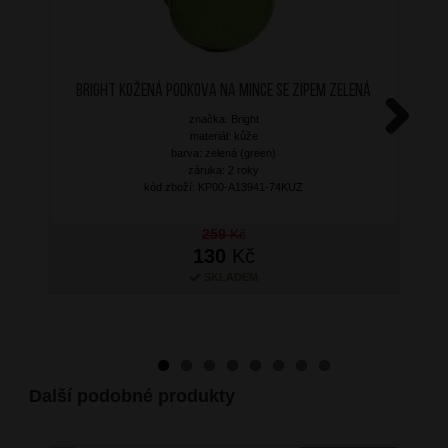
BRIGHT Kožená podkova na mince se zipem Zelená
značka: Bright
materiál: kůže
Next
barva: zelená (green)
záruka: 2 roky
kód zboží: KP00-A13941-74KUZ
259
Kč
130
Kč
SKLADEM
Další podobné produkty