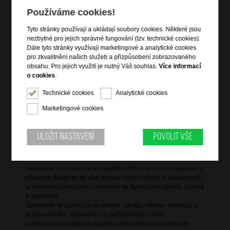
Používáme cookies!
2 čelní zipové kapsy
zip pro rozšíření objemu
Tyto stránky používají a ukládají soubory cookies. Některé jsou
zadní zipová kapsa na notebook 15,6"
nezbytné pro jejich správné fungování (tzv. technické cookies).
Dále tyto stránky využívají marketingové a analytické cookies
vnitřní kapsa na tablet 10,5"
pro zkvalitnění našich služeb a přizpůsobení zobrazovaného
vnitřní vybavení
obsahu. Pro jejich využití je nutný Váš souhlas.
Více informací
vrchní držadlo do ruky
o cookies
.
dva nastavitelné ergonomické popruhy přes ramena
Technické cookies
Analytické cookies
zipová kapsa na popruhu batohu
Marketingové cookies
boční kapsa na lahev
pás pro připevnění tašky k troleji kufru
Uložit nastavení
Povolit vše
Informace o značce
Samsonite International je největší světový výrobce zavazadel s
původem datujícím se více než sto let do historie. V současnosti
je největším prodejcem zavazadel ve Spojených státech, Evropě
a Japonsku.
Samsonite se zaměřuje na design, výrobu, výrobní materiály a
distribuci kufrů, obchodních a počítačových brašen,
outdoorových i módních batohů a příslušenství k cestovním