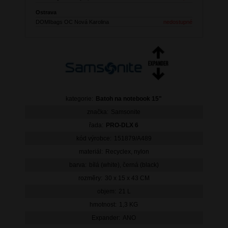
Ostrava
DOMIbags OC Nová Karolina
nedostupné
kategorie:
Batoh na notebook 15"
značka:
Samsonite
řada:
PRO-DLX 6
kód výrobce:
151879/A489
materiál:
Recyclex, nylon
barva:
bílá (white), černá (black)
rozměry:
30 x 15 x 43 CM
objem:
21 L
hmotnost:
1,3 KG
Expander:
ANO