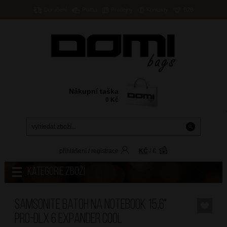
Doručení
Platba
Prodejny
Kontakty
B2B
Nákupní taška
0
Kč
přihlášení
/
registrace
KČ
/
€
Kategorie zboží
SAMSONITE Batoh na notebook 15,6"
PRO-DLX 6 Expander Cool