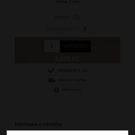
záruka:
2 roky
porovnat
sdílet
na facebooku
6 899 Kč
skladem 1 ks
doprava
zdarma
Hlídací pes
Informace o výrobku
vstup na zip