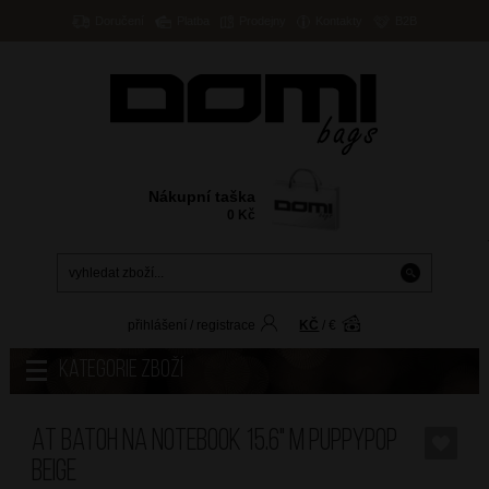
Doručení
Platba
Prodejny
Kontakty
B2B
Nákupní taška
0
Kč
přihlášení
/
registrace
KČ
/
€
Kategorie zboží
AT Batoh na notebook 15.6" M Puppypop
Beige