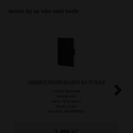
Mohlo by se vám také hodit
SAMSONITE Pouzdro na karty ALU-FIT Black
značka: Samsonite
materiál: kůže
Next
barva: černá (black)
záruka: 2 roky
kód zboží: SM-KB909202
1 499
Kč