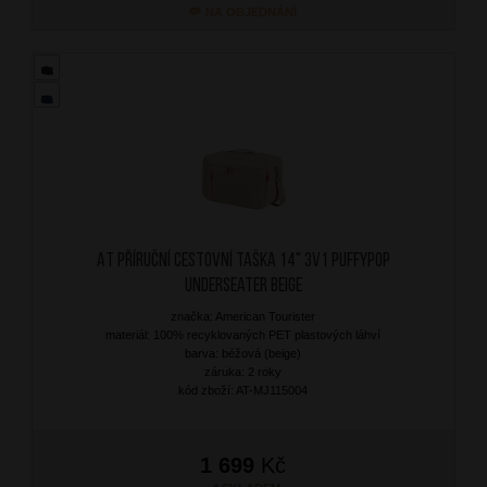
NA OBJEDNÁNÍ
AT Příruční cestovní taška 14" 3v1 Puffypop
Underseater Beige
značka: American Tourister
materiál: 100% recyklovaných PET plastových láhví
barva: béžová (beige)
záruka: 2 roky
kód zboží: AT-MJ115004
1 699
Kč