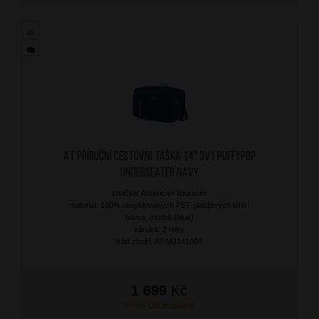
AT Příruční cestovní taška 14" 3v1 Puffypop
Underseater Navy
značka: American Tourister
materiál: 100% recyklovaných PET plastových láhví
barva: modrá (blue)
záruka: 2 roky
kód zboží: AT-MJ141004
1 699
Kč
NA OBJEDNÁNÍ