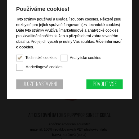
materiál: 100% recyklovaných PET plastových láhví
barva: růžová (pink)
Používáme cookies!
záruka: 2 roky
kód zboží: AT-MJ190002
Tyto stránky používají a ukládají soubory cookies. Některé jsou
nezbytné pro jejich správné fungování (tzv. technické cookies).
Dále tyto stránky využívají marketingové a analytické cookies
pro zkvalitnění našich služeb a přizpůsobení zobrazovaného
999
Kč
obsahu. Pro jejich využití je nutný Váš souhlas.
Více informací
NA OBJEDNÁNÍ
o cookies
.
Technické cookies
Analytické cookies
Marketingové cookies
Uložit nastavení
Povolit vše
AT Cestovní batoh S Puppypop Sunset Coral
značka: American Tourister
materiál: 100% recyklovaných PET plastových láhví
barva: korálová (coral)