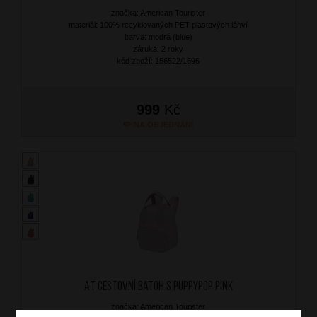
značka: American Tourister
materiál: 100% recyklovaných PET plastových láhví
barva: modrá (blue)
záruka: 2 roky
kód zboží: 156522/1596
999
Kč
NA OBJEDNÁNÍ
AT Cestovní batoh S Puppypop Pink
značka: American Tourister