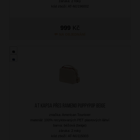
záruka: 2 roky
kód zboží: AT-MJ196002
999
Kč
NA OBJEDNÁNÍ
AT Kapsa přes rameno Puppypop Beige
značka: American Tourister
materiál: 100% recyklovaných PET plastových láhví
barva: béžová (beige)
záruka: 2 roky
kód zboží: AT-MJ115003