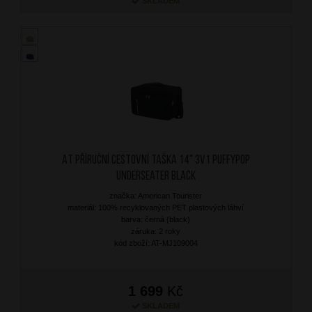
SKLADEM
AT Příruční cestovní taška 14" 3v1 Puffypop
Underseater Black
značka: American Tourister
materiál: 100% recyklovaných PET plastových láhví
barva: černá (black)
záruka: 2 roky
kód zboží: AT-MJ109004
1 699
Kč
SKLADEM