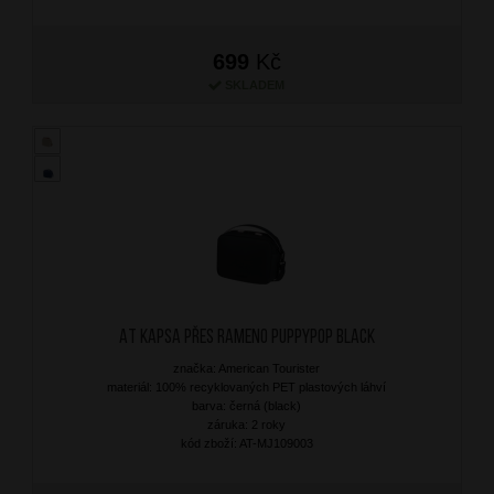
699
Kč
SKLADEM
AT Kapsa přes rameno Puppypop Black
značka: American Tourister
materiál: 100% recyklovaných PET plastových láhví
barva: černá (black)
záruka: 2 roky
kód zboží: AT-MJ109003