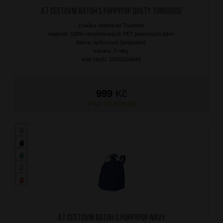
AT Cestovní batoh S Puppypop Dusty Turquoise
značka: American Tourister
materiál: 100% recyklovaných PET plastových láhví
barva: tyrkysová (turquoise)
záruka: 2 roky
kód zboží: 156522/A644
999
Kč
NA OBJEDNÁNÍ
AT Cestovní batoh S Puppypop Navy