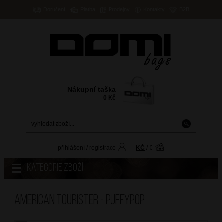
Doručení
Platba
Prodejny
Kontakty
B2B
Nákupní taška
0
Kč
přihlášení
/
registrace
KČ
/
€
Kategorie zboží
American Tourister - PUFFYPOP