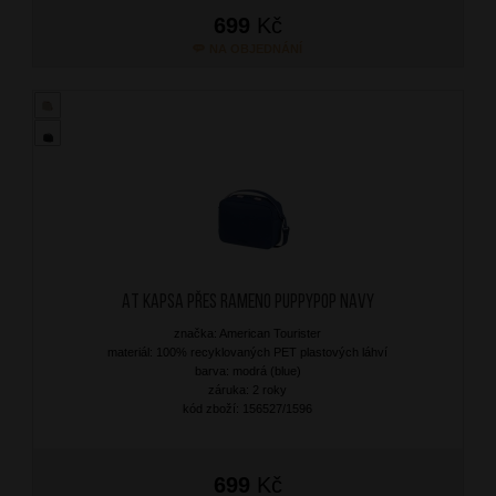
699
Kč
NA OBJEDNÁNÍ
AT Kapsa přes rameno Puppypop Navy
značka: American Tourister
materiál: 100% recyklovaných PET plastových láhví
barva: modrá (blue)
záruka: 2 roky
kód zboží: 156527/1596
699
Kč