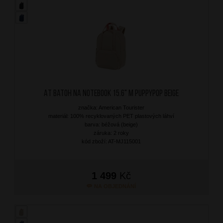
AT Batoh na notebook 15.6" M Puppypop Beige
značka: American Tourister
materiál: 100% recyklovaných PET plastových láhví
barva: béžová (beige)
záruka: 2 roky
kód zboží: AT-MJ115001
1 499
Kč
NA OBJEDNÁNÍ