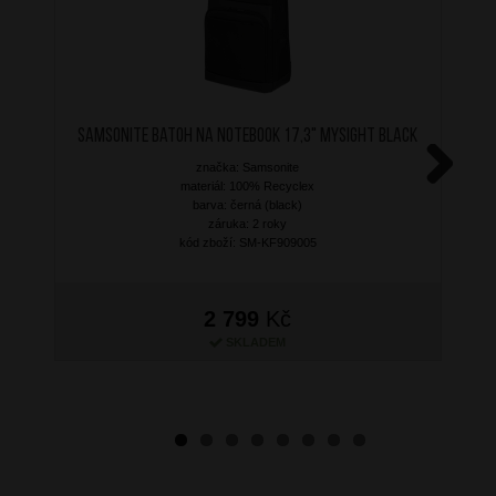
SAMSONITE Batoh na notebook 17,3" MYSIGHT Black
značka: Samsonite
materiál: 100% Recyclex
Next
barva: černá (black)
záruka: 2 roky
kód zboží: SM-KF909005
2 799
Kč
SKLADEM