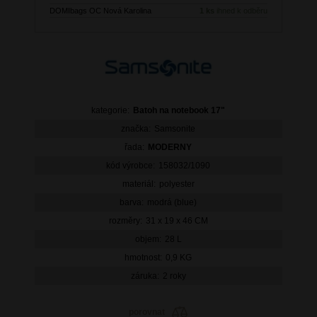
DOMIbags OC Nová Karolina
1 ks
ihned k odběru
kategorie:
Batoh na notebook 17"
značka:
Samsonite
řada:
MODERNY
kód výrobce:
158032/1090
materiál:
polyester
barva:
modrá (blue)
rozměry:
31 x 19 x 46 CM
objem:
28 L
hmotnost:
0,9 KG
záruka:
2 roky
porovnat