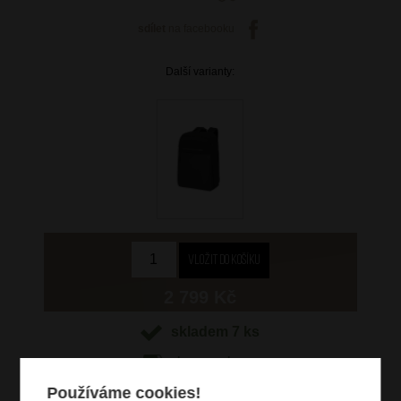
sdílet
na facebooku
Další varianty:
2 799 Kč
skladem 7 ks
doprava
zdarma
Hlídací pes
Používáme cookies!