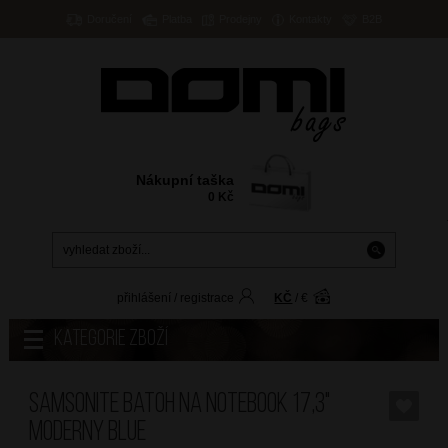
Doručení
Platba
Prodejny
Kontakty
B2B
Nákupní taška
0
Kč
přihlášení
/
registrace
KČ
/
€
Kategorie zboží
SAMSONITE Batoh na notebook 17,3"
Moderny Blue