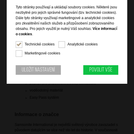
Tyto stránky používají a ukládají soubory cookies. Některé jsou
nezbytné pro jejich správné fungování (tzv. technické cookies).
Dále tyto stránky využívají marketingové a analytické cookies
pro zkvalitnění našich služeb a přizpůsobení zobrazovaného
obsahu. Pro jejich využití je nutný Váš souhlas.
Více informací
Informace o výrobku
o cookies
.
vstup na zip
Technické cookies
Analytické cookies
dvě čelní a jedna boční kapsa
Marketingové cookies
dvě hlavní kapsy na zip
zádová kapsa na notebook 17,3" a tablet 10,5"
dva ergonomické nastavitelné popruhy přes ramena
Uložit nastavení
Povolit vše
vyztužená záda
popruh pro připevnění k troleji zavazadla
voděodolný materiál
Easy Pass systém
Informace o značce
Samsonite International je největší světový výrobce zavazadel s
původem datujícím se více než sto let do historie. V současnosti