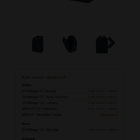
Next
Kde máme skladem?
Praha
DOMIbags OC Arkády
1 ks
ihned k odběru
DOMIbags OC Nový Smíchov
1 ks
ihned k odběru
DOMIbags OC Letňany
1 ks
ihned k odběru
BRIGHT OC Palladium
2 ks
ihned k odběru
BRIGHT Westfield Chodov
nedostupné
Brno
DOMIbags OC Olympia
1 ks
ihned k odběru
Ostrava