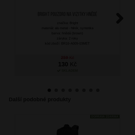
BRIGHT Pouzdro na vizitky Hnědé
značka: Bright
Next
materiál: alu metal - hliník, syntetika
barva: hnědá (brown)
záruka: 2 roky
kód zboží: BR16-A009-03MET
259
Kč
130
Kč
SKLADEM
Další podobné produkty
DOPRAVA ZDARMA