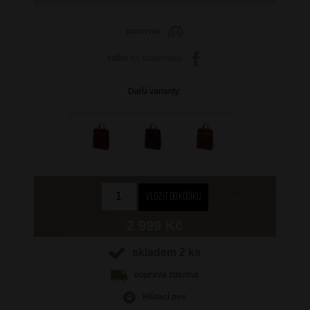
porovnat
sdílet
na facebooku
Další varianty:
2 999 Kč
skladem 2 ks
doprava
zdarma
Hlídací pes