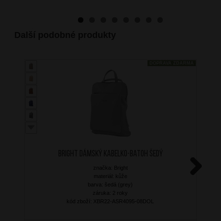
Další podobné produkty
DOPRAVA ZDARMA
BRIGHT Dámský kabelko-batoh Šedý
značka: Bright
materiál: kůže
Next
barva: šedá (grey)
záruka: 2 roky
kód zboží: XBR22-ASR4095-08DOL