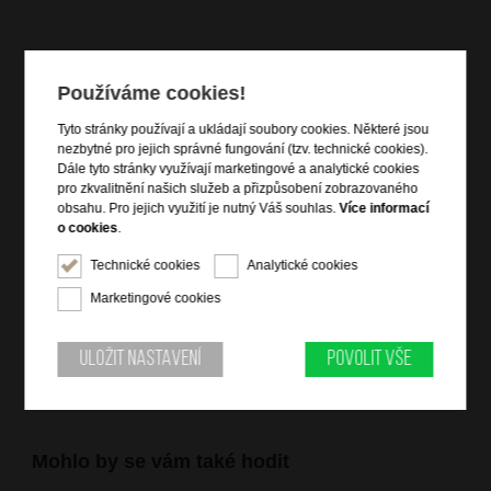
Používáme cookies!
Informace o výrobku
Tyto stránky používají a ukládají soubory cookies. Některé jsou
vstup na zip
nezbytné pro jejich správné fungování (tzv. technické cookies).
čelní magnetická kapsa
Dále tyto stránky využívají marketingové a analytické cookies
pro zkvalitnění našich služeb a přizpůsobení zobrazovaného
zadní zipová kapsa
obsahu. Pro jejich využití je nutný Váš souhlas.
Více informací
vrchní držadlo do ruky
o cookies
.
vnitřní zipová kapsa
Technické cookies
Analytické cookies
dva nastavitelné popruhy přes rameno s možností
protažení na jeden crossbody popruh
Marketingové cookies
kvalitní italská kůže tamponato
Uložit nastavení
Povolit vše
Mohlo by se vám také hodit