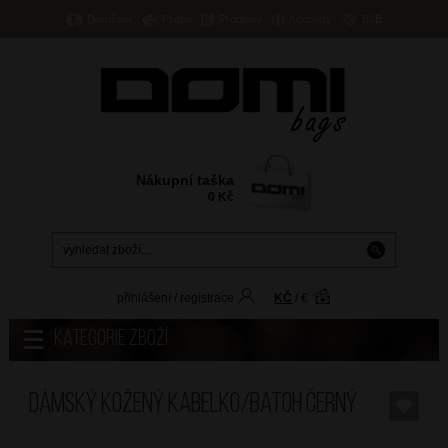
Doručení
Platba
Prodejny
Kontakty
B2B
Nákupní taška
0
Kč
přihlášení
/
registrace
KČ
/
€
Kategorie zboží
Dámský kožený kabelko/batoh Černý