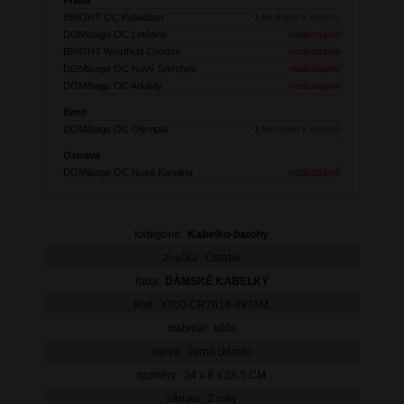
BRIGHT OC Palladium
1 ks
ihned k odběru
DOMIbags OC Letňany
nedostupné
BRIGHT Westfield Chodov
nedostupné
DOMIbags OC Nový Smíchov
nedostupné
DOMIbags OC Arkády
nedostupné
Brno
DOMIbags OC Olympia
1 ks
ihned k odběru
Ostrava
DOMIbags OC Nová Karolina
nedostupné
kategorie:
Kabelko-batohy
značka:
Ostatní
řada:
DÁMSKÉ KABELKY
kód:
XT00-CR7016-09TAM
materiál:
kůže
barva:
černá (black)
rozměry:
24 x 8 x 28.5 CM
záruka:
2 roky