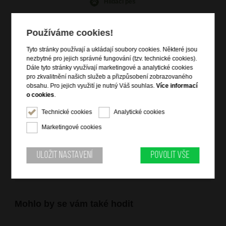
Hlídací pes
Používáme cookies!
Tyto stránky používají a ukládají soubory cookies. Některé jsou
nezbytné pro jejich správné fungování (tzv. technické cookies).
Informace o výrobku
Dále tyto stránky využívají marketingové a analytické cookies
zapínání na patent
pro zkvalitnění našich služeb a přizpůsobení zobrazovaného
obsahu. Pro jejich využití je nutný Váš souhlas.
Více informací
vně zipová kapsa na mince rozdělená na dvě poloviny
o cookies
.
uvnitř 1 velká kapsa na bankovky
Technické cookies
Analytické cookies
6 kapes na vizitky či kreditní karty
1 průhledná kapsa na fotografie
Marketingové cookies
3 kapsy na menší doklady
Uložit nastavení
Povolit vše
Mohlo by se vám také hodit