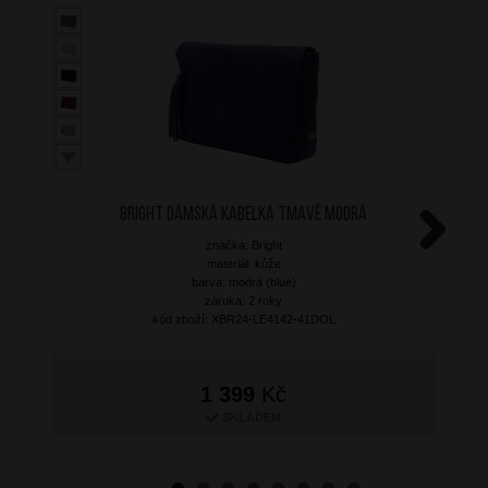
BRIGHT Dámská kabelka Tmavě Modrá
značka: Bright
Next
materiál: kůže
barva: modrá (blue)
záruka: 2 roky
kód zboží: XBR24-LE4142-41DOL
1 399
Kč
SKLADEM