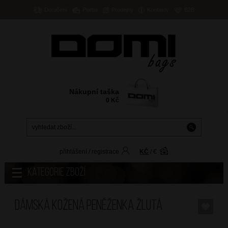
Doručení
Platba
Prodejny
Kontakty
B2B
Nákupní taška
0
Kč
přihlášení
/
registrace
KČ
/
€
Kategorie zboží
Dámská kožená peněženka Žlutá