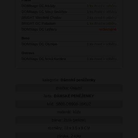
DOMIbags OC Arkády
1 ks
ihned k odběru
DOMIbags OC Nový Smíchov
1 ks
ihned k odběru
BRIGHT Westfield Chodov
1 ks
ihned k odběru
BRIGHT OC Palladium
1 ks
ihned k odběru
DOMIbags OC Letňany
nedostupné
Brno
DOMIbags OC Olympia
1 ks
ihned k odběru
Ostrava
DOMIbags OC Nová Karolina
1 ks
ihned k odběru
kategorie:
Dámské peněženky
značka:
Ostatní
řada:
DÁMSKÉ PENĚŽENKY
kód:
SB00-DB908-16KUZ
materiál:
kůže
barva:
žlutá (yellow)
rozměry:
12 x 3.5 x 8 CM
záruka:
2 roky