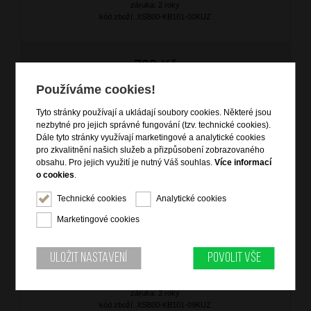
záruka: 2 roky
kód zboží: XSB00-KB101-00KUZ
799
Kč
SKLADEM
Používáme cookies!
NOVINKA
Tyto stránky používají a ukládají soubory cookies. Některé jsou
nezbytné pro jejich správné fungování (tzv. technické cookies).
Dále tyto stránky využívají marketingové a analytické cookies
pro zkvalitnění našich služeb a přizpůsobení zobrazovaného
obsahu. Pro jejich využití je nutný Váš souhlas.
Více informací
o cookies
.
Technické cookies
Analytické cookies
Marketingové cookies
Dámská kožená peněženka Černá
Uložit nastavení
Povolit vše
značka: Ostatní
materiál: kůže
barva: černá (black)
záruka: 2 roky
kód zboží: XSB00-KB101-09KUZ