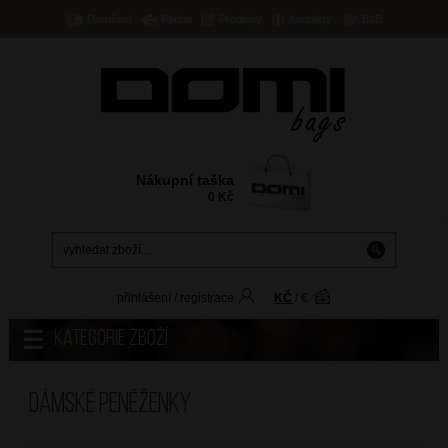
Doručení
Platba
Prodejny
Kontakty
B2B
Nákupní taška
0
Kč
přihlášení
/
registrace
KČ
/
€
Kategorie zboží
Dámské peněženky