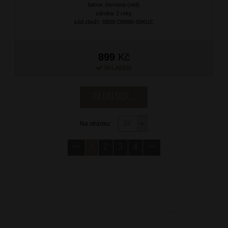
barva: červená (red)
záruka: 2 roky
kód zboží: SB00-DB986-00KUZ
899
Kč
SKLADEM
24 dalších ...
Na stránku:
<<
1
2
3
4
>>