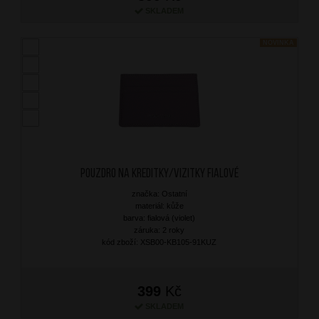
SKLADEM
NOVINKA
Pouzdro na kreditky/vizitky Fialové
značka: Ostatní
materiál: kůže
barva: fialová (violet)
záruka: 2 roky
kód zboží: XSB00-KB105-91KUZ
399
Kč
SKLADEM