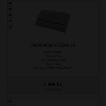
Dámská kožená peněženka Lila
značka: Ostatní
materiál: kůže
barva: fialová (violet)
záruka: 2 roky
kód zboží: XSB00-DB908-91KUZ
1 299
Kč
SKLADEM