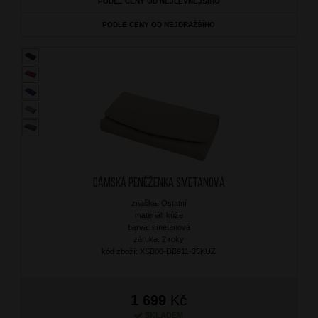
PODLE CENY OD NEJLEVNĚJŠÍHO
PODLE CENY OD NEJDRAŽŠÍHO
Dámská peněženka Smetanová
značka: Ostatní
materiál: kůže
barva: smetanová
záruka: 2 roky
kód zboží: XSB00-DB911-35KUZ
1 699
Kč
SKLADEM