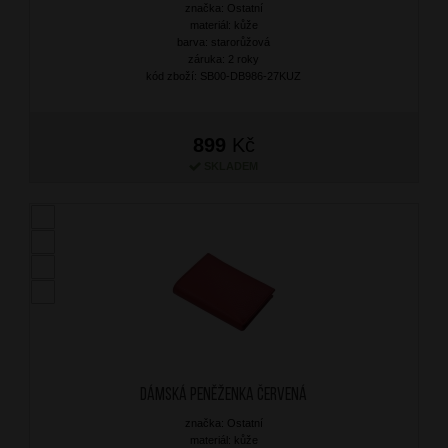
značka: Ostatní
materiál: kůže
barva: starorůžová
záruka: 2 roky
kód zboží: SB00-DB986-27KUZ
899
Kč
SKLADEM
Dámská peněženka Červená
značka: Ostatní
materiál: kůže