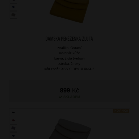
Dámská peněženka Žlutá
značka: Ostatní
materiál: kůže
barva: žlutá (yellow)
záruka: 2 roky
kód zboží: XSB00-DB910-06KUZ
899
Kč
SKLADEM
NOVINKA