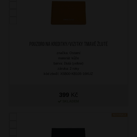
Pouzdro na kreditky/vizitky Tmavě Žluté
značka: Ostatní
materiál: kůže
barva: žlutá (yellow)
záruka: 2 roky
kód zboží: XSB00-KB105-16KUZ
399
Kč
SKLADEM
NOVINKA