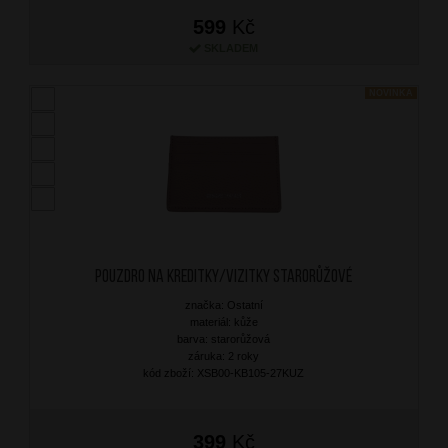
599
Kč
SKLADEM
NOVINKA
Pouzdro na kreditky/vizitky Starorůžové
značka: Ostatní
materiál: kůže
barva: starorůžová
záruka: 2 roky
kód zboží: XSB00-KB105-27KUZ
399
Kč