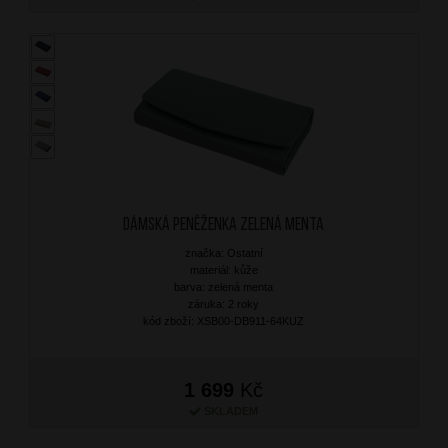
Dámská peněženka Zelená Menta
značka: Ostatní
materiál: kůže
barva: zelená menta
záruka: 2 roky
kód zboží: XSB00-DB911-64KUZ
1 699
Kč
SKLADEM