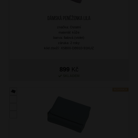
Dámská peněženka Lila
značka: Ostatní
materiál: kůže
barva: fialová (violet)
záruka: 2 roky
kód zboží: XSB00-DB910-91KUZ
899
Kč
SKLADEM
NOVINKA