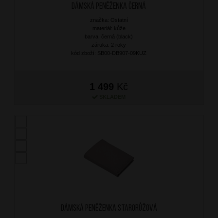
Dámská peněženka Černá
značka: Ostatní
materiál: kůže
barva: černá (black)
záruka: 2 roky
kód zboží: SB00-DB907-09KUZ
1 499
Kč
SKLADEM
Dámská peněženka Starorůžová