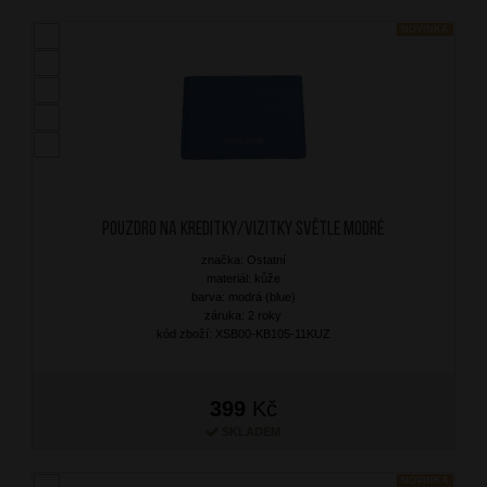
NOVINKA
Pouzdro na kreditky/vizitky Světle Modré
značka: Ostatní
materiál: kůže
barva: modrá (blue)
záruka: 2 roky
kód zboží: XSB00-KB105-11KUZ
399
Kč
SKLADEM
NOVINKA