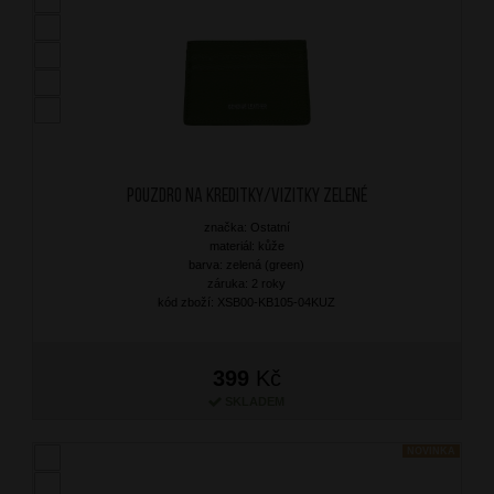
Pouzdro na kreditky/vizitky Zelené
značka: Ostatní
materiál: kůže
barva: zelená (green)
záruka: 2 roky
kód zboží: XSB00-KB105-04KUZ
399
Kč
SKLADEM
NOVINKA