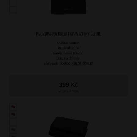
Pouzdro na kreditky/vizitky Černé
značka: Ostatní
materiál: kůže
barva: černá (black)
záruka: 2 roky
kód zboží: XSB00-KB105-09KUZ
399
Kč
SKLADEM