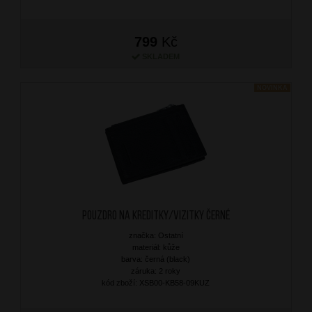
799
Kč
SKLADEM
NOVINKA
Pouzdro na kreditky/vizitky Černé
značka: Ostatní
materiál: kůže
barva: černá (black)
záruka: 2 roky
kód zboží: XSB00-KB58-09KUZ