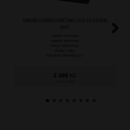
SAMSONITE Dámská peněženka Zalia 3.0 SLG Dark
Navy
značka: Samsonite
Next
materiál: polyuretan
barva: modrá (blue)
záruka: 2 roky
kód zboží: SM-KN601327
2 499
Kč
SKLADEM