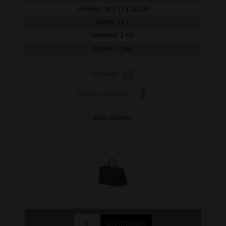
rozměry:
38 x 17 x 28 CM
objem:
19 L
hmotnost:
1 KG
záruka:
2 roky
porovnat
sdílet
na facebooku
Další varianty: