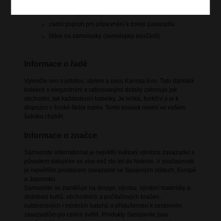
dvě horní držadla do ruky
nastavitelný popruh přes rameno
zadní popruh pro připevnění k troleji zavazadla
štítek na samolepky (samolepky součástí)
Informace o řadě
Vykročte ven s jistotou, stylem a svou Karissa Evo. Tato dámská
kolekce s elegantními a rafinovanými detaily zahrnuje jak
obchodní, tak každodenní kabelky. Je lehká, funkční a je k
dispozici v široké škále barev. Tento kousek nesmí ve vašem
šatníku chybět.
Informace o značce
Samsonite International je největší světový výrobce zavazadel s
původem datujícím se více než sto let do historie. V současnosti
je největším prodejcem zavazadel ve Spojených státech, Evropě
a Japonsku.
Samsonite se zaměřuje na design, výrobu, výrobní materiály a
distribuci kufrů, obchodních a počítačových brašen,
outdoorových i módních batohů a příslušenství k cestovním
zavazadlům po celém světě. Produkty Samsonite jsou