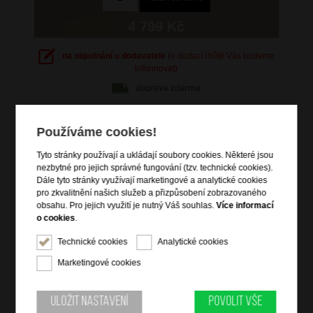
4 799 Kč
na objednání u dodavatele
(o dodací lhůtě Vás budeme
informovat)
doprava
zdarma
Hlídací pes
Používáme cookies!
Tyto stránky používají a ukládají soubory cookies. Některé jsou
nezbytné pro jejich správné fungování (tzv. technické cookies).
Dále tyto stránky využívají marketingové a analytické cookies
Informace o výrobku
pro zkvalitnění našich služeb a přizpůsobení zobrazovaného
obsahu. Pro jejich využití je nutný Váš souhlas.
Více informací
vstup na zip
o cookies
.
čelní zipová kapsa
Technické cookies
Analytické cookies
tři velké zipové kapsy
Marketingové cookies
zadní zipová kapsa na notebook a tablet
kapsa na notebook 14,1"
kapsa na tablet 10,5"
Uložit nastavení
Povolit vše