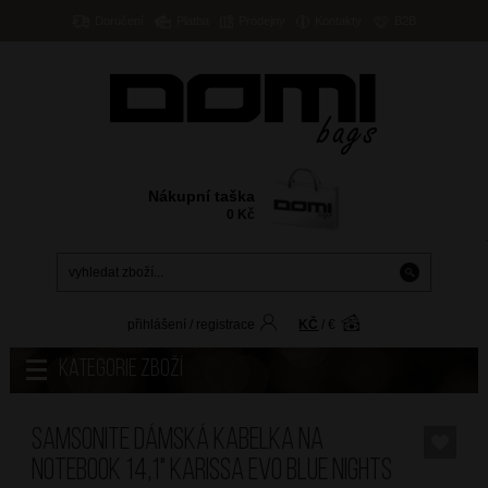
Doručení
Platba
Prodejny
Kontakty
B2B
Nákupní taška
0
Kč
přihlášení
/
registrace
KČ
/
€
Kategorie zboží
SAMSONITE Dámská kabelka na
notebook 14,1" Karissa Evo Blue Nights