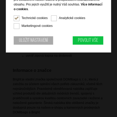
obsahu. Pro jejich využití je nutný Váš souhlas.
Více informací
o cookies
.
Technické cookies
Analytické cookies
Informace o výrobku
Marketingové cookies
zavírání na zip
jemně strukturovaná kůže dolaro
Uložit nastavení
Povolit vše
ozdobné prošívání
trak přes rameno s regulací 115/125 x 1,5 cm
uvnitř zipová kapsa na drobnosti
Informace o značce
Bright je vlastní značka společnosti DOMIbags s. r. o., která ji
založila za účelem splnění všech potřeb zákazníků, včetně těch
nejnáročnějších. Pravidelně obměňovaná nabídka zajišťuje
vzhled produktů dle aktuálních módních trendů, spojený s
praktičností a vysokou kvalitou cestovních zavazadel i kožené a
nekožené galanterie. Široká nabídka této oblíbené značky je
dostupná pouze na našem e-shopu a kamenných prodejnách
DOMIbags a Bright.