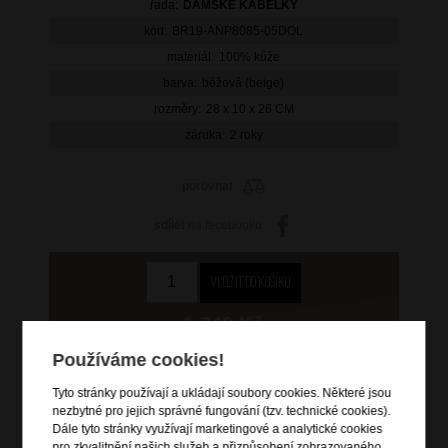
řada:
DÁMSKÉ KABELKY
kód:
BR19-ANP8085-05DOL
materiál:
100% kůže
barva:
béžová (beige)
rozměry:
28 x 10 x 26 CM
záruka:
2 roky
porovnat
sdílet
na facebooku
1 749 Kč
původní cena: 2 499 Kč
Používáme cookies!
skladem 3 ks
Tyto stránky používají a ukládají soubory cookies. Některé jsou
nezbytné pro jejich správné fungování (tzv. technické cookies).
Hlídací pes
Dále tyto stránky využívají marketingové a analytické cookies
pro zkvalitnění našich služeb a přizpůsobení zobrazovaného