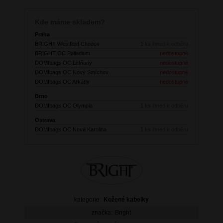
Kde máme skladem?
Praha
BRIGHT Westfield Chodov
1 ks
ihned k odběru
BRIGHT OC Palladium
nedostupné
DOMIbags OC Letňany
nedostupné
DOMIbags OC Nový Smíchov
nedostupné
DOMIbags OC Arkády
nedostupné
Brno
DOMIbags OC Olympia
1 ks
ihned k odběru
Ostrava
DOMIbags OC Nová Karolina
1 ks
ihned k odběru
kategorie:
Kožené kabelky
značka:
Bright