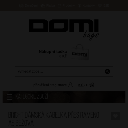
Doručení
Platba
Prodejny
Kontakty
B2B
Nákupní taška
0
Kč
přihlášení
/
registrace
KČ
/
€
Kategorie zboží
BRIGHT Dámská kabelka přes rameno
A5 Béžová