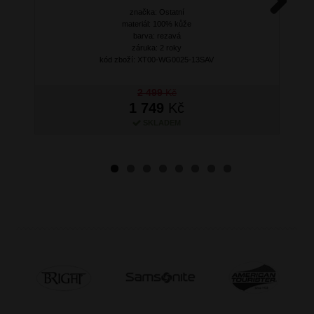
značka: Ostatní
Next
materiál: 100% kůže
barva: rezavá
záruka: 2 roky
kód zboží: XT00-WG0025-13SAV
2 499
Kč
1 749
Kč
SKLADEM