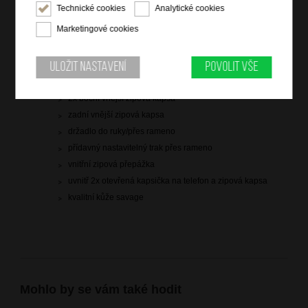
Technické cookies
Analytické cookies
Marketingové cookies
Informace o výrobku
Uložit nastavení
Povolit vše
hlavní kapsa na zip
2x boční vnější zipová kapsa
zadní vnější zipová kapsa
držadlo do ruky/přes rameno
přídavný nastavitelný trak přes rameno
vnitřní zipová přepážka
uvnitř 2x otevřená kapsička na telefon a zipová kapsa
kvalitní kůže savage
Mohlo by se vám také hodit