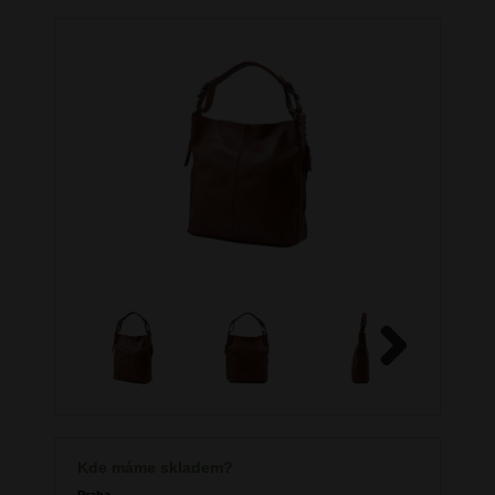
Next
Kde máme skladem?
Praha