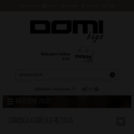
Doručení
Platba
Prodejny
Kontakty
B2B
Nákupní taška
0
Kč
přihlášení
/
registrace
KČ
/
€
Kategorie zboží
Dámská kabelka Rezavá