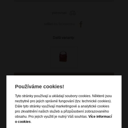
porovnat
sdílet
na facebooku
Další varianty:
Používáme cookies!
1 749 Kč
Tyto stránky používají a ukládají soubory cookies. Některé jsou
původní cena: 2 499 Kč
nezbytné pro jejich správné fungování (tzv. technické cookies).
Dále tyto stránky využívají marketingové a analytické cookies
skladem 3 ks
pro zkvalitnění našich služeb a přizpůsobení zobrazovaného
obsahu. Pro jejich využití je nutný Váš souhlas.
Více informací
Hlídací pes
o cookies
.