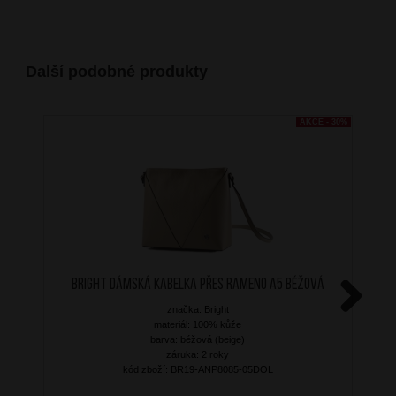
Další podobné produkty
AKCE - 30%
BRIGHT Dámská kabelka přes rameno A5 Béžová
značka: Bright
Next
materiál: 100% kůže
barva: béžová (beige)
záruka: 2 roky
kód zboží: BR19-ANP8085-05DOL