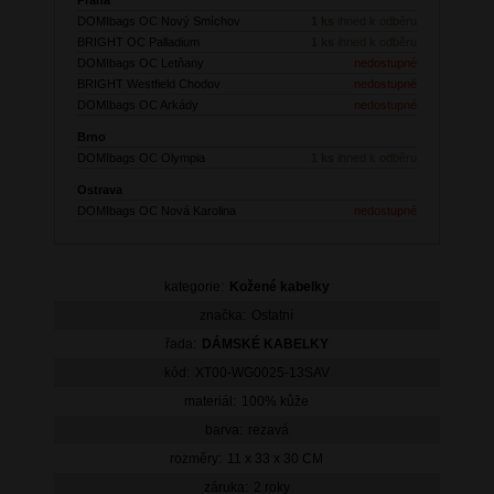
DOMIbags OC Nový Smíchov
1 ks
ihned k odběru
BRIGHT OC Palladium
1 ks
ihned k odběru
DOMIbags OC Letňany
nedostupné
BRIGHT Westfield Chodov
nedostupné
DOMIbags OC Arkády
nedostupné
Brno
DOMIbags OC Olympia
1 ks
ihned k odběru
Ostrava
DOMIbags OC Nová Karolina
nedostupné
kategorie:
Kožené kabelky
značka:
Ostatní
řada:
DÁMSKÉ KABELKY
kód:
XT00-WG0025-13SAV
materiál:
100% kůže
barva:
rezavá
rozměry:
11 x 33 x 30 CM
záruka:
2 roky