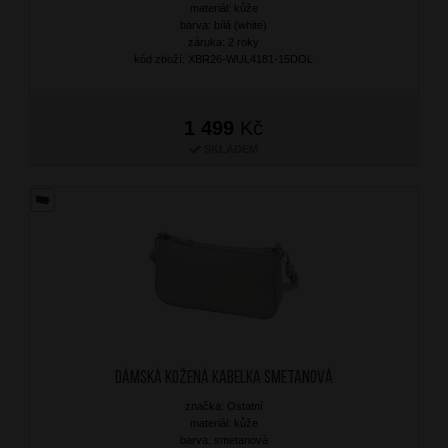
materiál: kůže
barva: bílá (white)
záruka: 2 roky
kód zboží: XBR26-WUL4181-15DOL
1 499
Kč
SKLADEM
Dámská kožená kabelka Smetanová
značka: Ostatní
materiál: kůže
barva: smetanová