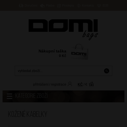
Doručení
Platba
Prodejny
Kontakty
B2B
Nákupní taška
0
Kč
přihlášení
/
registrace
KČ
/
€
Kategorie zboží
Kožené kabelky