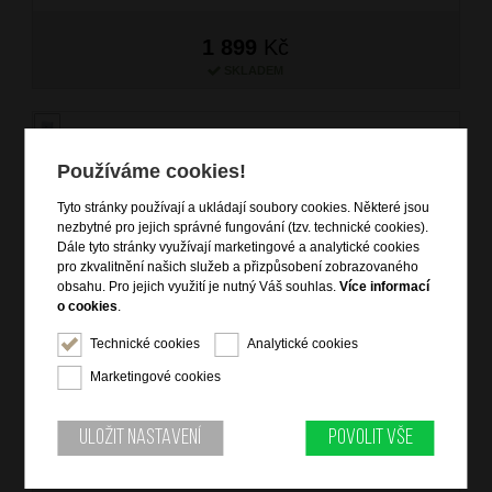
1 899
Kč
SKLADEM
Používáme cookies!
Tyto stránky používají a ukládají soubory cookies. Některé jsou
nezbytné pro jejich správné fungování (tzv. technické cookies).
Dále tyto stránky využívají marketingové a analytické cookies
pro zkvalitnění našich služeb a přizpůsobení zobrazovaného
obsahu. Pro jejich využití je nutný Váš souhlas.
Více informací
o cookies
.
BRIGHT Dámská kožená kabelka Smetanová
Technické cookies
Analytické cookies
značka: Bright
materiál: kůže
Marketingové cookies
barva: smetanová
záruka: 2 roky
kód zboží: XBR26-HU4184-35DOL
Uložit nastavení
Povolit vše