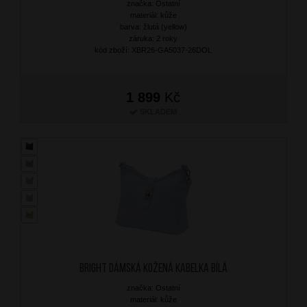
značka: Ostatní
materiál: kůže
barva: žlutá (yellow)
záruka: 2 roky
kód zboží: XBR26-GA5037-26DOL
1 899
Kč
SKLADEM
BRIGHT Dámská kožená kabelka Bílá
značka: Ostatní
materiál: kůže