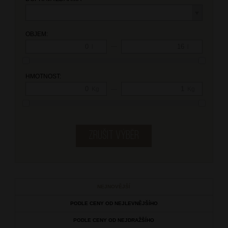
OBJEM:
—
l
l
HMOTNOST:
—
Kg
Kg
NEJNOVĚJŠÍ
PODLE CENY OD NEJLEVNĚJŠÍHO
PODLE CENY OD NEJDRAŽŠÍHO