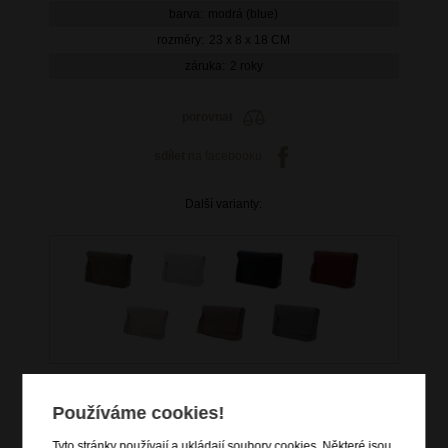
barva:
modrá (blue)
rozměry:
23 x 8 x 18 CM
záruka:
2 roky
porovnat
sdílet
na facebooku
Další varianty:
Používáme cookies!
Tyto stránky používají a ukládají soubory cookies. Některé jsou