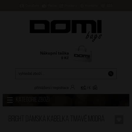
Doručení
Platba
Prodejny
Kontakty
B2B
Nákupní taška
0
Kč
přihlášení
/
registrace
KČ
/
€
Kategorie zboží
BRIGHT Dámská kabelka Tmavě Modrá