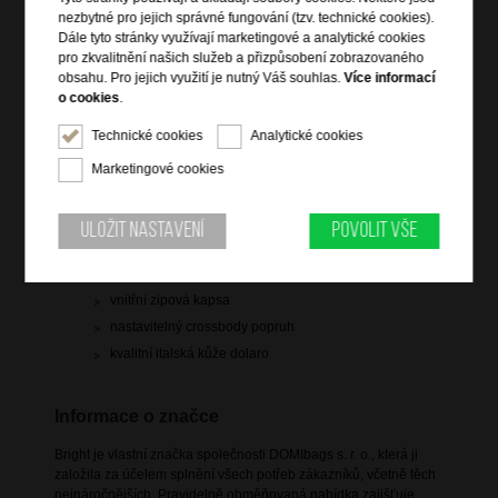
1 399 Kč
nezbytné pro jejich správné fungování (tzv. technické cookies).
Dále tyto stránky využívají marketingové a analytické cookies
skladem 1 ks
pro zkvalitnění našich služeb a přizpůsobení zobrazovaného
obsahu. Pro jejich využití je nutný Váš souhlas.
Více informací
Hlídací pes
o cookies
.
Technické cookies
Analytické cookies
Marketingové cookies
Informace o výrobku
Uložit nastavení
Povolit vše
vstup na klopu s magnetem
čelní zipová kapsa pod klopou
vnitřní zipová kapsa
nastavitelný crossbody popruh
kvalitní italská kůže dolaro
Informace o značce
Bright je vlastní značka společnosti DOMIbags s. r. o., která ji
založila za účelem splnění všech potřeb zákazníků, včetně těch
nejnáročnějších. Pravidelně obměňovaná nabídka zajišťuje