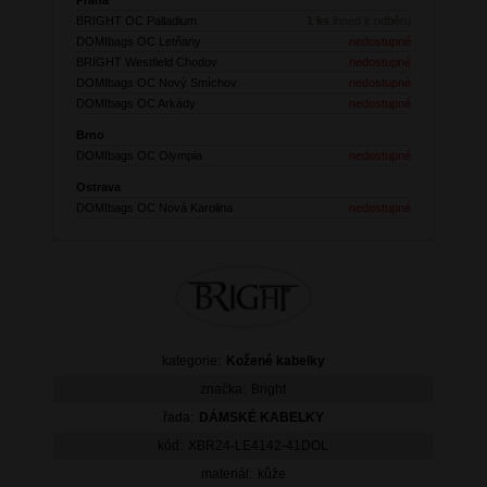
BRIGHT OC Palladium
1 ks
ihned k odběru
DOMIbags OC Letňany
nedostupné
BRIGHT Westfield Chodov
nedostupné
DOMIbags OC Nový Smíchov
nedostupné
DOMIbags OC Arkády
nedostupné
Brno
DOMIbags OC Olympia
nedostupné
Ostrava
DOMIbags OC Nová Karolina
nedostupné
kategorie:
Kožené kabelky
značka:
Bright
řada:
DÁMSKÉ KABELKY
kód:
XBR24-LE4142-41DOL
materiál:
kůže