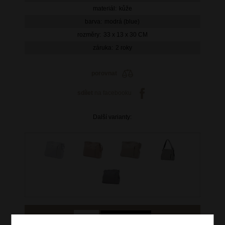
materiál:
kůže
barva:
modrá (blue)
rozměry:
33 x 13 x 30 CM
záruka:
2 roky
porovnat
sdílet
na facebooku
Další varianty: