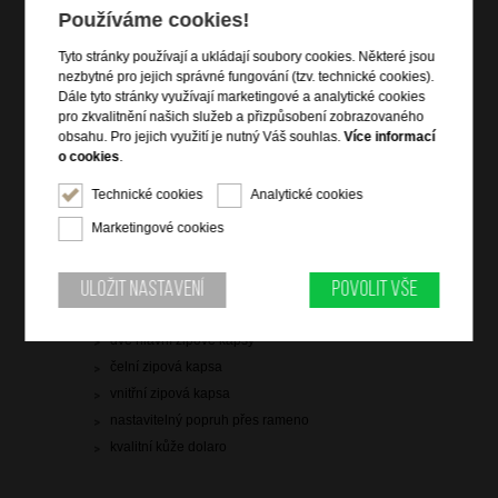
Používáme cookies!
2 899 Kč
Tyto stránky používají a ukládají soubory cookies. Některé jsou
nezbytné pro jejich správné fungování (tzv. technické cookies).
skladem 2 ks
Dále tyto stránky využívají marketingové a analytické cookies
doprava
zdarma
pro zkvalitnění našich služeb a přizpůsobení zobrazovaného
obsahu. Pro jejich využití je nutný Váš souhlas.
Více informací
Hlídací pes
o cookies
.
Technické cookies
Analytické cookies
Marketingové cookies
Informace o výrobku
Uložit nastavení
Povolit vše
vstup na zip a magnet
dvě hlavní zipové kapsy
čelní zipová kapsa
vnitřní zipová kapsa
nastavitelný popruh přes rameno
kvalitní kůže dolaro