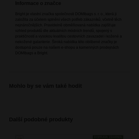
Informace o značce
Bright je vlastní značka společnosti DOMIbags s. r. o., která ji
založila za účelem splnění všech potřeb zákazníků, včetně těch
nejnáročnějších. Pravidelně obměňovaná nabídka zajišťuje
vzhled produktů dle aktuálních módních trendů, spojený s
praktičností a vysokou kvalitou cestovních zavazadel i kožené a
nekožené galanterie. Široká nabídka této oblíbené značky je
dostupná pouze na našem e-shopu a kamenných prodejnách
DOMIbags a Bright.
Mohlo by se vám také hodit
Další podobné produkty
DOPRAVA ZDARMA