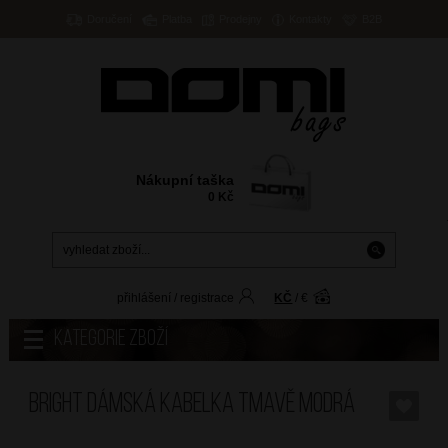
Doručení
Platba
Prodejny
Kontakty
B2B
Nákupní taška
0
Kč
přihlášení
/
registrace
KČ
/
€
Kategorie zboží
BRIGHT Dámská kabelka Tmavě Modrá