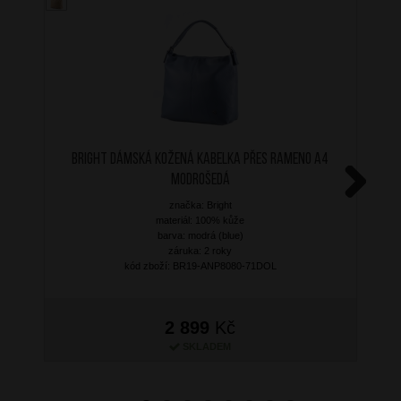
BRIGHT Dámská kožená kabelka přes rameno A4
Modrošedá
značka: Bright
Next
materiál: 100% kůže
barva: modrá (blue)
záruka: 2 roky
kód zboží: BR19-ANP8080-71DOL
2 899
Kč
SKLADEM