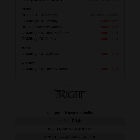
Praha
BRIGHT OC Palladium
1 ks
ihned k odběru
DOMIbags OC Letňany
nedostupné
BRIGHT Westfield Chodov
nedostupné
DOMIbags OC Nový Smíchov
nedostupné
DOMIbags OC Arkády
nedostupné
Brno
DOMIbags OC Olympia
nedostupné
Ostrava
DOMIbags OC Nová Karolina
nedostupné
kategorie:
Kožené kabelky
značka:
Bright
řada:
DÁMSKÉ KABELKY
kód:
XBR22-AUN4091-41DOL