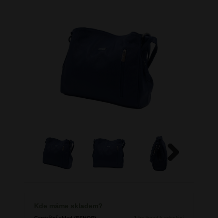
Next
Kde máme skladem?
Centrální sklad (ESHOP)
1 ks
ihned k odeslání