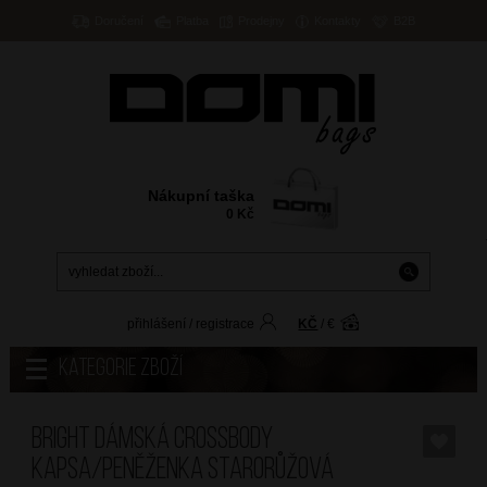
Doručení
Platba
Prodejny
Kontakty
B2B
Nákupní taška
0
Kč
přihlášení
/
registrace
KČ
/
€
Kategorie zboží
BRIGHT Dámská crossbody
kapsa/peněženka Starorůžová