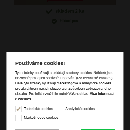
skladem 2 ks
Hlídací pes
Informace o výrobku
Používáme cookies!
vstup na zip
čelní kapsa na magnet
Tyto stránky používají a ukládají soubory cookies. Některé jsou
3 vnitřní kapsy
nezbytné pro jejich správné fungování (tzv. technické cookies).
Dále tyto stránky využívají marketingové a analytické cookies
2 podlouhlé kapsy na dokumenty
pro zkvalitnění našich služeb a přizpůsobení zobrazovaného
8 kapes na kreditní karty
obsahu. Pro jejich využití je nutný Váš souhlas.
Více informací
1 zipová kapsa
o cookies
.
přídavný nastavitelný popruh přes rameno
Technické cookies
Analytické cookies
kvalitní kůže dolaro
Marketingové cookies
Informace o značce