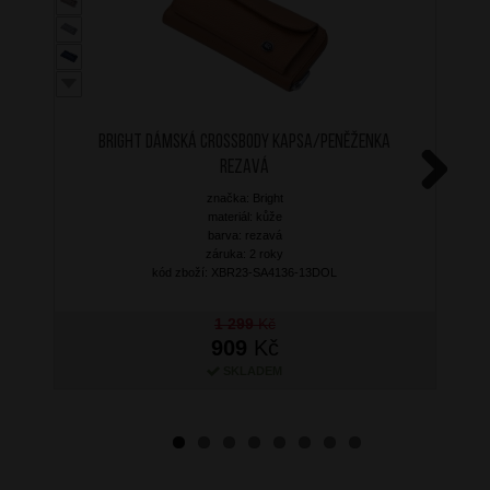
BRIGHT Dámská crossbody kapsa/peněženka
Rezavá
značka: Bright
Next
materiál: kůže
barva: rezavá
záruka: 2 roky
kód zboží: XBR23-SA4136-13DOL
1 299
Kč
909
Kč
SKLADEM