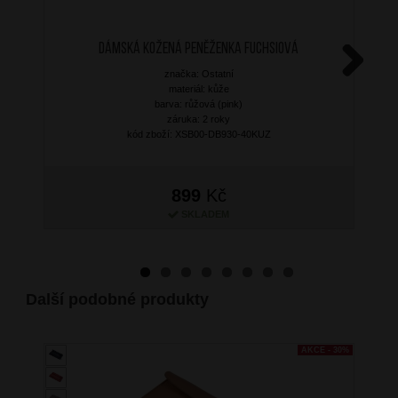
Dámská kožená peněženka Fuchsiová
značka: Ostatní
Next
materiál: kůže
barva: růžová (pink)
záruka: 2 roky
kód zboží: XSB00-DB930-40KUZ
899
Kč
SKLADEM
Další podobné produkty
AKCE - 30%