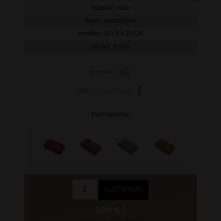
materiál:
kůže
barva:
starorůžová
rozměry:
11 x 5 x 21 CM
záruka:
2 roky
porovnat
sdílet
na facebooku
Další varianty:
909 Kč
původní cena: 1 299 Kč