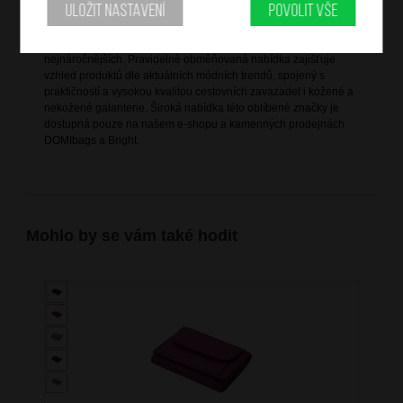
Uložit nastavení
Povolit vše
Bright je vlastní značka společnosti DOMIbags s. r. o., která ji
založila za účelem splnění všech potřeb zákazníků, včetně těch
nejnáročnějších. Pravidelně obměňovaná nabídka zajišťuje
vzhled produktů dle aktuálních módních trendů, spojený s
praktičností a vysokou kvalitou cestovních zavazadel i kožené a
nekožené galanterie. Široká nabídka této oblíbené značky je
dostupná pouze na našem e-shopu a kamenných prodejnách
DOMIbags a Bright.
Mohlo by se vám také hodit