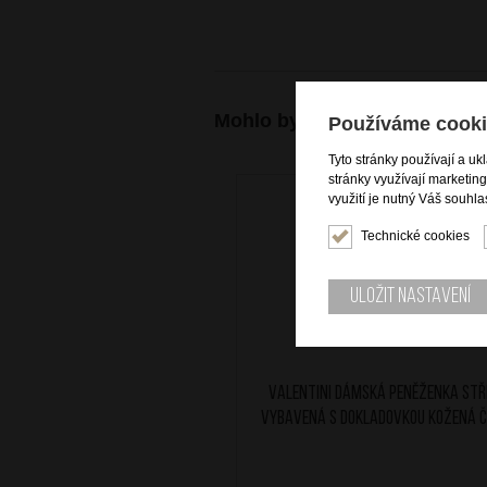
Mohlo by se vám také hodit
Používáme cooki
Tyto stránky používají a uk
stránky využívají marketin
využití je nutný Váš souhla
Technické cookies
Uložit nastavení
Valentini Dámská peněženka stř
vybavená s dokladovkou kožená 