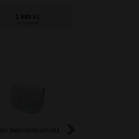
1 599
Kč
1 599
Kč
SKLADEM
SKLADEM
RIGHT Dámská kožená kapsa Bílá
BRIGHT Dámská kožená k
Next