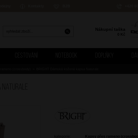
odejny
Kontakty
B2B
+420 6
Nákupní taška
0
Kč
CESTOVÁNÍ
NOTEBOOK
DOPLŇKY
DÁ
 rameno (crossbody)
>
BRIGHT Dámská kožená kapsa Naturale
a Naturale
kategorie:
Kapsy přes rameno (crossbo