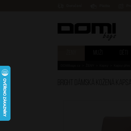
Doručení
Platba
Pr
ŽENY
MUŽI
DĚTI
DOMIbags.cz
>
ŽENY
>
Kapsy
>
Kapsy přes
BRIGHT Dámská kožená kaps