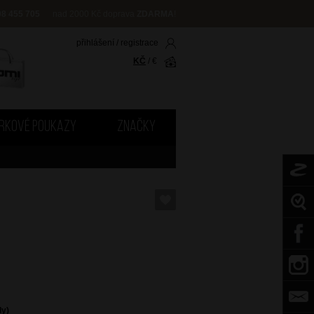
08 455 705
nad 2000 Kč doprava
ZDARMA
!
přihlášení
/
registrace
KČ
/
€
RKOVÉ POUKAZY
ZNAČKY
dy)