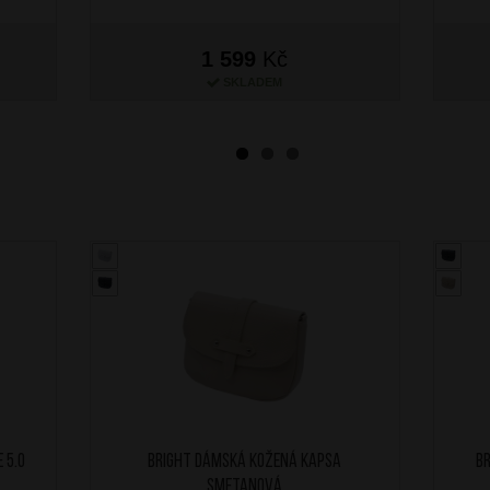
1 599
Kč
SKLADEM
 5.0
BRIGHT Dámská kožená kapsa
B
Smetanová