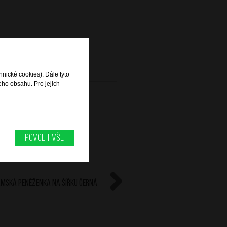
hnické cookies). Dále tyto
ého obsahu. Pro jejich
Povolit vše
mská peněženka na šířku Černá
Dámská peněženka Č
Next