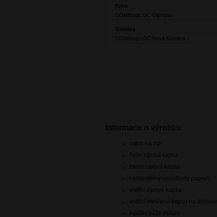
Brno
DOMIbags OC Olympia
Ostrava
DOMIbags OC Nová Karolina
Informace o výrobku
vstup na zip
čelní zipová kapsa
zadní zipová kapsa
nastavitelný crossbody popruh
vnitřní zipová kapsa
vnitřní otevřená kapsa na drobnos
kvalitní kůže dolaro