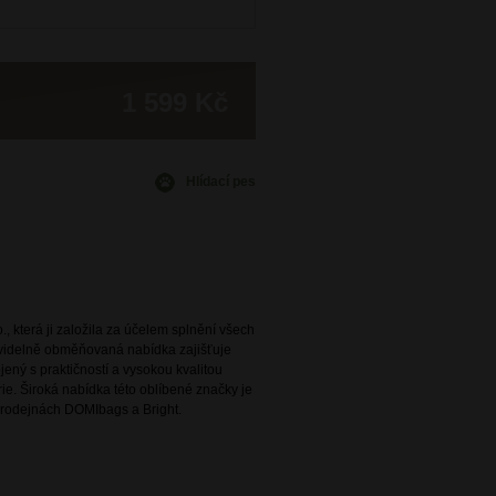
1 599 Kč
Hlídací pes
., která ji založila za účelem splnění všech
avidelně obměňovaná nabídka zajišťuje
ený s praktičností a vysokou kvalitou
e. Široká nabídka této oblíbené značky je
rodejnách DOMIbags a Bright.