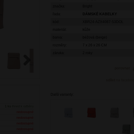
značka:
Bright
řada:
DÁMSKÉ KABELKY
kód:
XBR24-AZX4087-53DOL
materiál:
kůže
barva:
béžová (beige)
rozměry:
7 x 26 x 26 CM
záruka:
2 roky
porovnat
Next
sdílet
na facebo
Další varianty:
1 ks
ihned k odběru
nedostupné
nedostupné
nedostupné
nedostupné