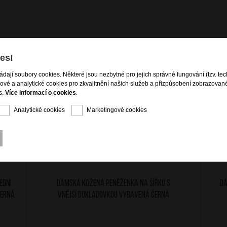
es!
ládají soubory cookies. Některé jsou nezbytné pro jejich správné fungování (tzv. tec
gové a analytické cookies pro zkvalitnění našich služeb a přizpůsobení zobrazovan
s.
Více informací o cookies
.
Analytické cookies
Marketingové cookies
ední
Dámská kožená peněženka na šířku s
Dá
černá
vnější dokladovkou vybavená černá