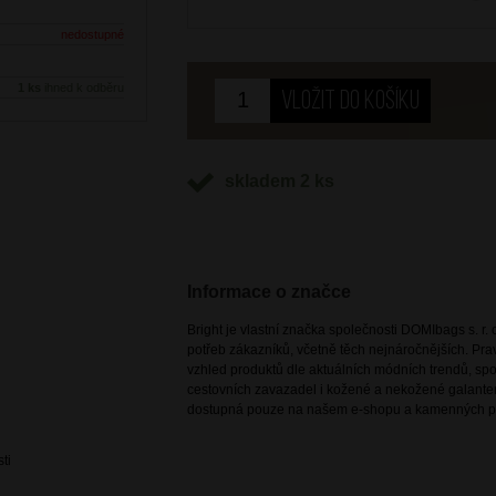
nedostupné
1 ks
ihned k odběru
skladem 2 ks
Informace o značce
Bright je vlastní značka společnosti DOMIbags s. r. o
potřeb zákazníků, včetně těch nejnáročnějších. Pr
vzhled produktů dle aktuálních módních trendů, spoj
cestovních zavazadel i kožené a nekožené galanteri
dostupná pouze na našem e-shopu a kamenných p
ti