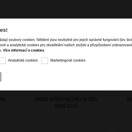
es!
ládají soubory cookies. Některé jsou nezbytné pro jejich správné fungování (tzv. tec
gové a analytické cookies pro zkvalitnění našich služeb a přizpůsobení zobrazovan
s.
Více informací o cookies
.
Analytické cookies
Marketingové cookies
řku
Dámská kožená peněženka na šířku
Dá
Tmavě Žlutá