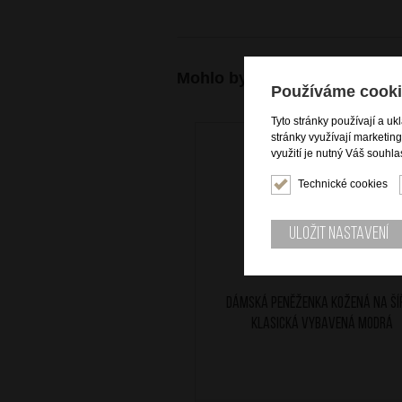
Mohlo by se vám také hodit
Používáme cooki
Tyto stránky používají a uk
stránky využívají marketin
využití je nutný Váš souhla
Technické cookies
Uložit nastavení
Dámská peněženka kožená na ší
klasická vybavená modrá