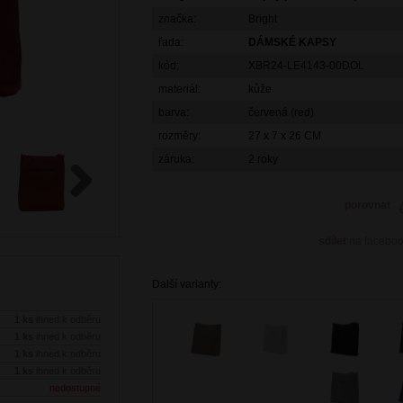
značka:
Bright
řada:
DÁMSKÉ KAPSY
kód:
XBR24-LE4143-00DOL
materiál:
kůže
barva:
červená (red)
rozměry:
27 x 7 x 26 CM
záruka:
2 roky
porovnat
Next
sdílet
na facebo
Další varianty:
1 ks
ihned k odběru
1 ks
ihned k odběru
1 ks
ihned k odběru
1 ks
ihned k odběru
nedostupné