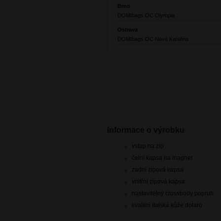
Brno
DOMIbags OC Olympia
Ostrava
DOMIbags OC Nová Karolina
Informace o výrobku
vstup na zip
čelní kapsa na magnet
zadní zipová kapsa
vnitřní zipová kapsa
nastavitelný crossbody popruh
kvalitní italská kůže dolaro