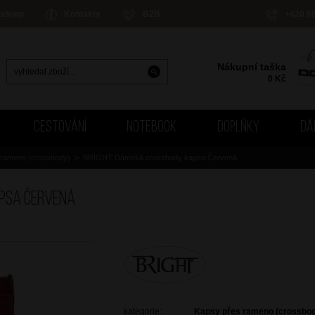
odejny
Kontakty
B2B
+420 6
Nákupní taška
0
Kč
CESTOVÁNÍ
NOTEBOOK
DOPLŇKY
DÁ
 rameno (crossbody)
>
BRIGHT Dámská crossbody kapsa Červená
apsa Červená
kategorie:
Kapsy přes rameno (crossbo