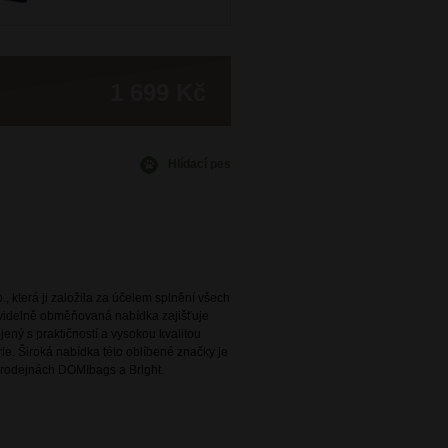
1 699 Kč
Hlídací pes
., která ji založila za účelem splnění všech
avidelně obměňovaná nabídka zajišťuje
ený s praktičností a vysokou kvalitou
e. Široká nabídka této oblíbené značky je
rodejnách DOMIbags a Bright.