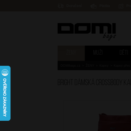
Doručení
Platba
Pr
ŽENY
MUŽI
DĚTI
DOMIbags.cz
>
ŽENY
>
Kapsy
>
Kapsy přes
BRIGHT Dámská crossbody k