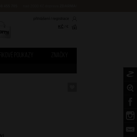
08 455 705
nad 2000 Kč doprava
ZDARMA
!
přihlášení
/
registrace
KČ
/
€
RKOVÉ POUKAZY
ZNAČKY
dy)