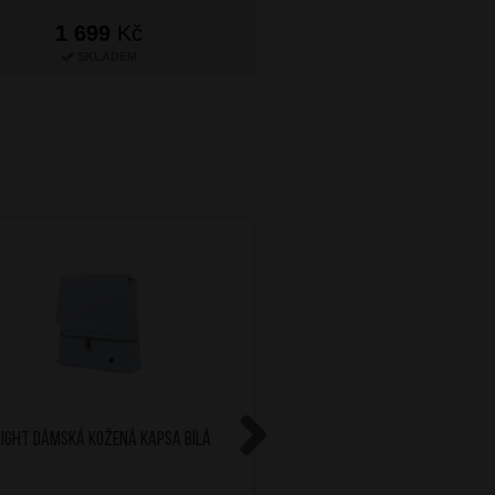
1 699
Kč
1 699
Kč
SKLADEM
SKLADEM
RIGHT Dámská kožená kapsa Bílá
BRIGHT Dámská kožená k
Next