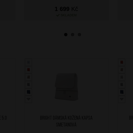
1 699
Kč
SKLADEM
 5.0
BRIGHT Dámská kožená kapsa
B
Smetanová