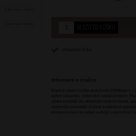
1 ks
ihned k odběru
1 ks
ihned k odběru
skladem 6 ks
Informace o značce
Bright je vlastní značka společnosti DOMIbags s. r. o
potřeb zákazníků, včetně těch nejnáročnějších. Pr
vzhled produktů dle aktuálních módních trendů, spoj
cestovních zavazadel i kožené a nekožené galanteri
dostupná pouze na našem e-shopu a kamenných p