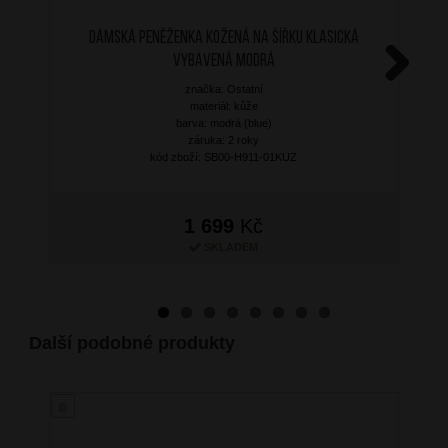
Dámská peněženka kožená na šířku klasická
vybavená modrá
značka: Ostatní
Next
materiál: kůže
barva: modrá (blue)
záruka: 2 roky
kód zboží: SB00-H911-01KUZ
1 699
Kč
SKLADEM
Další podobné produkty