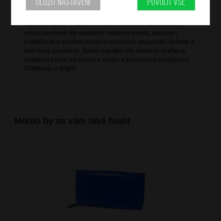
Uložit nastavení
Povolit vše
Bright je vlastní značka společnosti DOMIbags s. r. o., která ji
založila za účelem splnění všech potřeb zákazníků, včetně těch
nejnáročnějších. Pravidelně obměňovaná nabídka zajišťuje
vzhled produktů dle aktuálních módních trendů, spojený s
praktičností a vysokou kvalitou cestovních zavazadel i kožené a
nekožené galanterie. Široká nabídka této oblíbené značky je
dostupná pouze na našem e-shopu a kamenných prodejnách
DOMIbags a Bright.
Mohlo by se vám také hodit