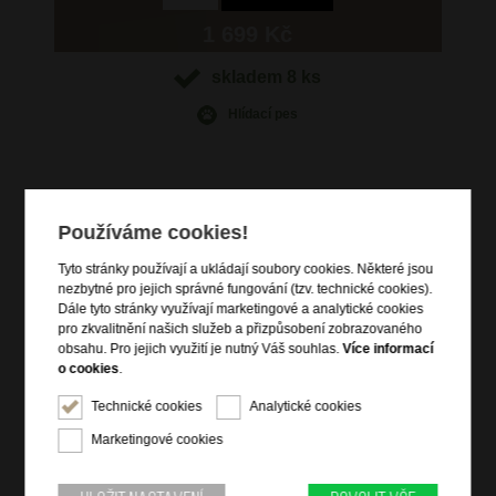
1 699 Kč
skladem 8 ks
Hlídací pes
Používáme cookies!
Informace o výrobku
Tyto stránky používají a ukládají soubory cookies. Některé jsou
vstup na zip
nezbytné pro jejich správné fungování (tzv. technické cookies).
čelní kapsa na magnet
Dále tyto stránky využívají marketingové a analytické cookies
pro zkvalitnění našich služeb a přizpůsobení zobrazovaného
zadní zipová kapsa
obsahu. Pro jejich využití je nutný Váš souhlas.
Více informací
vnitřní zipová kapsa
o cookies
.
nastavitelný crossbody popruh
Technické cookies
Analytické cookies
kvalitní italská kůže dolaro
Marketingové cookies
Informace o značce