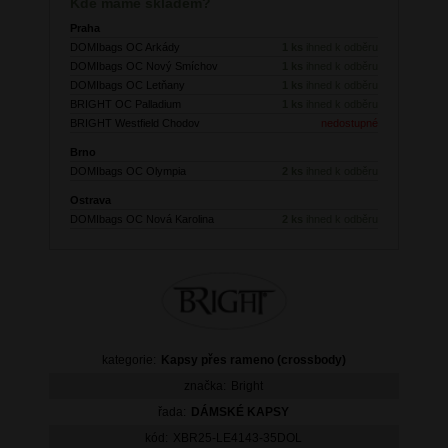
Kde máme skladem?
Praha
DOMIbags OC Arkády
1 ks
ihned k odběru
DOMIbags OC Nový Smíchov
1 ks
ihned k odběru
DOMIbags OC Letňany
1 ks
ihned k odběru
BRIGHT OC Palladium
1 ks
ihned k odběru
BRIGHT Westfield Chodov
nedostupné
Brno
DOMIbags OC Olympia
2 ks
ihned k odběru
Ostrava
DOMIbags OC Nová Karolina
2 ks
ihned k odběru
kategorie:
Kapsy přes rameno (crossbody)
značka:
Bright
řada:
DÁMSKÉ KAPSY
kód:
XBR25-LE4143-35DOL