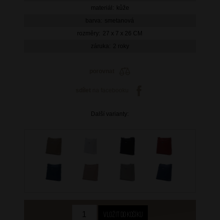
materiál:
kůže
barva:
smetanová
rozměry:
27 x 7 x 26 CM
záruka:
2 roky
porovnat
sdílet
na facebooku
Další varianty: