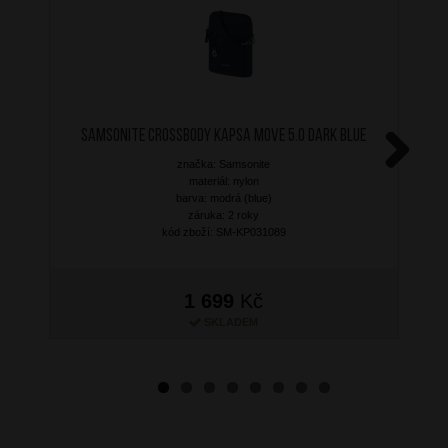
SAMSONITE Crossbody kapsa Move 5.0 Dark Blue
značka: Samsonite
Next
materiál: nylon
barva: modrá (blue)
záruka: 2 roky
kód zboží: SM-KP031089
1 699
Kč
SKLADEM