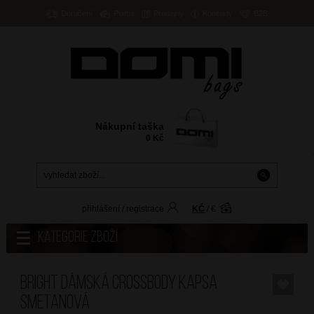
Doručení
Platba
Prodejny
Kontakty
B2B
Nákupní taška
0
Kč
přihlášení
/
registrace
KČ
/
€
Kategorie zboží
BRIGHT Dámská crossbody kapsa
Smetanová