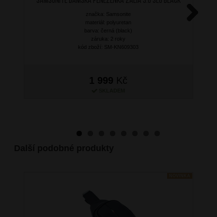
SAMSONITE Dámská peněženka Zalia 3.0 SLG Black
značka: Samsonite
materiál: polyuretan
Next
barva: černá (black)
záruka: 2 roky
kód zboží: SM-KN609303
1 999
Kč
SKLADEM
Další podobné produkty
NOVINKA