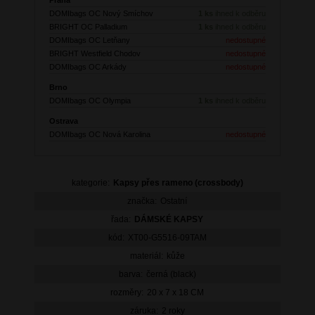
DOMIbags OC Nový Smíchov
1 ks
ihned k odběru
BRIGHT OC Palladium
1 ks
ihned k odběru
DOMIbags OC Letňany
nedostupné
BRIGHT Westfield Chodov
nedostupné
DOMIbags OC Arkády
nedostupné
Brno
DOMIbags OC Olympia
1 ks
ihned k odběru
Ostrava
DOMIbags OC Nová Karolina
nedostupné
kategorie:
Kapsy přes rameno (crossbody)
značka:
Ostatní
řada:
DÁMSKÉ KAPSY
kód:
XT00-G5516-09TAM
materiál:
kůže
barva:
černá (black)
rozměry:
20 x 7 x 18 CM
záruka:
2 roky