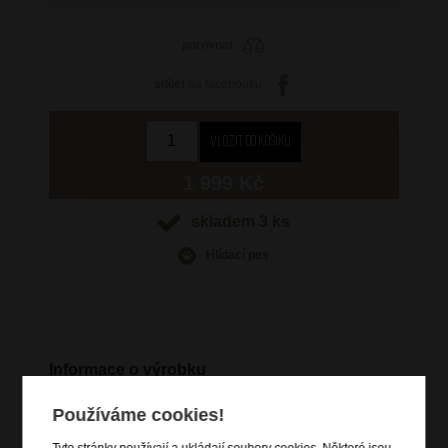
porovnat
sdílet
na facebooku
1 999 Kč
skladem 3 ks
Hlídací pes
Informace o výrobku
vstup na uzamykatelnou klopu
Používáme cookies!
dvě hlavní otevřené kapsy