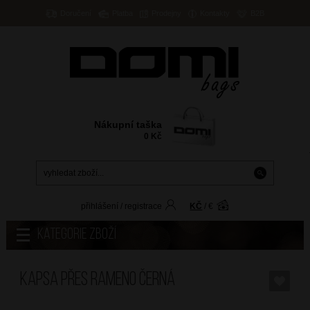
Doručení
Platba
Prodejny
Kontakty
B2B
Nákupní taška
0
Kč
přihlášení
/
registrace
KČ
/
€
Kategorie zboží
Kapsa přes rameno Černá