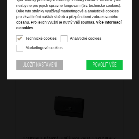
Tyto stránky používají a ukládají soubory cookies. Některé jsou
zadní zipová kapsa
nezbytné pro jejich správné fungování (tzv. technické cookies).
vnitřní zipová kapsa
Dále tyto stránky využívají marketingové a analytické cookies
nastavitelný popruh přes rameno
pro zkvalitnění našich služeb a přizpůsobení zobrazovaného
obsahu. Pro jejich využití je nutný Váš souhlas.
Více informací
kvalitní kůže tamponato
o cookies
.
Technické cookies
Analytické cookies
Marketingové cookies
Mohlo by se vám také hodit
Uložit nastavení
Povolit vše